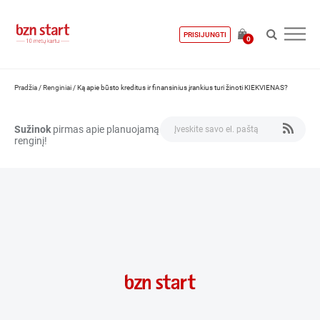
PRISIJUNGTI
0
Pradžia
/
Renginiai
/
Ką apie būsto kreditus ir finansinius įrankius turi žinoti KIEKVIENAS?
Sužinok
pirmas apie planuojamą
renginį!