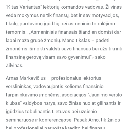
"Kitas Variantas" lektorių komandos vadovas. Žilvinas
veda mokymus ne tik finansų, bet ir savimotyvacijos,
tikslų, pardavimų įgūdžių bei asmeninio tobulėjimo
temomis.. „Asmeniniais finansais šiandien domisi dar
labai maža grupė žmonių. Mano tikslas – padėti
žmonėms išmokti valdyti savo finansus bei užsitikrinti
finansinę gerovę visam savo gyvenimui“,- sako
Žilvinas.
Arnas Markevičius – profesionalus lektorius,
verslininkas, vadovaujantis kelioms finansinio
tarpininkavimo įmonėms, asociacijos "Jaunimo verslo
klubas" valdybos narys, savo žinias nuolat gilinantis ir
įgūdžius tobulinantis Lietuvos bei užsienio
seminaruose ir konferencijose. Pasak Arno, tik žinios
bei profesionaliai paruošta kredito bei finansų