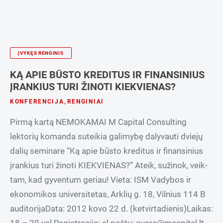
ĮVYKĘS RENGINIS
KĄ APIE BŪSTO KREDITUS IR FINANSINIUS
ĮRANKIUS TURI ŽINOTI KIEKVIENAS?
KONFERENCIJA
,
RENGINIAI
Pirmą kartą NEMOKAMAI M Capital Consulting
lektorių komanda suteikia galimybę dalyvauti dviejų
dalių seminare “Ką apie būsto kreditus ir finansinius
įrankius turi žinoti KIEKVIENAS?” Ateik, sužinok, veik-
tam, kad gyventum geriau! Vieta: ISM Vadybos ir
ekonomikos universitetas, Arklių g. 18, Vilnius 114 B
auditorijaData: 2012 kovo 22 d. (ketvirtadienis)Laikas: