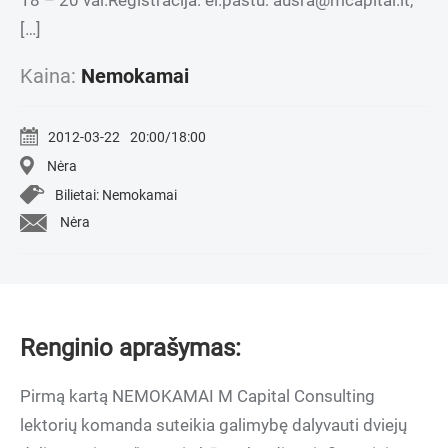
18 – 20 val.Registracija: el.paštu: ausra@mcapital.lt,
[…]
Kaina:
Nemokamai
2012-03-22
20:00/18:00
Nėra
Bilietai: Nemokamai
Nėra
Renginio aprašymas:
Pirmą kartą NEMOKAMAI M Capital Consulting
lektorių komanda suteikia galimybę dalyvauti dviejų