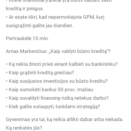
• Kokie finansiniai įrankiai yra būtini valdant savo
kreditą ir pinigus.
• Ar esate tikri, kad nepermokėjote GPM, kurį
susigrąžinti galite jau šiandien.
Pertraukėlė 10 min.
Arnas Markevičius: „Kaip valdyti būsto kreditą“?
• Ką reikia žinoti prieš einant kalbėti su bankininku?
• Kaip grąžinti kreditą greičiau?
• Kaip susijusios investicijos su būsto kreditu?
• Kaip sumokėti bankui 50 proc. mažiau
• Kaip suvaldyti finansinę riziką netekus darbo?
• Kiek galite sutaupyti, turėdami strategiją?
Gyvenimas yra tai, ką reikia atlikti dabar arba niekada.
Ką renkatės jūs?