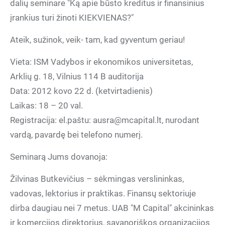
dalių seminare "Ką apie būsto kreditus ir finansinius
įrankius turi žinoti KIEKVIENAS?"
Ateik, sužinok, veik- tam, kad gyventum geriau!
Vieta: ISM Vadybos ir ekonomikos universitetas,
Arklių g. 18, Vilnius 114 B auditorija
Data: 2012 kovo 22 d. (ketvirtadienis)
Laikas: 18 – 20 val.
Registracija: el.paštu: ausra@mcapital.lt, nurodant
vardą, pavardę bei telefono numerį.
Seminarą Jums dovanoja:
Žilvinas Butkevičius – sėkmingas verslininkas,
vadovas, lektorius ir praktikas. Finansų sektoriuje
dirba daugiau nei 7 metus. UAB "M Capital" akcininkas
ir komercijos direktorius, savanoriškos organizacijos