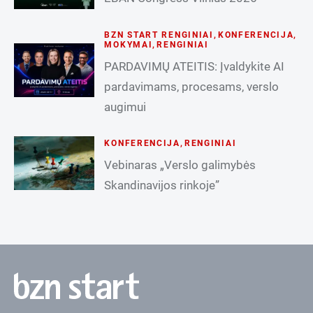
BZN START RENGINIAI
,
KONFERENCIJA
,
MOKYMAI
,
RENGINIAI
PARDAVIMŲ ATEITIS: Įvaldykite AI
pardavimams, procesams, verslo
augimui
KONFERENCIJA
,
RENGINIAI
Vebinaras „Verslo galimybės
Skandinavijos rinkoje”