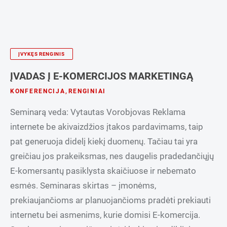
ĮVYKĘS RENGINIS
ĮVADAS Į E-KOMERCIJOS MARKETINGĄ
KONFERENCIJA
,
RENGINIAI
Seminarą veda: Vytautas Vorobjovas Reklama
internete be akivaizdžios įtakos pardavimams, taip
pat generuoja didelį kiekį duomenų. Tačiau tai yra
greičiau jos prakeiksmas, nes daugelis pradedančiųjų
E-komersantų pasiklysta skaičiuose ir nebemato
esmės. Seminaras skirtas – įmonėms,
prekiaujančioms ar planuojančioms pradėti prekiauti
internetu bei asmenims, kurie domisi E-komercija.