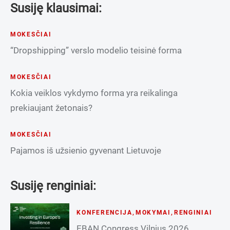
Susiję klausimai:
MOKESČIAI
“Dropshipping” verslo modelio teisinė forma
MOKESČIAI
Kokia veiklos vykdymo forma yra reikalinga
prekiaujant žetonais?
MOKESČIAI
Pajamos iš užsienio gyvenant Lietuvoje
Susiję renginiai:
KONFERENCIJA
,
MOKYMAI
,
RENGINIAI
EBAN Congress Vilnius 2026