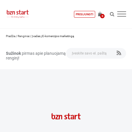
PRISIJUNGTI
0
Pradžia
/
Renginiai
/
Įvadas į E-komercijos marketingą
Sužinok
pirmas apie planuojamą
renginį!