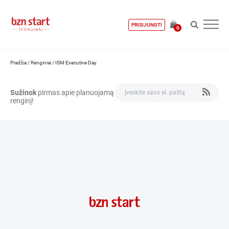
PRISIJUNGTI
0
Pradžia
/
Renginiai
/
ISM Executive Day
Sužinok
pirmas apie planuojamą
renginį!