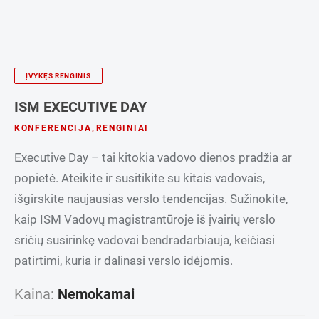
ĮVYKĘS RENGINIS
ISM EXECUTIVE DAY
KONFERENCIJA
,
RENGINIAI
Executive Day – tai kitokia vadovo dienos pradžia ar
popietė. Ateikite ir susitikite su kitais vadovais,
išgirskite naujausias verslo tendencijas. Sužinokite,
kaip ISM Vadovų magistrantūroje iš įvairių verslo
sričių susirinkę vadovai bendradarbiauja, keičiasi
patirtimi, kuria ir dalinasi verslo idėjomis.
Kaina:
Nemokamai