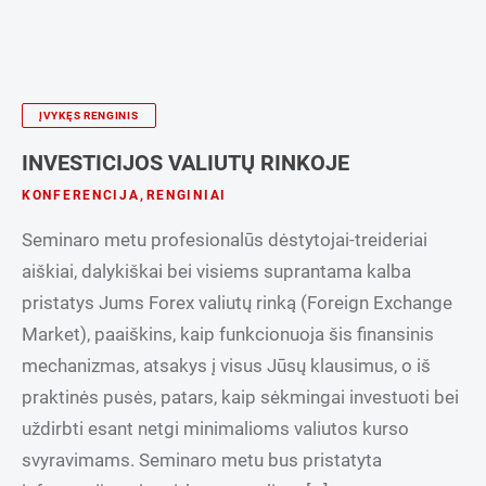
ĮVYKĘS RENGINIS
INVESTICIJOS VALIUTŲ RINKOJE
KONFERENCIJA
,
RENGINIAI
Seminaro metu profesionalūs dėstytojai-treideriai
aiškiai, dalykiškai bei visiems suprantama kalba
pristatys Jums Forex valiutų rinką (Foreign Exchange
Market), paaiškins, kaip funkcionuoja šis finansinis
mechanizmas, atsakys į visus Jūsų klausimus, o iš
praktinės pusės, patars, kaip sėkmingai investuoti bei
uždirbti esant netgi minimalioms valiutos kurso
svyravimams. Seminaro metu bus pristatyta