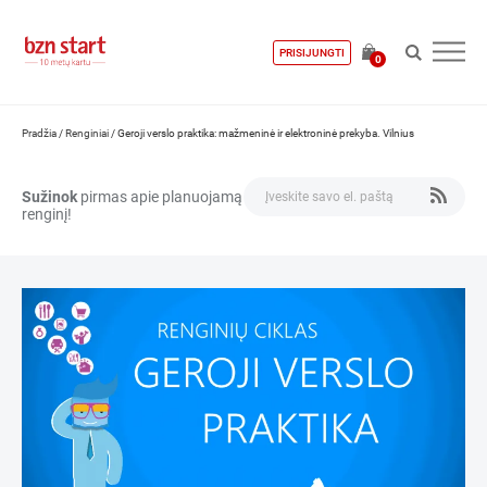
PRISIJUNGTI
0
Pradžia
/
Renginiai
/
Geroji verslo praktika: mažmeninė ir elektroninė prekyba. Vilnius
Sužinok
pirmas apie planuojamą
renginį!