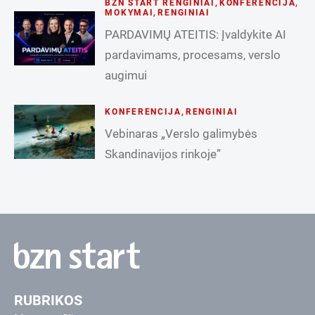
BZN START RENGINIAI
,
KONFERENCIJA
,
MOKYMAI
,
RENGINIAI
PARDAVIMŲ ATEITIS: Įvaldykite AI
pardavimams, procesams, verslo
augimui
KONFERENCIJA
,
RENGINIAI
Vebinaras „Verslo galimybės
Skandinavijos rinkoje”
RUBRIKOS