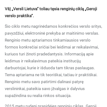
VšĮ „Versli Lietuva“ toliau tęsia renginių ciklą „Geroji
verslo praktika“.
Šio ciklo metu nagrinėdamos konkrečios verslo sritys,
pavyzdžiui, elektroninė prekyba ar maitinimo verslas.
Renginio metu aptariamos tinkamiausios verslo
formos konkrečiai sričiai bei leidimai ar reikalavimai,
kuriuos turi žinoti pradedantysis. Informaciją apie
leidimus ir reikalavimus pateikia institucijų
darbuotojai, kurie ir išduoda tam tikras paslaugas.
Tema aptariama ne tik teoriškai, tačiau ir praktiškai.
Renginio metu savo patirtimi dalinasi patyrę
verslininkai, pateikia savo įžvalgas ir dalyvius
supažindina su realia rinkos situacija.
2015 metų rudenį prasidėjęs renginių ciklas „Geroji