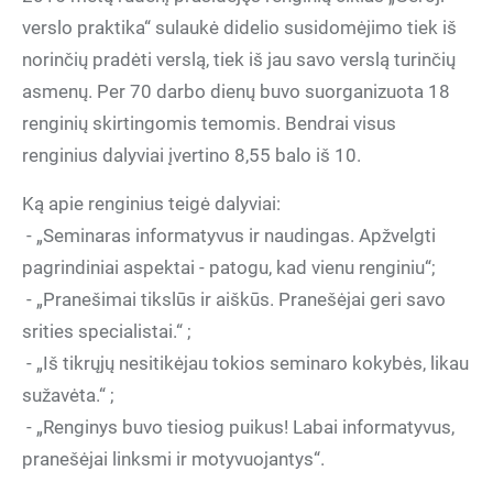
verslo praktika“ sulaukė didelio susidomėjimo tiek iš
norinčių pradėti verslą, tiek iš jau savo verslą turinčių
asmenų. Per 70 darbo dienų buvo suorganizuota 18
renginių skirtingomis temomis. Bendrai visus
renginius dalyviai įvertino 8,55 balo iš 10.
Ką apie renginius teigė dalyviai:
- „Seminaras informatyvus ir naudingas. Apžvelgti
pagrindiniai aspektai - patogu, kad vienu renginiu“;
- „Pranešimai tikslūs ir aiškūs. Pranešėjai geri savo
srities specialistai.“ ;
- „Iš tikrųjų nesitikėjau tokios seminaro kokybės, likau
sužavėta.“ ;
- „Renginys buvo tiesiog puikus! Labai informatyvus,
pranešėjai linksmi ir motyvuojantys“.