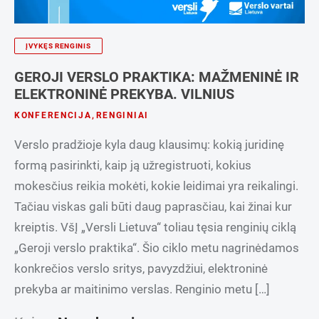
ĮVYKĘS RENGINIS
GEROJI VERSLO PRAKTIKA: MAŽMENINĖ IR
ELEKTRONINĖ PREKYBA. VILNIUS
KONFERENCIJA
,
RENGINIAI
Verslo pradžioje kyla daug klausimų: kokią juridinę
formą pasirinkti, kaip ją užregistruoti, kokius
mokesčius reikia mokėti, kokie leidimai yra reikalingi.
Tačiau viskas gali būti daug paprasčiau, kai žinai kur
kreiptis. VšĮ „Versli Lietuva“ toliau tęsia renginių ciklą
„Geroji verslo praktika“. Šio ciklo metu nagrinėdamos
konkrečios verslo sritys, pavyzdžiui, elektroninė
prekyba ar maitinimo verslas. Renginio metu […]