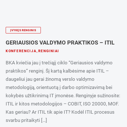
ĮVYKĘS RENGINIS
GERIAUSIOS VALDYMO PRAKTIKOS – ITIL
KONFERENCIJA
,
RENGINIAI
BKA kviečia jau į trečiąjį ciklo “Geriausios valdymo
praktikos” renginį. Šį kartą kalbėsime apie ITIL –
daugeliui jau gerai žinomą verslo valdymo
metodologiją, orientuotą į darbo optimizavimą bei
kokybės užtikrinimą IT įmonėse. Renginyje sužinosite:
ITIL ir kitos metodologijos – COBIT, ISO 20000, MOF.
Kas geriau? Ar ITIL tik apie IT? Kodėl ITIL procesus
svarbu pritaikyti […]