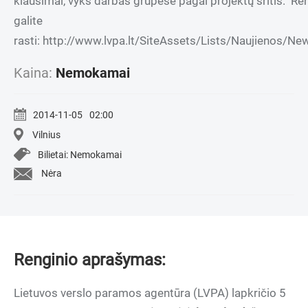
klausimai, vyks darbas grupėse pagal projektų sritis. R
galite
rasti: http://www.lvpa.lt/SiteAssets/Lists/Naujienos/
Kaina:
Nemokamai
2014-11-05
02:00
Vilnius
Bilietai: Nemokamai
Nėra
Renginio aprašymas:
​Lietuvos verslo paramos agentūra (LVPA) lapkričio 5