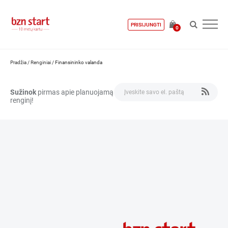
PRISIJUNGTI
0
Pradžia
/
Renginiai
/
Finansininko valanda
Sužinok
pirmas apie planuojamą
renginį!