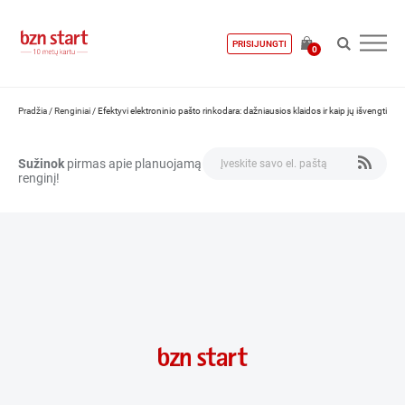
PRISIJUNGTI
0
Pradžia
/
Renginiai
/
Efektyvi elektroninio pašto rinkodara: dažniausios klaidos ir kaip jų išvengti
Sužinok
pirmas apie planuojamą
renginį!