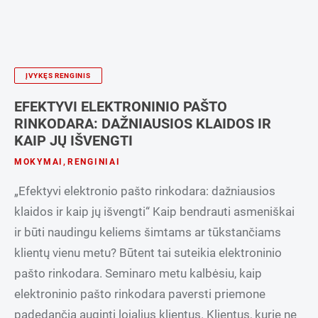
ĮVYKĘS RENGINIS
EFEKTYVI ELEKTRONINIO PAŠTO
RINKODARA: DAŽNIAUSIOS KLAIDOS IR
KAIP JŲ IŠVENGTI
MOKYMAI
,
RENGINIAI
„Efektyvi elektronio pašto rinkodara: dažniausios
klaidos ir kaip jų išvengti“ Kaip bendrauti asmeniškai
ir būti naudingu keliems šimtams ar tūkstančiams
klientų vienu metu? Būtent tai suteikia elektroninio
pašto rinkodara. Seminaro metu kalbėsiu, kaip
elektroninio pašto rinkodara paversti priemone
padedančia auginti lojalius klientus. Klientus, kurie ne