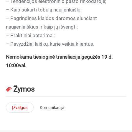
– Tendencijos elektroninio pašto rinkodaroje;
– Kaip sukurti tobulą naujienlaiškį;
– Pagrindinės klaidos daromos siunčiant
naujienlaiškius ir kaip jų išvengti;
– Praktiniai patarimai;
– Pavyzdžiai laiškų, kurie veikia klientus.
Nemokama tiesioginė transliacija gegužės 19 d.
10:00val.
Žymos
Įžvalgos
Komunikacija