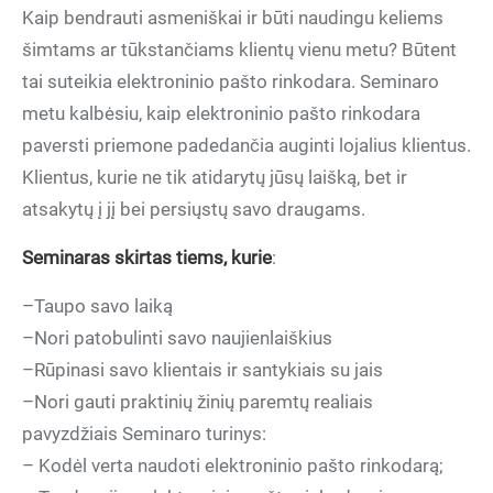
Kaip bendrauti asmeniškai ir būti naudingu keliems
šimtams ar tūkstančiams klientų vienu metu? Būtent
tai suteikia elektroninio pašto rinkodara. Seminaro
metu kalbėsiu, kaip elektroninio pašto rinkodara
paversti priemone padedančia auginti lojalius klientus.
Klientus, kurie ne tik atidarytų jūsų laišką, bet ir
atsakytų į jį bei persiųstų savo draugams.
Seminaras skirtas tiems, kurie
:
–Taupo savo laiką
–Nori patobulinti savo naujienlaiškius
–Rūpinasi savo klientais ir santykiais su jais
–Nori gauti praktinių žinių paremtų realiais
pavyzdžiais Seminaro turinys:
– Kodėl verta naudoti elektroninio pašto rinkodarą;