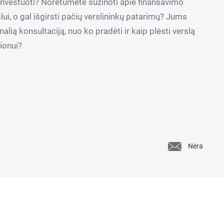
investuoti? Norėtumėte sužinoti apie finansavimo
ui, o gal išgirsti pačių verslininkų patarimų? Jums
alią konsultaciją, nuo ko pradėti ir kaip plėsti verslą
ionui?
Nėra