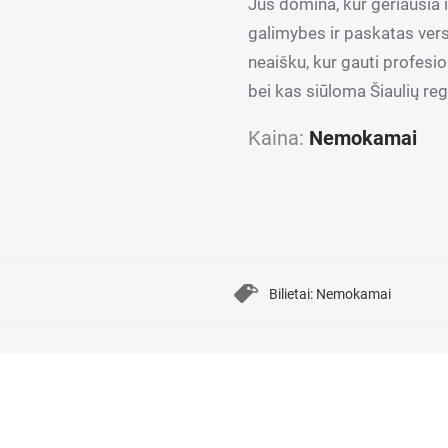
Jus domina, kur geriausia 
galimybes ir paskatas versl
neaišku, kur gauti profesion
bei kas siūloma Šiaulių reg
Kaina:
Nemokamai
Bilietai: Nemokamai