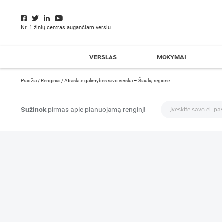
Nr. 1 žinių centras augančiam verslui
VERSLAS
MOKYMAI
Pradžia
/
Renginiai
/
Atraskite galimybes savo verslui – Šiaulių regione
Sužinok
pirmas apie planuojamą renginį!