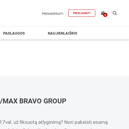
PRISIJUNGTI
PRENUMERUOTI
0
PASLAUGOS
NAUJIENLAIŠKIS
E/MAX BRAVO GROUP
17val. už fiksuotą atlyginimą? Nori pakeisti esamą