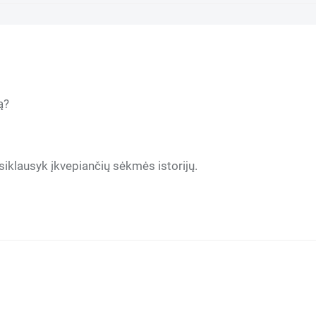
ą?
siklausyk įkvepiančių sėkmės istorijų.