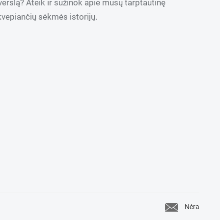
verslą? Ateik ir sužinok apie mūsų tarptautinę
kvepiančių sėkmės istorijų.
Nėra