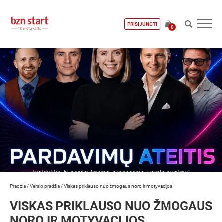
PRISIJUNGTI
0
Pradžia
/
Verslo pradžia
/
Viskas priklauso nuo žmogaus noro ir motyvacijos
VISKAS PRIKLAUSO NUO ŽMOGAUS
NORO IR MOTYVACIJOS