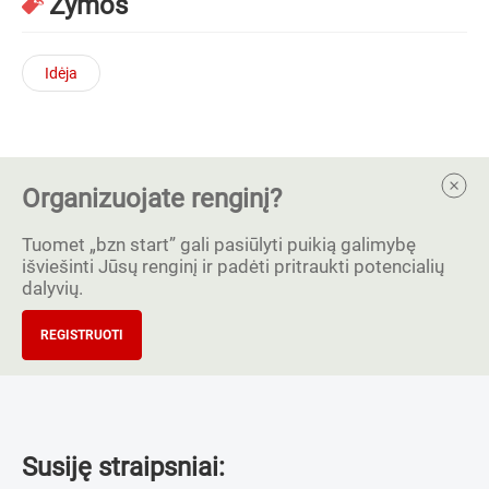
Žymos
Idėja
Organizuojate renginį?
Tuomet „bzn start” gali pasiūlyti puikią galimybę
išviešinti Jūsų renginį ir padėti pritraukti potencialių
dalyvių.
REGISTRUOTI
Susiję straipsniai: