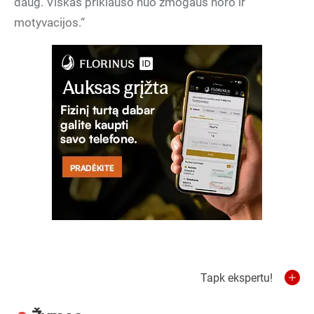
daug. Viskas priklauso nuo žmogaus noro ir
motyvacijos.“
Tapk ekspertu!