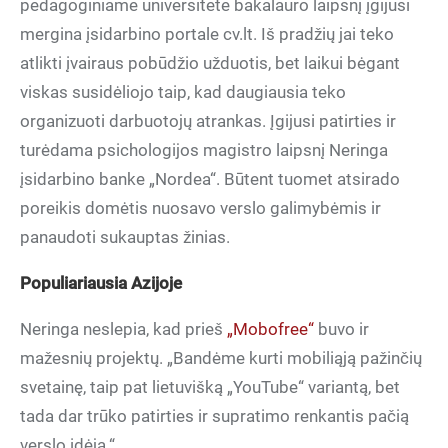
pedagoginiame universitete bakalauro laipsnį įgijusi
mergina įsidarbino portale cv.lt. Iš pradžių jai teko
atlikti įvairaus pobūdžio užduotis, bet laikui bėgant
viskas susidėliojo taip, kad daugiausia teko
organizuoti darbuotojų atrankas. Įgijusi patirties ir
turėdama psichologijos magistro laipsnį Neringa
įsidarbino banke „Nordea“. Būtent tuomet atsirado
poreikis domėtis nuosavo verslo galimybėmis ir
panaudoti sukauptas žinias.
Populiariausia Azijoje
Neringa neslepia, kad prieš
„Mobofree“
buvo ir
mažesnių projektų. „Bandėme kurti mobiliąją pažinčių
svetainę, taip pat lietuvišką „YouTube“ variantą, bet
tada dar trūko patirties ir supratimo renkantis pačią
verslo idėją.“