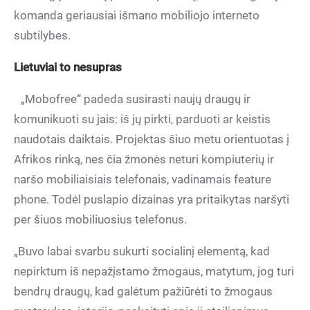
komanda geriausiai išmano mobiliojo interneto
subtilybes.
Lietuviai to nesupras
„Mobofree“ padeda susirasti naujų draugų ir
komunikuoti su jais: iš jų pirkti, parduoti ar keistis
naudotais daiktais. Projektas šiuo metu orientuotas į
Afrikos rinką, nes čia žmonės neturi kompiuterių ir
naršo mobiliaisiais telefonais, vadinamais feature
phone. Todėl puslapio dizainas yra pritaikytas naršyti
per šiuos mobiliuosius telefonus.
„Buvo labai svarbu sukurti socialinį elementą, kad
nepirktum iš nepažįstamo žmogaus, matytum, jog turi
bendrų draugų, kad galėtum pažiūrėti to žmogaus