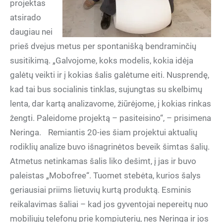
projektas
atsirado
daugiau nei
prieš dvejus metus per spontanišką bendraminčių
susitikimą. „Galvojome, koks modelis, kokia idėja
galėtų veikti ir į kokias šalis galėtume eiti. Nusprendę,
kad tai bus socialinis tinklas, sujungtas su skelbimų
lenta, dar kartą analizavome, žiūrėjome, į kokias rinkas
žengti. Paleidome projektą – pasiteisino“, – prisimena
Neringa. Remiantis 20-ies šiam projektui aktualių
rodiklių analize buvo išnagrinėtos beveik šimtas šalių.
Atmetus netinkamas šalis liko dešimt, į jas ir buvo
paleistas „Mobofree“. Tuomet stebėta, kurios šalys
geriausiai priims lietuvių kurtą produktą. Esminis
reikalavimas šaliai – kad jos gyventojai nepereitų nuo
mobiliųjų telefonų prie kompiuterių, nes Neringa ir jos