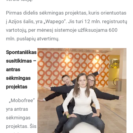
Pirmas didelis sėkmingas projektas, kuris orientuotas
į Azijos šalis, yra „Wapego“. Jis turi 12 mln. registruotų
vartotojų, per mėnesį sistemoje užfiksuojama 600
mln. puslapių atvertimų.
Spontaniškas
susitikimas –
antras
sėkmingas
projektas
„Mobofree“
yra antras
sėkmingas
projektas. Šis