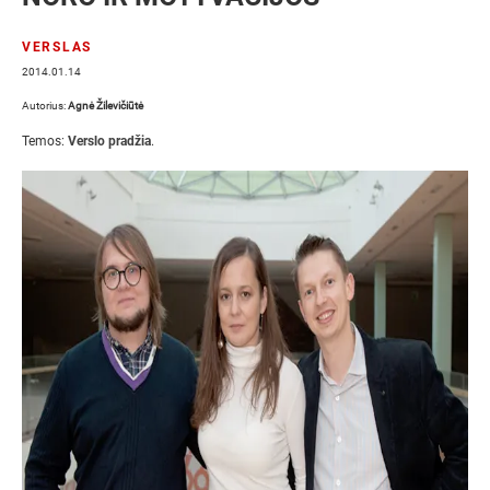
VERSLAS
2014.01.14
Autorius:
Agnė Žilevičiūtė
Temos:
Verslo pradžia
.