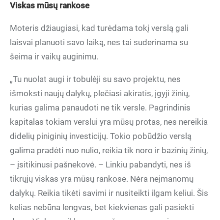
Viskas mūsų rankose
Moteris džiaugiasi, kad turėdama tokį verslą gali
laisvai planuoti savo laiką, nes tai suderinama su
šeima ir vaikų auginimu.
„Tu nuolat augi ir tobulėji su savo projektu, nes
išmoksti naujų dalykų, plečiasi akiratis, įgyji žinių,
kurias galima panaudoti ne tik versle. Pagrindinis
kapitalas tokiam verslui yra mūsų protas, nes nereikia
didelių piniginių investicijų. Tokio pobūdžio verslą
galima pradėti nuo nulio, reikia tik noro ir bazinių žinių,
– įsitikinusi pašnekovė. – Linkiu pabandyti, nes iš
tikrųjų viskas yra mūsų rankose. Nėra neįmanomų
dalykų. Reikia tikėti savimi ir nusiteikti ilgam keliui. Šis
kelias nebūna lengvas, bet kiekvienas gali pasiekti