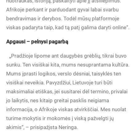
nuotraukas, istoriją, paskaityti apie jį atsiliepimus.
Afrikoje perkant ir parduodant gyvai labai svarbu
bendravimas ir derybos. Todėl mūsų platformoje
viskas padaryta taip, kad tą patį galima daryti online“.
Apgausi – pelnysi pagarbą
„Pradžioje lipome ant daugybės grėblių, tikrai buvo
sunku. Ten visiškai kita, mums nesuprantama kultūra.
Mums įprasti logikos, verslo dėsniai, taisyklės ten
visiškai neveikia. Pavyzdžiui, Lietuvoje turi būti
maksimaliai etiškas, jei susitarei dėl termino, privalai
jo laikytis, nes kitaip greitai pasklis neigiama
informacija, o Afrikoje viskas atvirkščiai. Mes nuolat
turime mokytis ir mokomės į viską pažvelgti jų
akimis“, – prisipažįsta Neringa.