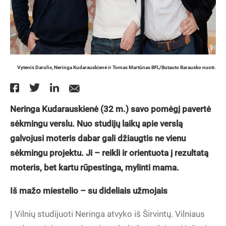
Vytenis Darulis, Neringa Kudarauskienė ir Tomas Martūnas BFL/Butauto Barausko nuotr.
Neringa Kudarauskienė (32 m.) savo pomėgį pavertė
sėkmingu verslu. Nuo studijų laikų apie verslą
galvojusi moteris dabar gali džiaugtis ne vienu
sėkmingu projektu. Ji – reikli ir orientuota į rezultatą
moteris, bet kartu rūpestinga, mylinti mama.
Iš mažo miestelio – su dideliais užmojais
Į Vilnių studijuoti Neringa atvyko iš Širvintų. Vilniaus