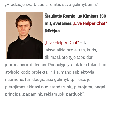
„Pradžioje svarbiausia remtis savo galimybėmis“
Šiaulietis Remigijus Kiminas (30
m.), svetainės
„Live Helper Chat“
įkūrėjas
„Live Helper Chat“
– tai
laisvalaikio projektas, kuris,
tikimasi, ateityje taps dar
įdomesnis ir didesnis. Pasaulyje yra tik keli tokio tipo
atvirojo kodo projektai ir šis, mano subjektyvia
nuomone, turi daugiausia galimybių. Tiesa, jo
plėtojimas skiriasi nuo standartinių, plėtojamų pagal
principą „pagamink, reklamuok, parduok“.