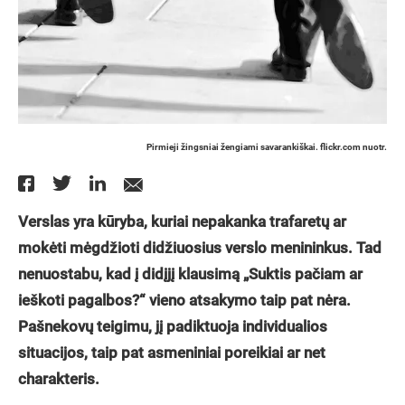
Pirmieji žingsniai žengiami savarankiškai. flickr.com nuotr.
Verslas yra kūryba, kuriai nepakanka trafaretų ar
mokėti mėgdžioti didžiuosius verslo menininkus. Tad
nenuostabu, kad į didįjį klausimą „Suktis pačiam ar
ieškoti pagalbos?“ vieno atsakymo taip pat nėra.
Pašnekovų teigimu, jį padiktuoja individualios
situacijos, taip pat asmeniniai poreikiai ar net
charakteris.