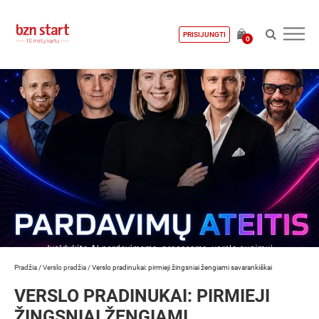
PRISIJUNGTI
0
Pradžia
/
Verslo pradžia
/
Verslo pradinukai: pirmieji žingsniai žengiami savarankiškai
VERSLO PRADINUKAI: PIRMIEJI
ŽINGSNIAI ŽENGIAMI