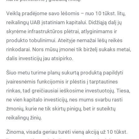
Veiklą pradėjome savo lėšomis – nuo 10 tūkst. litų,
reikalingų UAB įstatiniam kapitalui. Didžiąją dalį jų
skyrėme infrastruktūros plėtrai, atlyginimams ir
produkto tobulinimui. Ateityje nemažai lėšų reikės
rinkodarai. Nors mūsų įmonei tik birželį sukaks metai,
dalis investicijų jau atsipirko.
Šiuo metu turime planų sukurtą produktą papildyti
įvairesnėmis funkcijomis ir plėstis į tarptautines
rinkas, tad greičiausiai ieškosime investuotojų. Tiesa,
ne vien kapitalo investicijų, nes mums svarbu rasti
žmonių, kurie ne tik skirtų pinigų, bet ir suteiktų
reikalingų žinių.
Žinoma, visada geriau turėti vieną akciją už 10 tūkst.