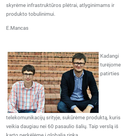
skyrėme infrastruktūros plėtrai, atlyginimams ir
produkto tobulinimui.
E.Mancas
Kadangi
turėjome
patirties
telekomunikacijų srityje, sukūrėme produktą, kuris
veikia daugiau nei 60 pasaulio šalių. Taip verslą iš
karto perkėlėme į globalią rinką.