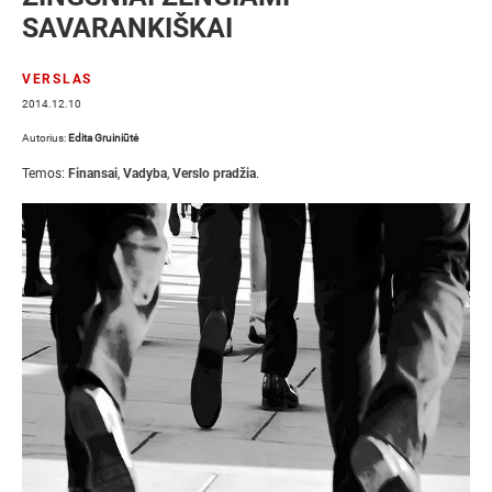
SAVARANKIŠKAI
VERSLAS
2014.12.10
Autorius:
Edita Gruiniūtė
Temos:
Finansai
,
Vadyba
,
Verslo pradžia
.