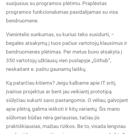
susijusius su programos plėtimu. Praplėstas
programos funkcionalumas pasidalijamas su visa
bendruomene.
Vienintelis sunkumas, su kuriuo teko susidurti, –
begalės atsakymų į tuos pačius vartotojų klausimus ir
bendruomenės plėtimas. Per metus buvo atsakyta į
350 vartotojų užklausų vien puslapyje „Github“,
neskaitant e. paštu gaunamų laiškų.
Ką patarčiau kitiems? Jeigu kalbame apie IT sritį,
įvairius projektus ar bent jau veikiantį prototipą
siūlyčiau sukurti savo pastangomis. O vėliau, galvojant
apie plėtrą, galima ieškoti ir kitų variantų. Šis mano
siūlomas būdas nėra geriausias, tačiau jis
praktiškiausias, mažiau rizikos. Be to, visada lengviau