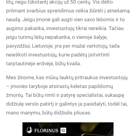
litų, negu tūkstantį akcijų už 50 centų. Vis dėlto
priimant svarbius sprendimus reikia žiūrėti į atnešamą
naudą. Jeigu įmonė gali augti vien savo lėšomis ir to
augimo pakanka, investuotojų tikrai nereikia. Tačiau
jeigu turimų lėšų nepakanka, o vienoje šalyje,
pavyzdžiui, Lietuvoje, yra per mažai vartotojų, tada
neieškoti investuotojų, kurie padėtų įsitvirtinti
tarptautinėje erdvėje, būtų kvaila.
Mes žinome, kas mūsų lauktų pritraukus investuotojų
– įmonės taryboje atsirastų keletas papildomų
žmonių. Tai būtų rimti ir patyrę specialistai, sukaupę
didžiulę verslo patirtį ir galintys ja pasidalyti, todėl tai,
mano manymu, būtų didžiulis pliusas.