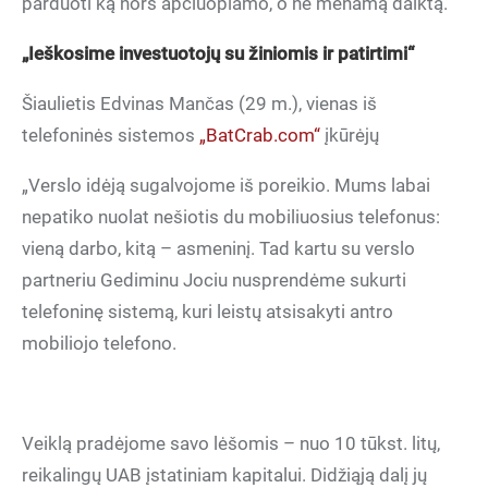
parduoti ką nors apčiuopiamo, o ne menamą daiktą.“
„Ieškosime investuotojų su žiniomis ir patirtimi“
Šiaulietis Edvinas Mančas (29 m.), vienas iš
telefoninės sistemos
„BatCrab.com“
įkūrėjų
„Verslo idėją sugalvojome iš poreikio. Mums labai
nepatiko nuolat nešiotis du mobiliuosius telefonus:
vieną darbo, kitą – asmeninį. Tad kartu su verslo
partneriu Gediminu Jociu nusprendėme sukurti
telefoninę sistemą, kuri leistų atsisakyti antro
mobiliojo telefono.
Veiklą pradėjome savo lėšomis – nuo 10 tūkst. litų,
reikalingų UAB įstatiniam kapitalui. Didžiąją dalį jų