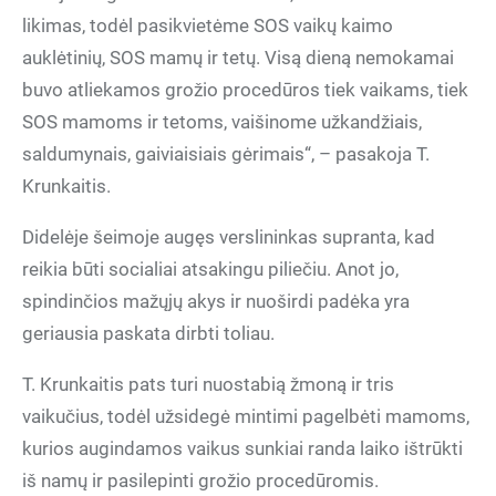
likimas, todėl pasikvietėme SOS vaikų kaimo
auklėtinių, SOS mamų ir tetų. Visą dieną nemokamai
buvo atliekamos grožio procedūros tiek vaikams, tiek
SOS mamoms ir tetoms, vaišinome užkandžiais,
saldumynais, gaiviaisiais gėrimais“, – pasakoja T.
Krunkaitis.
Didelėje šeimoje augęs verslininkas supranta, kad
reikia būti socialiai atsakingu piliečiu. Anot jo,
spindinčios mažųjų akys ir nuoširdi padėka yra
geriausia paskata dirbti toliau.
T. Krunkaitis pats turi nuostabią žmoną ir tris
vaikučius, todėl užsidegė mintimi pagelbėti mamoms,
kurios augindamos vaikus sunkiai randa laiko ištrūkti
iš namų ir pasilepinti grožio procedūromis.