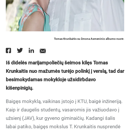
Tomas Krunkaitis su žmona Asmeninio albumo nuotr.
Iš didelės marijampoliečių šeimos kilęs Tomas
Krunkaitis nuo mažumės turėjo polinkį į verslą, tad dar
besimokydamas mokykloje užsidirbdavo
kišenpinigių.
Baigęs mokyklą, vaikinas įstojo į KTU, baigė inžineriją.
Kaip ir daugelis studentų, vasaromis jis važiuodavo į
užsienį (JAV), kur gyveno giminaičių. Kadangi šalis
labai patiko, baigęs mokslus T. Krunkaitis nusprendė