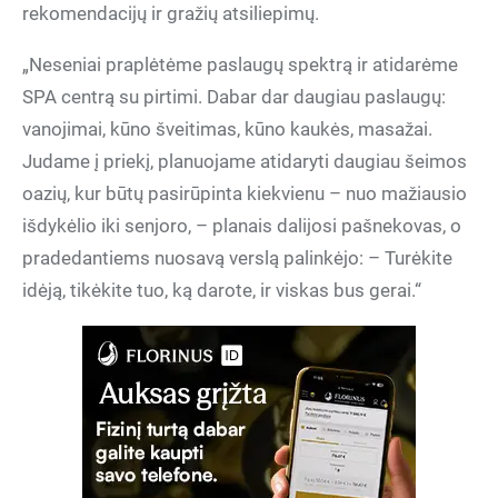
rekomendacijų ir gražių atsiliepimų.
„Neseniai praplėtėme paslaugų spektrą ir atidarėme
SPA centrą su pirtimi. Dabar dar daugiau paslaugų:
vanojimai, kūno šveitimas, kūno kaukės, masažai.
Judame į priekį, planuojame atidaryti daugiau šeimos
oazių, kur būtų pasirūpinta kiekvienu – nuo mažiausio
išdykėlio iki senjoro, – planais dalijosi pašnekovas, o
pradedantiems nuosavą verslą palinkėjo: – Turėkite
idėją, tikėkite tuo, ką darote, ir viskas bus gerai.“