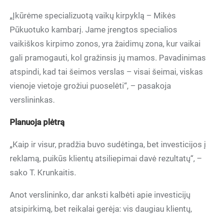
„Įkūrėme specializuotą vaikų kirpyklą – Mikės
Pūkuotuko kambarį. Jame įrengtos specialios
vaikiškos kirpimo zonos, yra žaidimų zona, kur vaikai
gali pramogauti, kol gražinsis jų mamos. Pavadinimas
atspindi, kad tai šeimos verslas – visai šeimai, viskas
vienoje vietoje grožiui puoselėti“, – pasakoja
verslininkas.
Planuoja plėtrą
„Kaip ir visur, pradžia buvo sudėtinga, bet investicijos į
reklamą, puikūs klientų atsiliepimai davė rezultatų“, –
sako T. Krunkaitis.
Anot verslininko, dar anksti kalbėti apie investicijų
atsipirkimą, bet reikalai gerėja: vis daugiau klientų,