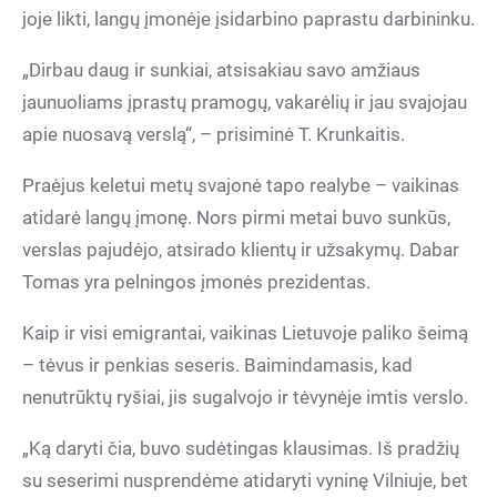
joje likti, langų įmonėje įsidarbino paprastu darbininku.
„Dirbau daug ir sunkiai, atsisakiau savo amžiaus
jaunuoliams įprastų pramogų, vakarėlių ir jau svajojau
apie nuosavą verslą“, – prisiminė T. Krunkaitis.
Praėjus keletui metų svajonė tapo realybe – vaikinas
atidarė langų įmonę. Nors pirmi metai buvo sunkūs,
verslas pajudėjo, atsirado klientų ir užsakymų. Dabar
Tomas yra pelningos įmonės prezidentas.
Kaip ir visi emigrantai, vaikinas Lietuvoje paliko šeimą
– tėvus ir penkias seseris. Baimindamasis, kad
nenutrūktų ryšiai, jis sugalvojo ir tėvynėje imtis verslo.
„Ką daryti čia, buvo sudėtingas klausimas. Iš pradžių
su seserimi nusprendėme atidaryti vyninę Vilniuje, bet