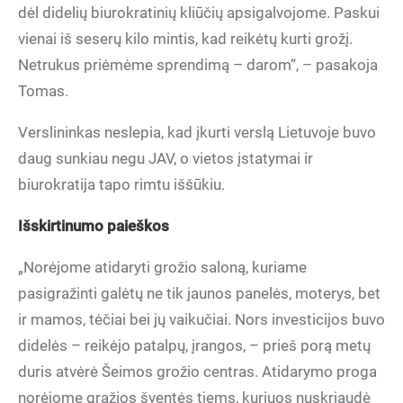
dėl didelių biurokratinių kliūčių apsigalvojome. Paskui
vienai iš seserų kilo mintis, kad reikėtų kurti grožį.
Netrukus priėmėme sprendimą – darom“, – pasakoja
Tomas.
Verslininkas neslepia, kad įkurti verslą Lietuvoje buvo
daug sunkiau negu JAV, o vietos įstatymai ir
biurokratija tapo rimtu iššūkiu.
Išskirtinumo paieškos
„Norėjome atidaryti grožio saloną, kuriame
pasigražinti galėtų ne tik jaunos panelės, moterys, bet
ir mamos, tėčiai bei jų vaikučiai. Nors investicijos buvo
didelės – reikėjo patalpų, įrangos, – prieš porą metų
duris atvėrė Šeimos grožio centras. Atidarymo proga
norėjome gražios šventės tiems, kuriuos nuskriaudė