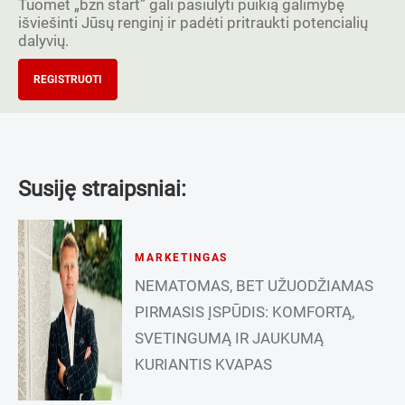
Tuomet „bzn start” gali pasiūlyti puikią galimybę
išviešinti Jūsų renginį ir padėti pritraukti potencialių
dalyvių.
REGISTRUOTI
Susiję straipsniai:
MARKETINGAS
NEMATOMAS, BET UŽUODŽIAMAS
PIRMASIS ĮSPŪDIS: KOMFORTĄ,
SVETINGUMĄ IR JAUKUMĄ
KURIANTIS KVAPAS