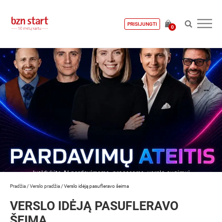
PRISIJUNGTI
0
Pradžia
/
Verslo pradžia
/
Verslo idėją pasufleravo šeima
VERSLO IDĖJĄ PASUFLERAVO
ŠEIMA