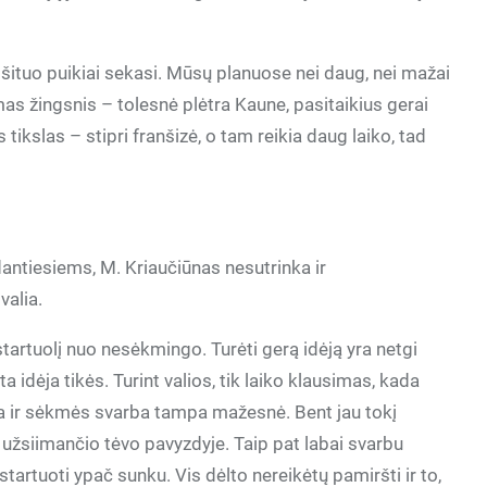
u šituo puikiai sekasi. Mūsų planuose nei daug, nei mažai
rmas žingsnis – tolesnė plėtra Kaune, pasitaikius gerai
s tikslas – stipri franšizė, o tam reikia daug laiko, tad
dantiesiems, M. Kriaučiūnas nesutrinka ir
valia.
tartuolį nuo nesėkmingo. Turėti gerą idėją yra netgi
a idėja tikės. Turint valios, tik laiko klausimas, kada
ia ir sėkmės svarba tampa mažesnė. Bent jau tokį
užsiimančio tėvo pavyzdyje. Taip pat labai svarbu
startuoti ypač sunku. Vis dėlto nereikėtų pamiršti ir to,