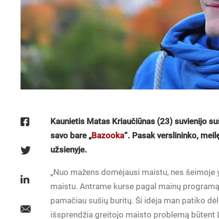
Kaunietis Matas Kriaučiūnas (23) suvienijo su
savo bare „
Bazooka
“. Pasak verslininko, meilę
užsienyje.
„Nuo mažens domėjausi maistu, nes šeimoje y
maistu. Antrame kurse pagal mainų programą p
pamačiau sušių buritų. Ši idėja man patiko dė
išsprendžia greitojo maisto problemą būtent Lie