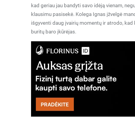
kad geriau jau bandyti savo idėją vienam, negu
klausimu pasisekė. Kolega Ignas įžvelgė mano i
išgyventi daug įvairių momentų ir atrodo, kad k
buritų baro įkūrėjas.