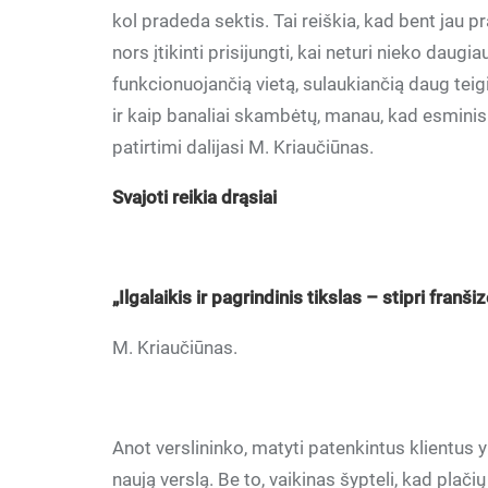
kol pradeda sektis. Tai reiškia, kad bent jau p
nors įtikinti prisijungti, kai neturi nieko daugia
funkcionuojančią vietą, sulaukiančią daug teigi
ir kaip banaliai skambėtų, manau, kad esminis 
patirtimi dalijasi M. Kriaučiūnas.
Svajoti reikia drąsiai
„Ilgalaikis ir pagrindinis tikslas – stipri franš
M. Kriaučiūnas.
Anot verslininko, matyti patenkintus klientus yr
naują verslą. Be to, vaikinas šypteli, kad plači