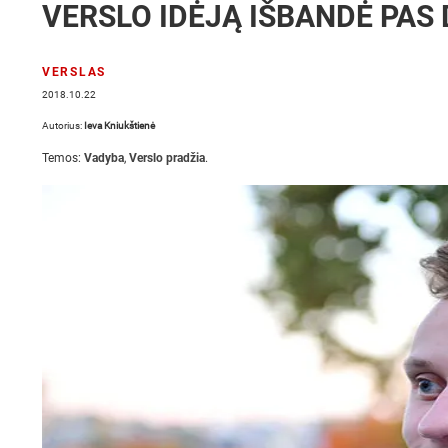
VERSLO IDĖJĄ IŠBANDĖ PA
VERSLAS
2018.10.22
Autorius:
Ieva Kniukštienė
Temos:
Vadyba
,
Verslo pradžia
.