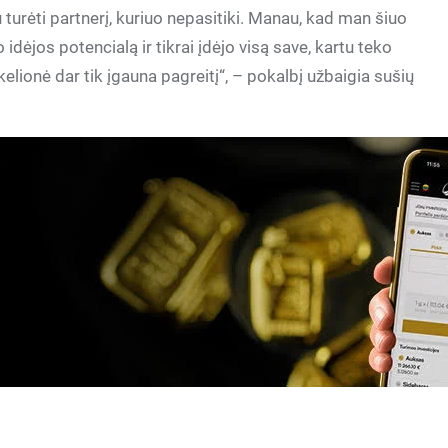
 turėti partnerį, kuriuo nepasitiki. Manau, kad man šiuo
dėjos potencialą ir tikrai įdėjo visą save, kartu teko
elionė dar tik įgauna pagreitį“, – pokalbį užbaigia sušių