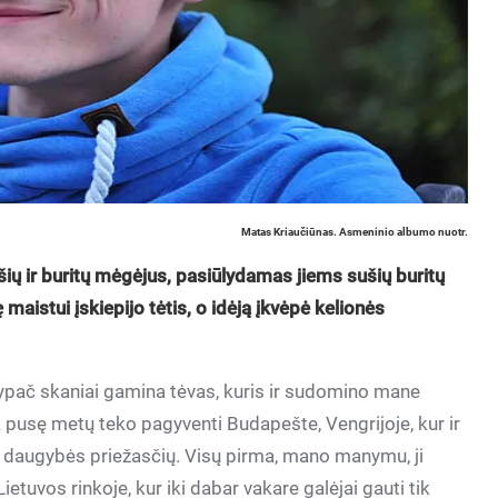
Matas Kriaučiūnas. Asmeninio albumo nuotr.
šių ir buritų mėgėjus, pasiūlydamas jiems sušių buritų
 maistui įskiepijo tėtis, o idėją įkvėpė kelionės
pač skaniai gamina tėvas, kuris ir sudomino mane
usę metų teko pagyventi Budapešte, Vengrijoje, kur ir
l daugybės priežasčių. Visų pirma, mano manymu, ji
tuvos rinkoje, kur iki dabar vakare galėjai gauti tik