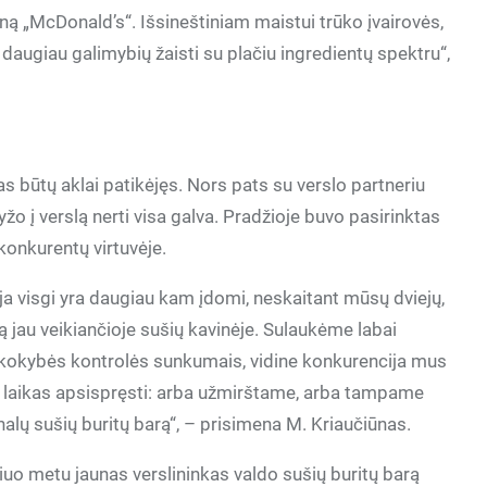
ną „McDonald’s“. Išsineštiniam maistui trūko įvairovės,
 daugiau galimybių žaisti su plačiu ingredientų spektru“,
s būtų aklai patikėjęs. Nors pats su verslo partneriu
ryžo į verslą nerti visa galva. Pradžioje buvo pasirinktas
konkurentų virtuvėje.
a visgi yra daugiau kam įdomi, neskaitant mūsų dviejų,
jau veikiančioje sušių kavinėje. Sulaukėme labai
u kokybės kontrolės sunkumais, vidine konkurencija mus
o laikas apsispręsti: arba užmirštame, arba tampame
nalų sušių buritų barą“, – prisimena M. Kriaučiūnas.
šiuo metu jaunas verslininkas valdo sušių buritų barą