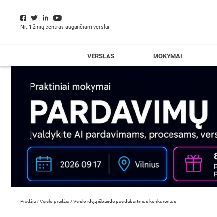
Nr. 1 žinių centras augančiam verslui
VERSLAS
MOKYMAI
Pradžia
/
Verslo pradžia
/
Verslo idėją išbandė pas dabartinius konkurentus