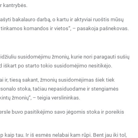
ir kantrybės.
rašyti bakalauro darbą, o kartu ir aktyviai ruoštis mūsų
oti tinkamos komandos ir vietos“, – pasakoja pašnekovas.
didžiuliu susidomėjimu žmonių, kurie nori paragauti sušių
ad iškart po starto tokio susidomėjimo nesitikėjo.
 ir, tiesą sakant, žmonių susidomėjimas šiek tiek
ersonalo stoka, tačiau nepasiduodame ir stengiamės
ntų žmonių“, – teigia verslininkas.
rsle buvo pasitikėjimo savo jėgomis stoka ir poreikis
 kaip tau. Ir iš esmės nelabai kam rūpi. Bent jau iki tol,