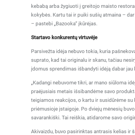
kebabą arba žygiuoti į greitojo maisto restora
kokybės. Kartu tai ir puiki sušių atmaina – dar
– pastebi „Bazooka“ įkūrėjas.
Startavo konkurentų virtuvėje
Parsivežta idėja nebuvo tokia, kuria pašnekova
suprato, kad tai originalu ir skanu, tačiau nesi
įdomus sprendimas išbandyti idėją dabar jau 
„Kadangi nebuvome tikri, ar mano siūloma idėj
praėjusiais metais išsibandėme savo produktą 
teigiamos reakcijos, o kartu ir susidūrėme s
priėmusioje įstaigoje. Po dviejų mėnesių buv
savarankiški. Tai reiškia, atidarome savo origi
Akivaizdu, buvo pasirinktas antrasis kelias ir 