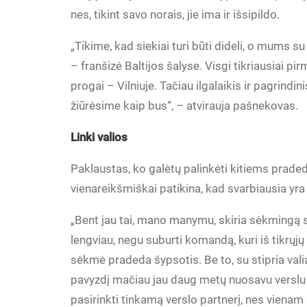
nes, tikint savo norais, jie ima ir išsipildo.
„Tikime, kad siekiai turi būti dideli, o mums s
– franšizė Baltijos šalyse. Visgi tikriausiai pi
progai – Vilniuje. Tačiau ilgalaikis ir pagrindini
žiūrėsime kaip bus“, – atvirauja pašnekovas.
Linki valios
Paklaustas, ko galėtų palinkėti kitiems prade
vienareikšmiškai patikina, kad svarbiausia yra 
„Bent jau tai, mano manymu, skiria sėkmingą s
lengviau, negu suburti komandą, kuri iš tikrųjų t
sėkmė pradeda šypsotis. Be to, su stipria val
pavyzdį mačiau jau daug metų nuosavu verslu 
pasirinkti tinkamą verslo partnerį, nes vienam 