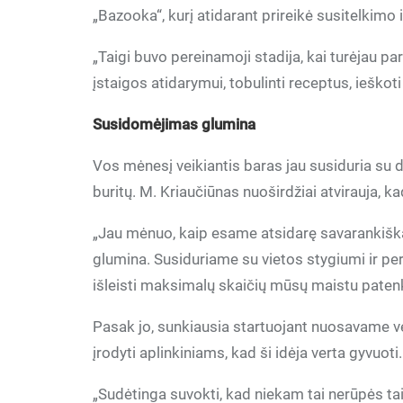
„Bazooka“, kurį atidarant prireikė susitelkimo 
„Taigi buvo pereinamoji stadija, kai turėjau pa
įstaigos atidarymui, tobulinti receptus, iešk
Susidomėjimas glumina
Vos mėnesį veikiantis baras jau susiduria su 
buritų. M. Kriaučiūnas nuoširdžiai atvirauja, k
„Jau mėnuo, kaip esame atsidarę savarankiškai
glumina. Susiduriame su vietos stygiumi ir p
išleisti maksimalų skaičių mūsų maistu patenki
Pasak jo, sunkiausia startuojant nuosavame ve
įrodyti aplinkiniams, kad ši idėja verta gyvuoti.
„Sudėtinga suvokti, kad niekam tai nerūpės taip