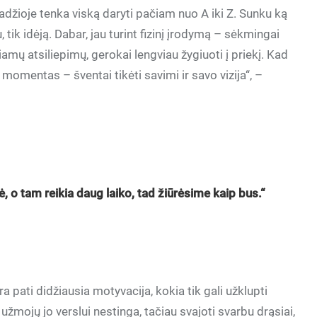
radžioje tenka viską daryti pačiam nuo A iki Z. Sunku ką
u, tik idėją. Dabar, jau turint fizinį įrodymą – sėkmingai
amų atsiliepimų, gerokai lengviau žygiuoti į priekį. Kad
momentas – šventai tikėti savimi ir savo vizija“, –
izė, o tam reikia daug laiko, tad žiūrėsime kaip bus.“
a pati didžiausia motyvacija, kokia tik gali užklupti
ų užmojų jo verslui nestinga, tačiau svajoti svarbu drąsiai,