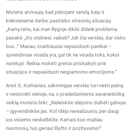
Moteris atvirauja, kad plėtojant verslą, kaip ir
kiekviename darbe, pasitaiko stresinių situacijų:
„Kartą tėtis, kai man Rygoje iškilo didelė problema,
pasakė: „Ko stebiesi, vaikeli? Juk čia verslas, dar visko
bus…“ Manau, svarbiausia nepasiduoti panikai –
sprendimas visada yra, gal tik ne visada toks, kokio
norėtųsi. Reikia mokėti greitai prisitaikyti prie
situacijos ir nepasiduoti neigiamoms emocijoms.“
Anot G. Kutkienės, sėkmingas verslas turi nešti pelną
ir nestovėti vietoje, na, o pradedantiems savarankišką
veiklą moteris linki: „Neleiskite idėjoms dulkėti galvoje
– įgyvendinkite jas. Kol idėja nerealizuota, per daug
jos visiems neskelbkite. Kartais kuo mažiau
nuomonių, tuo geriau! Ryžto ir pozityvumo!“