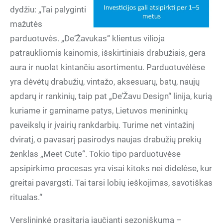
dydžiu: „Tai palyginti
mažutės
parduotuvės. „De‘Žavukas“ klientus vilioja
patraukliomis kainomis, išskirtiniais drabužiais, gera
aura ir nuolat kintančiu asortimentu. Parduotuvėlėse
yra dėvėtų drabužių, vintažo, aksesuarų, batų, naujų
apdarų ir rankinių, taip pat „De’Žavu Design“ linija, kurią
kuriame ir gaminame patys, Lietuvos menininkų
paveikslų ir įvairių rankdarbių. Turime net vintažinį
dviratį, o pavasarį pasirodys naujas drabužių prekių
ženklas „Meet Cute“. Tokio tipo parduotuvėse
apsipirkimo procesas yra visai kitoks nei didelėse, kur
greitai pavargsti. Tai tarsi lobių ieškojimas, savotiškas
ritualas.“
Verslininkė prasitaria jaučianti sezoniškumą –