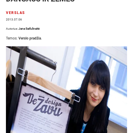
VERSLAS
2013.07.06
Autorius:
Jana Saifulinaitė
Temos:
Verslo pradžia
.