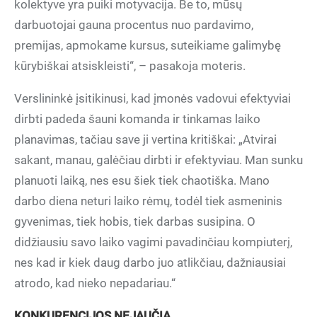
kolektyve yra puiki motyvacija. Be to, mūsų
darbuotojai gauna procentus nuo pardavimo,
premijas, apmokame kursus, suteikiame galimybę
kūrybiškai atsiskleisti“, – pasakoja moteris.
Verslininkė įsitikinusi, kad įmonės vadovui efektyviai
dirbti padeda šauni komanda ir tinkamas laiko
planavimas, tačiau save ji vertina kritiškai: „Atvirai
sakant, manau, galėčiau dirbti ir efektyviau. Man sunku
planuoti laiką, nes esu šiek tiek chaotiška. Mano
darbo diena neturi laiko rėmų, todėl tiek asmeninis
gyvenimas, tiek hobis, tiek darbas susipina. O
didžiausiu savo laiko vagimi pavadinčiau kompiuterį,
nes kad ir kiek daug darbo juo atlikčiau, dažniausiai
atrodo, kad nieko nepadariau.“
KONKURENCIJOS NEJAUČIA