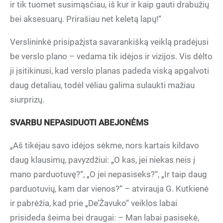
ir tik tuomet susimąsčiau, iš kur ir kaip gauti drabužių
bei aksesuarų. Prirašiau net keletą lapų!“
Verslininkė prisipažįsta savarankišką veiklą pradėjusi
be verslo plano – vedama tik idėjos ir vizijos. Vis dėlto
ji įsitikinusi, kad verslo planas padeda viską apgalvoti
daug detaliau, todėl vėliau galima sulaukti mažiau
siurprizų.
SVARBU NEPASIDUOTI ABEJONĖMS
„Aš tikėjau savo idėjos sėkme, nors kartais kildavo
daug klausimų, pavyzdžiui: „O kas, jei niekas neis į
mano parduotuvę?“, „O jei nepasiseks?“, „Ir taip daug
parduotuvių, kam dar vienos?“ – atvirauja G. Kutkienė
ir pabrėžia, kad prie „De’Žavuko“ veiklos labai
prisideda šeima bei draugai: – Man labai pasisekė,