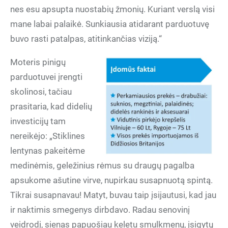
nes esu apsupta nuostabių žmonių. Kuriant verslą visi
mane labai palaikė. Sunkiausia atidarant parduotuvę
buvo rasti patalpas, atitinkančias viziją.“
Moteris pinigų
parduotuvei įrengti
skolinosi, tačiau
prasitaria, kad didelių
investicijų tam
nereikėjo: „Stiklines
lentynas pakeitėme
medinėmis, geležinius rėmus su draugų pagalba
apsukome ašutine virve, nupirkau susapnuotą spintą.
Tikrai susapnavau! Matyt, buvau taip įsijautusi, kad jau
ir naktimis smegenys dirbdavo. Radau senovinį
veidrodį, sienas papuošiau keletu smulkmenų, įsigytų