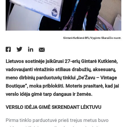
Gintarė Kutkienė BFL/Vyginto Skaraičio nuotr.
Lietuvos sostinėje įsikūrusi 27-erių Gintarė Kutkienė,
vadovaujanti vintažinio stiliaus drabužių, aksesuarų,
meno dirbinių parduotuvių tinklui „De’Žavu – Vintage
Boutique“, moka priblokšti. Moteris prasitarė, kad jai
verslo idėja gimė tarp dangaus ir žemės.
VERSLO IDĖJA GIMĖ SKRENDANT LĖKTUVU
Pirma tinklo parduotuvė prieš trejus metus buvo