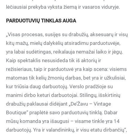
lėčiausiai prekyba vyksta žiemą ir vasaros viduryje.
PARDUOTUVIŲ TINKLAS AUGA
„Visas procesas, susijęs su drabužių, aksesuarų ir visų
kitų mažų, mielų dalykėlių atsiradimu parduotuvėje,
yra labai sudėtingas, reikalauja nemažai laiko ir jėgų.
Kaip spektaklis nesusideda tik iš aktorių ir
režisieriaus, taip ir parduotuvė yra kaip scena: visiems
matomas tik kelių žmonių darbas, bet yra ir užkulisiai,
kur triūsia daug darbuotojų. Verslo pradžioje su
manimi dirbo keturi darbuotojai. Stilingų, išskirtinių
drabužių paklausai didėjant „De’Žavu – Vintage
Boutique“ praplėtė savo parduotuvių tinklą. Dabar
mūsų komanda yra išaugusi – visame tinkle yra 14
darbuotojų. Yra ir valandininkų, ir visu etatu dirbančių“,