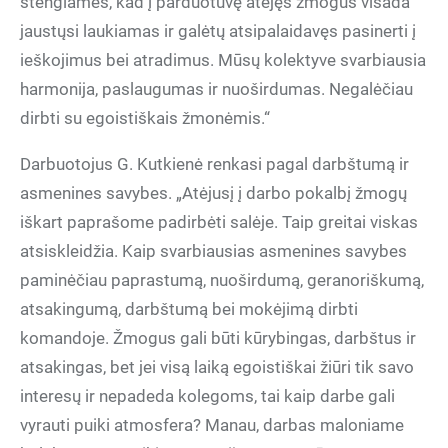
stengiamės, kad į parduotuvę atėjęs žmogus visada
jaustųsi laukiamas ir galėtų atsipalaidavęs pasinerti į
ieškojimus bei atradimus. Mūsų kolektyve svarbiausia
harmonija, paslaugumas ir nuoširdumas. Negalėčiau
dirbti su egoistiškais žmonėmis.“
Darbuotojus G. Kutkienė renkasi pagal darbštumą ir
asmenines savybes. „Atėjusį į darbo pokalbį žmogų
iškart paprašome padirbėti salėje. Taip greitai viskas
atsiskleidžia. Kaip svarbiausias asmenines savybes
paminėčiau paprastumą, nuoširdumą, geranoriškumą,
atsakingumą, darbštumą bei mokėjimą dirbti
komandoje. Žmogus gali būti kūrybingas, darbštus ir
atsakingas, bet jei visą laiką egoistiškai žiūri tik savo
interesų ir nepadeda kolegoms, tai kaip darbe gali
vyrauti puiki atmosfera? Manau, darbas maloniame