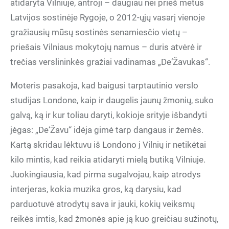
atidaryta Vilniuje, antroji – daugiau nei prieš metus
Latvijos sostinėje Rygoje, o 2012-ųjų vasarį vienoje
gražiausių mūsų sostinės senamiesčio vietų –
priešais Vilniaus mokytojų namus – duris atvėrė ir
trečias verslininkės gražiai vadinamas „De‘Žavukas“.
Moteris pasakoja, kad baigusi tarptautinio verslo
studijas Londone, kaip ir daugelis jaunų žmonių, suko
galvą, ką ir kur toliau daryti, kokioje srityje išbandyti
jėgas: „De‘Žavu“ idėja gimė tarp dangaus ir žemės.
Kartą skridau lėktuvu iš Londono į Vilnių ir netikėtai
kilo mintis, kad reikia atidaryti mielą butiką Vilniuje.
Juokingiausia, kad pirma sugalvojau, kaip atrodys
interjeras, kokia muzika gros, ką darysiu, kad
parduotuvė atrodytų sava ir jauki, kokių veiksmų
reikės imtis, kad žmonės apie ją kuo greičiau sužinotų,