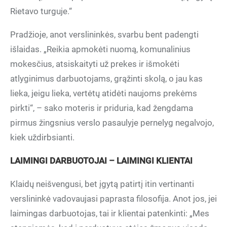
Rietavo turguje.“
Pradžioje, anot verslininkės, svarbu bent padengti
išlaidas. „Reikia apmokėti nuomą, komunalinius
mokesčius, atsiskaityti už prekes ir išmokėti
atlyginimus darbuotojams, grąžinti skolą, o jau kas
lieka, jeigu lieka, vertėtų atidėti naujoms prekėms
pirkti“, – sako moteris ir priduria, kad žengdama
pirmus žingsnius verslo pasaulyje pernelyg negalvojo,
kiek uždirbsianti.
LAIMINGI DARBUOTOJAI – LAIMINGI KLIENTAI
Klaidų neišvengusi, bet įgytą patirtį itin vertinanti
verslininkė vadovaujasi paprasta filosofija. Anot jos, jei
laimingas darbuotojas, tai ir klientai patenkinti: „Mes