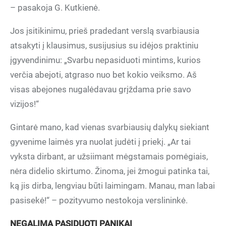
– pasakoja G. Kutkienė.
Jos įsitikinimu, prieš pradedant verslą svarbiausia
atsakyti į klausimus, susijusius su idėjos praktiniu
įgyvendinimu: „Svarbu nepasiduoti mintims, kurios
verčia abejoti, atgraso nuo bet kokio veiksmo. Aš
visas abejones nugalėdavau grįždama prie savo
vizijos!“
Gintarė mano, kad vienas svarbiausių dalykų siekiant
gyvenime laimės yra nuolat judėti į priekį. „Ar tai
vyksta dirbant, ar užsiimant mėgstamais pomėgiais,
nėra didelio skirtumo. Žinoma, jei žmogui patinka tai,
ką jis dirba, lengviau būti laimingam. Manau, man labai
pasisekė!“ – pozityvumo nestokoja verslininkė.
NEGALIMA PASIDUOTI PANIKAI