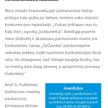
Nors vintažo krautuvėlių per pastaruosius metus
pridygo kaip grybų po lietaus, moteris sako stiprios
konkurencijos nejaučianti: „Viskas priklauso nuo to,
kaip žiūri į sąvoką „konkurentai“. Bendrąja prasme
visos drabužių ir aksesuarų parduotuvės mums yra
konkurentės, tačiau „De’Žavuke“ pardavinėjame
unikalias prekes, todėl nuožmios konkurencijos tikrai
nėra. Aš džiaugiuosi, kad Vilniuje daugėja butikų, nes
tai miestą daro daug žavesnį, o apsipirkimo procesą –
malonesnį.“
Anot G. Kutkienės,
butikai nuo masinių
parduotuvių
pirmiausia skiriasi