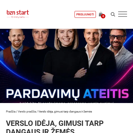
PRISIJUNGTI
0
Pradžia
/
Verslo pradžia
/
Verslo idėja, gimusi tarp dangaus ir žemės
VERSLO IDĖJA, GIMUSI TARP
DANGAUS IR ŽEMĖS