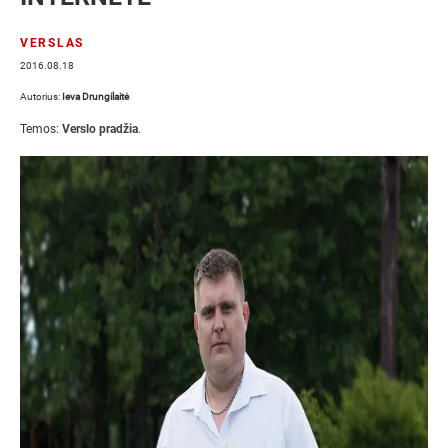
VERSLAS
2016.08.18
Autorius:
Ieva Drungilaitė
Temos:
Verslo pradžia
.