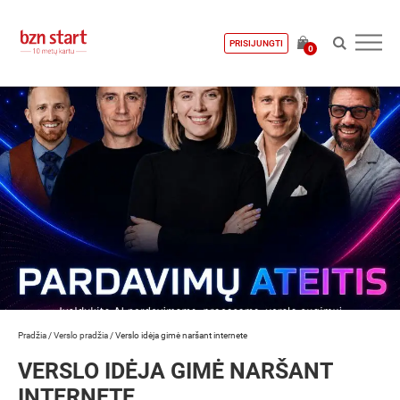
PRISIJUNGTI
0
Pradžia
/
Verslo pradžia
/
Verslo idėja gimė naršant internete
VERSLO IDĖJA GIMĖ NARŠANT
INTERNETE