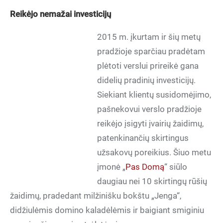
Reikėjo nemažai investicijų
2015 m. įkurtam ir šių metų
pradžioje sparčiau pradėtam
plėtoti verslui prireikė gana
didelių pradinių investicijų.
Siekiant klientų susidomėjimo,
pašnekovui verslo pradžioje
reikėjo įsigyti įvairių žaidimų,
patenkinančių skirtingus
užsakovų poreikius. Šiuo metu
įmonė „
Pas Domą
“ siūlo
daugiau nei 10 skirtingų rūšių
žaidimų, pradedant milžinišku bokštu „Jenga“,
didžiulėmis domino kaladėlėmis ir baigiant smiginiu