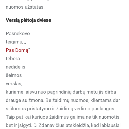
nuomos užstatas.
Verslą plėtoja dviese
Pašnekovo
teigimu, „
Pas Domą
“
tebėra
nedidelis
šeimos
verslas,
kuriame laisvu nuo pagrindinių darbų metu jis dirba
drauge su žmona. Be žaidimų nuomos, klientams dar
siūlomos pristatymo ir žaidimų vedimo paslaugos.
Taip pat kai kuriuos žaidimus galima ne tik nuomotis,
bet ir įsigyti. D. Zdanavičius atskleidžia, kad labiausiai