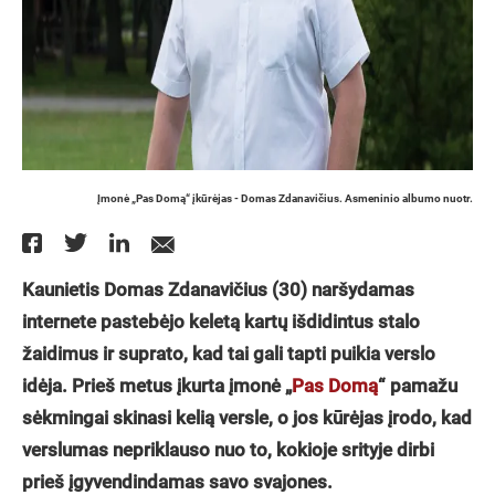
Įmonė „Pas Domą“ įkūrėjas - Domas Zdanavičius. Asmeninio albumo nuotr.
Kaunietis Domas Zdanavičius (30) naršydamas
internete pastebėjo keletą kartų išdidintus stalo
žaidimus ir suprato, kad tai gali tapti puikia verslo
idėja. Prieš metus įkurta įmonė „
Pas Domą
“ pamažu
sėkmingai skinasi kelią versle, o jos kūrėjas įrodo, kad
verslumas nepriklauso nuo to, kokioje srityje dirbi
prieš įgyvendindamas savo svajones.