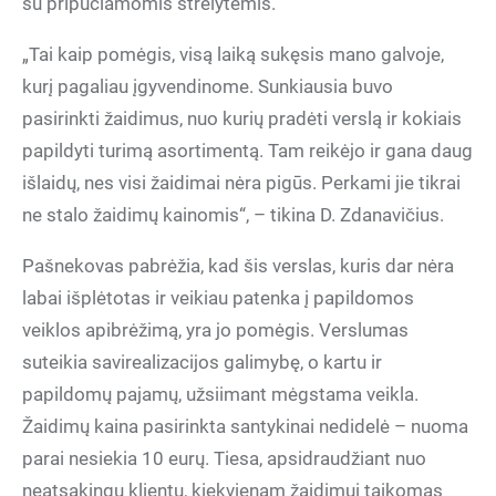
su pripučiamomis strėlytėmis.
„Tai kaip pomėgis, visą laiką sukęsis mano galvoje,
kurį pagaliau įgyvendinome. Sunkiausia buvo
pasirinkti žaidimus, nuo kurių pradėti verslą ir kokiais
papildyti turimą asortimentą. Tam reikėjo ir gana daug
išlaidų, nes visi žaidimai nėra pigūs. Perkami jie tikrai
ne stalo žaidimų kainomis“, – tikina D. Zdanavičius.
Pašnekovas pabrėžia, kad šis verslas, kuris dar nėra
labai išplėtotas ir veikiau patenka į papildomos
veiklos apibrėžimą, yra jo pomėgis. Verslumas
suteikia savirealizacijos galimybę, o kartu ir
papildomų pajamų, užsiimant mėgstama veikla.
Žaidimų kaina pasirinkta santykinai nedidelė – nuoma
parai nesiekia 10 eurų. Tiesa, apsidraudžiant nuo
neatsakingų klientų, kiekvienam žaidimui taikomas