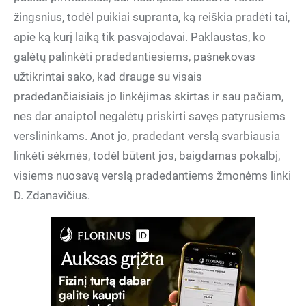
žingsnius, todėl puikiai supranta, ką reiškia pradėti tai,
apie ką kurį laiką tik pasvajodavai. Paklaustas, ko
galėtų palinkėti pradedantiesiems, pašnekovas
užtikrintai sako, kad drauge su visais
pradedančiaisiais jo linkėjimas skirtas ir sau pačiam,
nes dar anaiptol negalėtų priskirti savęs patyrusiems
verslininkams. Anot jo, pradedant verslą svarbiausia
linkėti sėkmės, todėl būtent jos, baigdamas pokalbį,
visiems nuosavą verslą pradedantiems žmonėms linki
D. Zdanavičius.