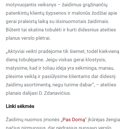
motyvuojantis veiksnys – žaidimus grąžinančių
patenkintų klientų šypsenos ir malonūs žodžiai apie
gerai praleistą laiką su išsinuomotais žaidimais.
Būtent tai skatina tobulėti ir kurti didesnius ateities
planus verslo plėtrai.
„Aktyviai veikti pradėjome tik šiemet, todėl kiekvieną
dieną tobulėjame. Jeigu viskas gerai klostysis,
matysime, kad ir toliau idėja yra sėkminga, manau,
plėsime veiklą ir pasiūlysime klientams dar didesnį
žaidimų asortimentą, negu turime dabar“, – ateities
planais dalijasi D. Zdanavičius.
Linki sėkmės
Žaidimų nuomos įmonės „
Pas Domą
“ įkūrėjas žengia
pačius pirmuosius, dar nedrąsius nuosavo verslo