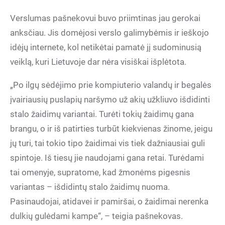
Verslumas pašnekovui buvo priimtinas jau gerokai
anksčiau. Jis domėjosi verslo galimybėmis ir ieškojo
idėjų internete, kol netikėtai pamatė jį sudominusią
veiklą, kuri Lietuvoje dar nėra visiškai išplėtota.
„Po ilgų sėdėjimo prie kompiuterio valandų ir begalės
įvairiausių puslapių naršymo už akių užkliuvo išdidinti
stalo žaidimų variantai. Turėti tokių žaidimų gana
brangu, o ir iš patirties turbūt kiekvienas žinome, jeigu
jų turi, tai tokio tipo žaidimai vis tiek dažniausiai guli
spintoje. Iš tiesų jie naudojami gana retai. Turėdami
tai omenyje, supratome, kad žmonėms pigesnis
variantas – išdidintų stalo žaidimų nuoma.
Pasinaudojai, atidavei ir pamiršai, o žaidimai nerenka
dulkių gulėdami kampe“, – teigia pašnekovas.