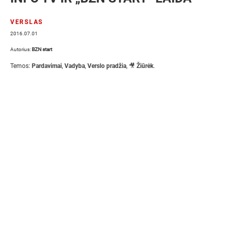
VERSLAS
2016.07.01
Autorius:
BZN start
Temos:
Pardavimai
,
Vadyba
,
Verslo pradžia
,
🎥 Žiūrėk
.