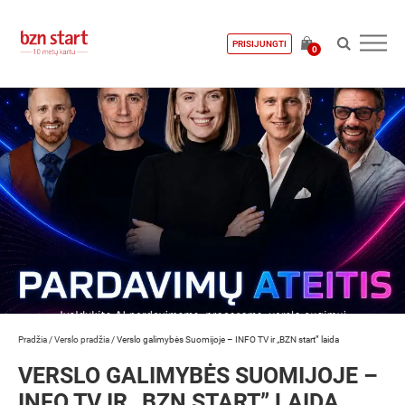
PRISIJUNGTI
0
Pradžia
/
Verslo pradžia
/
Verslo galimybės Suomijoje – INFO TV ir „BZN start” laida
VERSLO GALIMYBĖS SUOMIJOJE –
INFO TV IR „BZN START” LAIDA