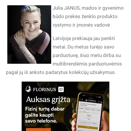
Julia JANUS, mados ir gyvenimo
būdo prekės ženklo produkto
vystymo ir įmonės vadovė
Latvijoje prekiauja jau penkti
metai. Du metus turėjo savo
parduotuvę, šiuo metu dirba su
multibrendėmis parduotuvėmis
pagal jų iš anksto padarytus kolekcijų užsakymus.