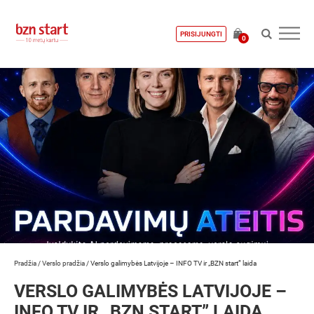
PRISIJUNGTI
0
Pradžia
/
Verslo pradžia
/
Verslo galimybės Latvijoje – INFO TV ir „BZN start” laida
VERSLO GALIMYBĖS LATVIJOJE –
INFO TV IR „BZN START” LAIDA