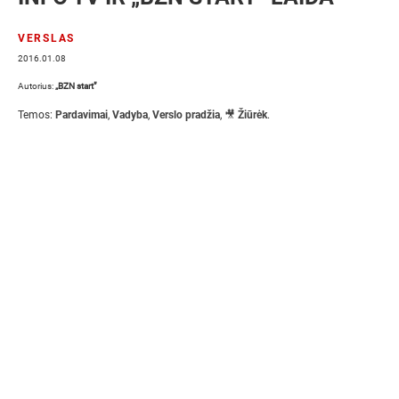
VERSLAS
2016.01.08
Autorius:
„BZN start”
Temos:
Pardavimai
,
Vadyba
,
Verslo pradžia
,
🎥 Žiūrėk
.