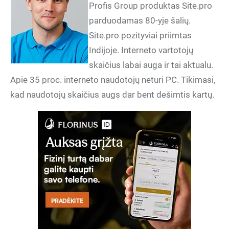
Profis Group produktas Site.pro
parduodamas 80-yje šalių.
Site.pro pozityviai priimtas
Indijoje. Interneto vartotojų
skaičius labai auga ir tai aktualu.
Apie 35 proc. interneto naudotojų neturi PC. Tikimasi,
kad naudotojų skaičius augs dar bent dešimtis kartų.