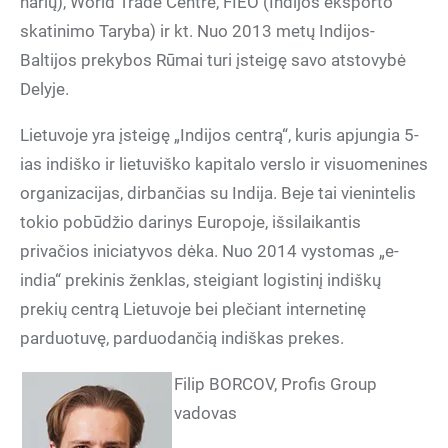
narių), World Trade Centre, FIEO (Indijos eksporto
skatinimo Taryba) ir kt. Nuo 2013 metų Indijos-
Baltijos prekybos Rūmai turi įsteigę savo atstovybė
Delyje.
Lietuvoje yra įsteigę „Indijos centrą“, kuris apjungia 5-
ias indiško ir lietuviško kapitalo verslo ir visuomenines
organizacijas, dirbančias su Indija. Beje tai vienintelis
tokio pobūdžio darinys Europoje, išsilaikantis
privačios iniciatyvos dėka. Nuo 2014 vystomas „e-
india“ prekinis ženklas, steigiant logistinį indiškų
prekių centrą Lietuvoje bei plečiant internetinę
parduotuvę, parduodančią indiškas prekes.
Filip BORCOV, Profis Group
vadovas