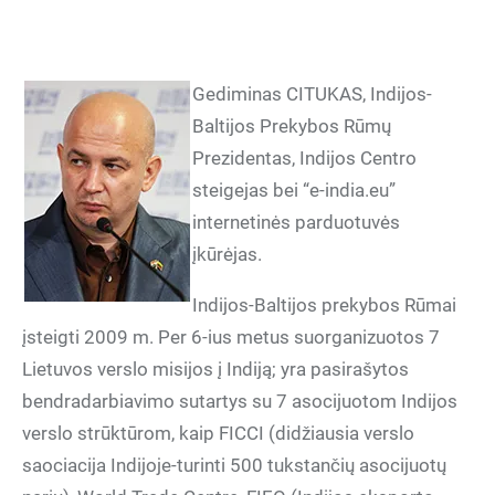
Gediminas CITUKAS, Indijos-
Baltijos Prekybos Rūmų
Prezidentas, Indijos Centro
steigejas bei “e-india.eu”
internetinės parduotuvės
įkūrėjas.
Indijos-Baltijos prekybos Rūmai
įsteigti 2009 m. Per 6-ius metus suorganizuotos 7
Lietuvos verslo misijos į Indiją; yra pasirašytos
bendradarbiavimo sutartys su 7 asocijuotom Indijos
verslo strūktūrom, kaip FICCI (didžiausia verslo
saociacija Indijoje-turinti 500 tukstančių asocijuotų