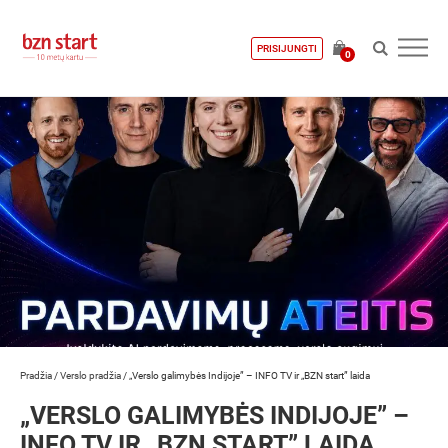
PRISIJUNGTI
0
Pradžia
/
Verslo pradžia
/
„Verslo galimybės Indijoje” – INFO TV ir „BZN start” laida
„VERSLO GALIMYBĖS INDIJOJE” –
INFO TV IR „BZN START” LAIDA