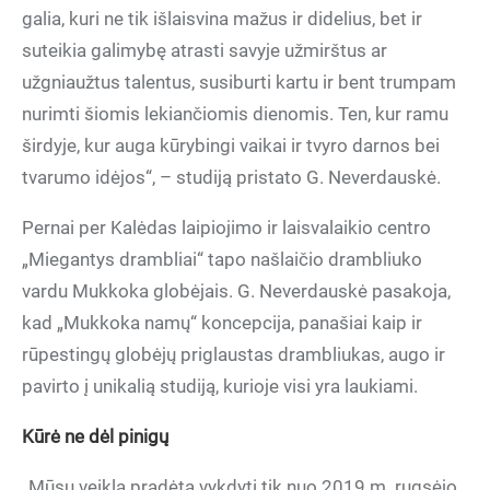
galia, kuri ne tik išlaisvina mažus ir didelius, bet ir
suteikia galimybę atrasti savyje užmirštus ar
užgniaužtus talentus, susiburti kartu ir bent trumpam
nurimti šiomis lekiančiomis dienomis. Ten, kur ramu
širdyje, kur auga kūrybingi vaikai ir tvyro darnos bei
tvarumo idėjos“, – studiją pristato G. Neverdauskė.
Pernai per Kalėdas laipiojimo ir laisvalaikio centro
„Miegantys drambliai“ tapo našlaičio drambliuko
vardu Mukkoka globėjais. G. Neverdauskė pasakoja,
kad „Mukkoka namų“ koncepcija, panašiai kaip ir
rūpestingų globėjų priglaustas drambliukas, augo ir
pavirto į unikalią studiją, kurioje visi yra laukiami.
Kūrė ne dėl pinigų
„Mūsų veikla pradėta vykdyti tik nuo 2019 m. rugsėjo