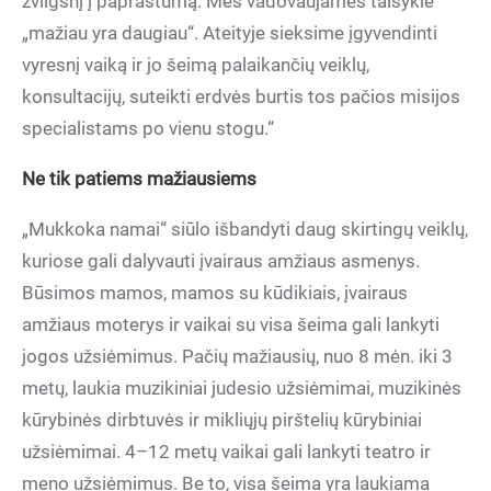
žvilgsnį į paprastumą. Mes vadovaujamės taisykle
„mažiau yra daugiau“. Ateityje sieksime įgyvendinti
vyresnį vaiką ir jo šeimą palaikančių veiklų,
konsultacijų, suteikti erdvės burtis tos pačios misijos
specialistams po vienu stogu.“
Ne tik patiems mažiausiems
„Mukkoka namai“ siūlo išbandyti daug skirtingų veiklų,
kuriose gali dalyvauti įvairaus amžiaus asmenys.
Būsimos mamos, mamos su kūdikiais, įvairaus
amžiaus moterys ir vaikai su visa šeima gali lankyti
jogos užsiėmimus. Pačių mažiausių, nuo 8 mėn. iki 3
metų, laukia muzikiniai judesio užsiėmimai, muzikinės
kūrybinės dirbtuvės ir mikliųjų pirštelių kūrybiniai
užsiėmimai. 4–12 metų vaikai gali lankyti teatro ir
meno užsiėmimus. Be to, visa šeima yra laukiama