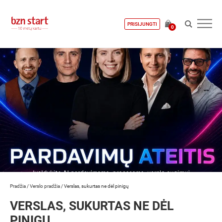
PRISIJUNGTI
0
Pradžia
/
Verslo pradžia
/
Verslas, sukurtas ne dėl pinigų
VERSLAS, SUKURTAS NE DĖL
PINIGŲ