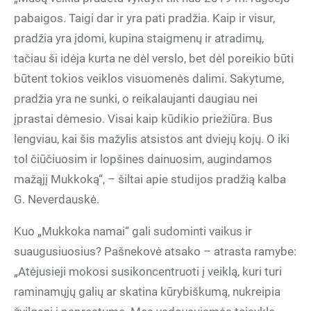
pabaigos. Taigi dar ir yra pati pradžia. Kaip ir visur,
pradžia yra įdomi, kupina staigmenų ir atradimų,
tačiau ši idėja kurta ne dėl verslo, bet dėl poreikio būti
būtent tokios veiklos visuomenės dalimi. Sakytume,
pradžia yra ne sunki, o reikalaujanti daugiau nei
įprastai dėmesio. Visai kaip kūdikio priežiūra. Bus
lengviau, kai šis mažylis atsistos ant dviejų kojų. O iki
tol čiūčiuosim ir lopšines dainuosim, augindamos
mažąjį Mukkoką“, – šiltai apie studijos pradžią kalba
G. Neverdauskė.
Kuo „Mukkoka namai“ gali sudominti vaikus ir
suaugusiuosius? Pašnekovė atsako – atrasta ramybe:
„Atėjusieji mokosi susikoncentruoti į veiklą, kuri turi
raminamųjų galių ar skatina kūrybiškumą, nukreipia