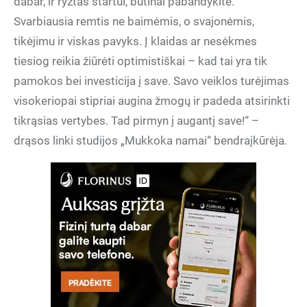
dabar, ir ryžtas startui, būtinai pabandykite.
Svarbiausia remtis ne baimėmis, o svajonėmis,
tikėjimu ir viskas pavyks. Į klaidas ar nesėkmes
tiesiog reikia žiūrėti optimistiškai – kad tai yra tik
pamokos bei investicija į save. Savo veiklos turėjimas
visokeriopai stipriai augina žmogų ir padeda atsirinkti
tikrąsias vertybes. Tad pirmyn į augantį save!“ –
drąsos linki studijos „Mukkoka namai“ bendraįkūrėja.