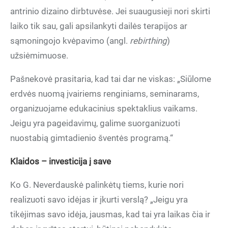
antrinio dizaino dirbtuvėse. Jei suaugusieji nori skirti
laiko tik sau, gali apsilankyti dailės terapijos ar
sąmoningojo kvėpavimo (angl.
rebirthing
)
užsiėmimuose.
Pašnekovė prasitaria, kad tai dar ne viskas: „Siūlome
erdvės nuomą įvairiems renginiams, seminarams,
organizuojame edukacinius spektaklius vaikams.
Jeigu yra pageidavimų, galime suorganizuoti
nuostabią gimtadienio šventės programą.“
Klaidos – investicija į save
Ko G. Neverdauskė palinkėtų tiems, kurie nori
realizuoti savo idėjas ir įkurti verslą? „Jeigu yra
tikėjimas savo idėja, jausmas, kad tai yra laikas čia ir