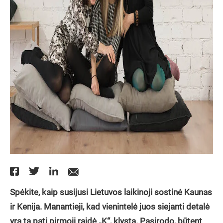
Spėkite, kaip susijusi Lietuvos laikinoji sostinė Kaunas
ir Kenija. Manantieji, kad vienintelė juos siejanti detalė
yra ta pati pirmoji raidė „K“, klysta. Pasirodo, būtent