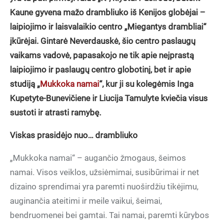
Kaune gyvena mažo drambliuko iš Kenijos globėjai –
laipiojimo ir laisvalaikio centro „Miegantys drambliai“
įkūrėjai. Gintarė Neverdauskė, šio centro paslaugų
vaikams vadovė, papasakojo ne tik apie neįprastą
laipiojimo ir paslaugų centro globotinį, bet ir apie
studiją „
Mukkoka namai
“, kur ji su kolegėmis Inga
Kupetyte-Bunevičiene ir Liucija Tamulyte kviečia visus
sustoti ir atrasti ramybę.
Viskas prasidėjo nuo… drambliuko
„Mukkoka namai“ – augančio žmogaus, šeimos
namai. Visos veiklos, užsiėmimai, susibūrimai ir net
dizaino sprendimai yra paremti nuoširdžiu tikėjimu,
auginančia ateitimi ir meile vaikui, šeimai,
bendruomenei bei gamtai. Tai namai, paremti kūrybos