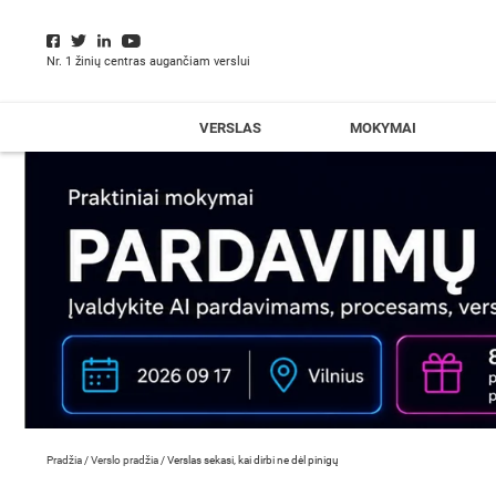
Nr. 1 žinių centras augančiam verslui
VERSLAS
MOKYMAI
Pradžia
/
Verslo pradžia
/
Verslas sekasi, kai dirbi ne dėl pinigų