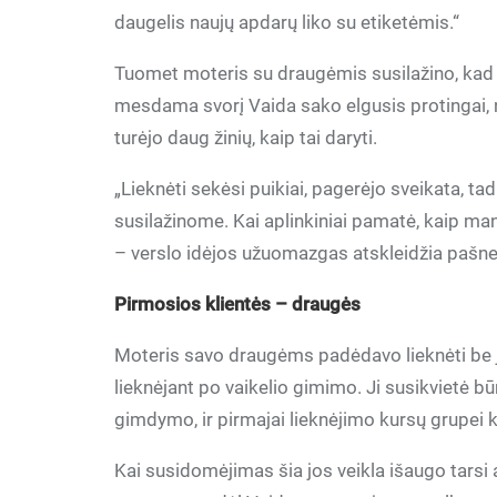
daugelis naujų apdarų liko su etiketėmis.“
Tuomet moteris su draugėmis susilažino, kad 
mesdama svorį Vaida sako elgusis protingai, 
turėjo daug žinių, kaip tai daryti.
„Lieknėti sekėsi puikiai, pagerėjo sveikata, t
susilažinome. Kai aplinkiniai pamatė, kaip ma
– verslo idėjos užuomazgas atskleidžia pašn
Pirmosios klientės – draugės
Moteris savo draugėms padėdavo lieknėti be jo
lieknėjant po vaikelio gimimo. Ji susikvietė b
gimdymo, ir pirmajai lieknėjimo kursų grupei ko
Kai susidomėjimas šia jos veikla išaugo tarsi an