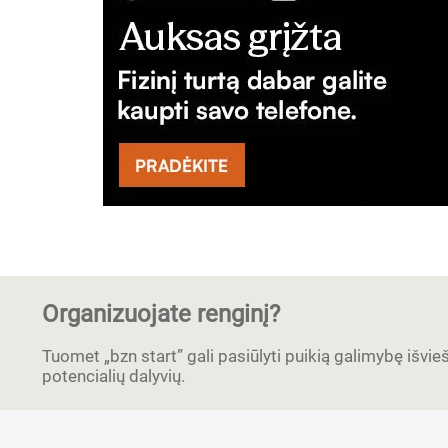
Organizuojate renginį?
Tuomet „bzn start” gali pasiūlyti puikią galimybę išvieši
potencialių dalyvių.