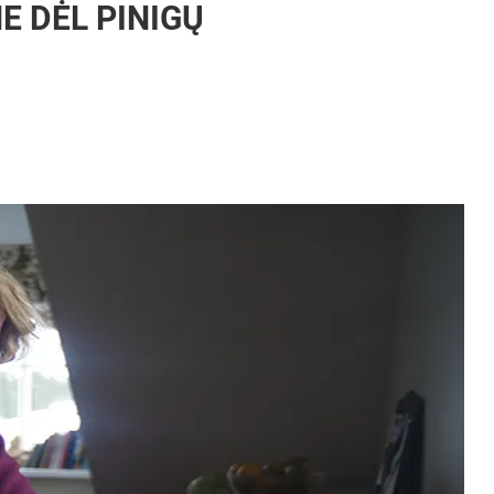
NE DĖL PINIGŲ