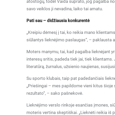
atostogų, todėl Vaida suprato, jog pagalba nori
savo veiklos ji nevadina, laiko tai amatu.
Pati sau – didžiausia konkurentė
„Kreipiu dėmesį į tai, ko reikia mano klientams, 
siūlantys lieknėjimo paslaugas“, – paklausta a
Moters manymu, tai, kad pagalba lieknėjant yra
interesų sritis, padeda tiek jai, tiek klientams. 
literatūrą, žurnalus, užsienio naujienas, susij
Su sporto klubais, taip pat padedančiais liekn
„Priešingai – mes papildome vieni kitus šioje
rezultato“, – sako pašnekovė.
Lieknėjimo verslo rinkoje esančias įmones, siū
moteris vertina skeptiškai. „Lieknėti reikia iš 