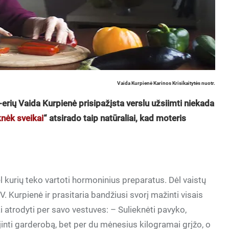
Vaida Kurpienė Karinos Krisikaitytės nuotr.
5-erių Vaida Kurpienė prisipažįsta verslu užsiimti niekada
knėk sveikai
“ atsirado taip natūraliai, kad moteris
 kurių teko vartoti hormoninius preparatus. Dėl vaistų
 Kurpienė ir prasitaria bandžiusi svorį mažinti visais
i atrodyti per savo vestuves: – Sulieknėti pavyko,
jinti garderobą, bet per du mėnesius kilogramai grįžo, o