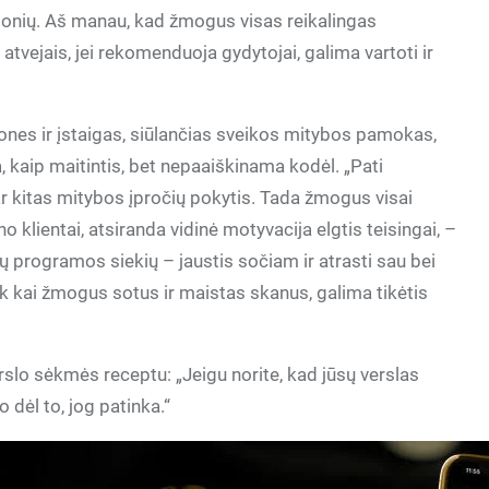
emonių. Aš manau, kad žmogus visas reikalingas
 atvejais, jei rekomenduoja gydytojai, galima vartoti ir
ones ir įstaigas, siūlančias sveikos mitybos pamokas,
a, kaip maitintis, bet nepaaiškinama kodėl. „Pati
ar kitas mitybos įpročių pokytis. Tada žmogus visai
o klientai, atsiranda vidinė motyvacija elgtis teisingai, –
jų programos siekių – jaustis sočiam ir atrasti sau bei
ik kai žmogus sotus ir maistas skanus, galima tikėtis
rslo sėkmės receptu: „Jeigu norite, kad jūsų verslas
o dėl to, jog patinka.“