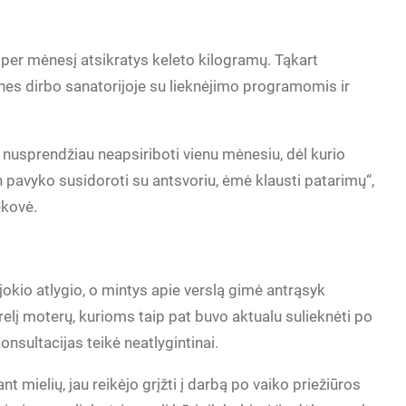
per mėnesį atsikratys keleto kilogramų. Tąkart
nes dirbo sanatorijoje su lieknėjimo programomis ir
ad nusprendžiau neapsiriboti vienu mėnesiu, dėl kurio
n pavyko susidoroti su antsvoriu, ėmė klausti patarimų“,
ekovė.
kio atlygio, o mintys apie verslą gimė antrąsyk
ūrelį moterų, kurioms taip pat buvo aktualu sulieknėti po
nsultacijas teikė neatlygintinai.
t mielių, jau reikėjo grįžti į darbą po vaiko priežiūros