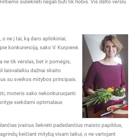
ntiems sulieknėti negali būti tik hobis. Vis dėlto verslu
o ne į tai, ką daro aplinkiniai,
pie konkurenciją, sako V. Kurpienė.
 ne tik verslas, bet ir pomėgis,
Ji laisvalaikiu dažnai skaito
usius su sveikos mitybos principais.
ėti, moteris sako nekonkuruojanti.
 srityje siekdami optimalaus
lančias įvairius lieknėti padedančius maisto papildus,
pagrindų keičiant mitybą visam laikui, o ne vartojant