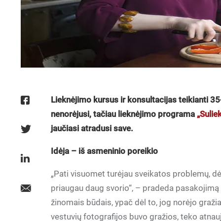
Lieknėjimo kursus ir konsultacijas teikianti 3
nenorėjusi, tačiau lieknėjimo programa
„Sulie
jaučiasi atradusi save.
Idėja – iš asmeninio poreikio
„Pati visuomet turėjau sveikatos problemų, dėl
priaugau daug svorio“, – pradeda pasakojimą V.
žinomais būdais, ypač dėl to, jog norėjo gražia
vestuvių fotografijos buvo gražios, teko atnau