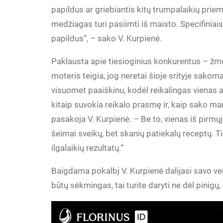
papildus ar griebiantis kitų trumpalaikių pri
medžiagas turi pasiimti iš maisto. Specifiniais
papildus“, – sako V. Kurpienė.
Paklausta apie tiesioginius konkurentus – žm
moteris teigia, jog neretai šioje srityje sakom
visuomet paaiškinu, kodėl reikalingas vienas 
kitaip suvokia reikalo prasmę ir, kaip sako man
pasakoja V. Kurpienė. – Be to, vienas iš pirmų
šeimai sveikų, bet skanių patiekalų receptų. T
ilgalaikių rezultatų.“
Baigdama pokalbį V. Kurpienė dalijasi savo ve
būtų sėkmingas, tai turite daryti ne dėl pinigų, 