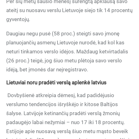
Per šių metų sausio mėnesį surengtą apklausą savo
ateitį su nuosavu verslu Lietuvoje siejo tik 14 procentų
gyventojų.
Daugiau negu pusė (58 proc.) steigti savo įmonę
planuojančių asmenų Lietuvoje nurodė, kad kol kas
neturi tinkamos verslo idėjos. Maždaug ketvirtadalis
(26 proc.) teigė, jog šiuo metu plėtoja savo verslo
idėją, bet įmonės dar neįregistravo.
Lietuviai noru pradėti verslą aplenkė latvius
Dovbyšienė atkreipia dėmesį, kad padidėjusio
verslumo tendencijos išryškėjo ir kitose Baltijos
šalyse. Latvijoje ketinančių pradėti verslą žmonių
padaugėjo labai nežymiai – nuo 17 iki 18 procentų.
Estijoje apie nuosavą verslą šiuo metu mąsto beveik