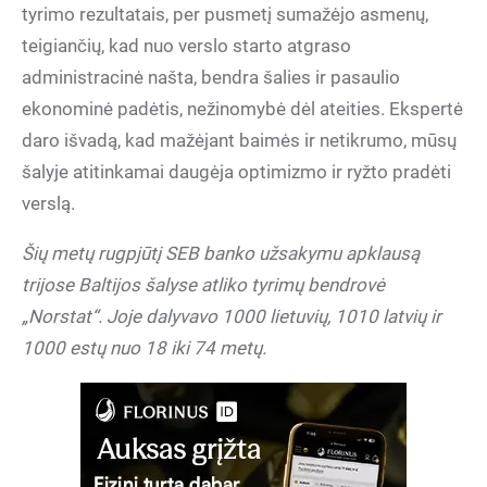
tyrimo rezultatais, per pusmetį sumažėjo asmenų,
teigiančių, kad nuo verslo starto atgraso
administracinė našta, bendra šalies ir pasaulio
ekonominė padėtis, nežinomybė dėl ateities. Ekspertė
daro išvadą, kad mažėjant baimės ir netikrumo, mūsų
šalyje atitinkamai daugėja optimizmo ir ryžto pradėti
verslą.
Šių metų rugpjūtį SEB banko užsakymu apklausą
trijose Baltijos šalyse atliko tyrimų bendrovė
„Norstat“. Joje dalyvavo 1000 lietuvių, 1010 latvių ir
1000 estų nuo 18 iki 74 metų.