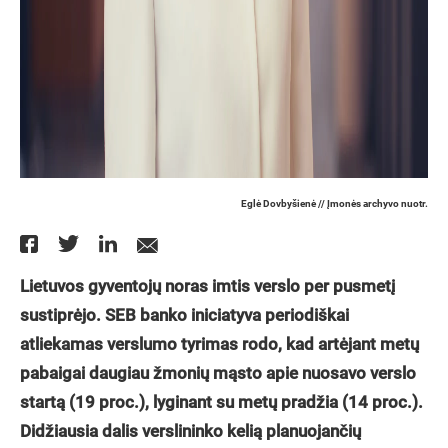
Eglė Dovbyšienė // Įmonės archyvo nuotr.
Lietuvos gyventojų noras imtis verslo per pusmetį
sustiprėjo. SEB banko iniciatyva periodiškai
atliekamas verslumo tyrimas rodo, kad artėjant metų
pabaigai daugiau žmonių mąsto apie nuosavo verslo
startą (19 proc.), lyginant su metų pradžia (14 proc.).
Didžiausia dalis verslininko kelią planuojančių