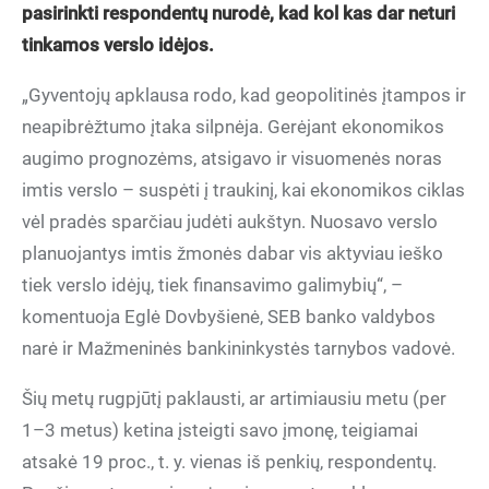
pasirinkti respondentų nurodė, kad kol kas dar neturi
tinkamos verslo idėjos.
„Gyventojų apklausa rodo, kad geopolitinės įtampos ir
neapibrėžtumo įtaka silpnėja. Gerėjant ekonomikos
augimo prognozėms, atsigavo ir visuomenės noras
imtis verslo – suspėti į traukinį, kai ekonomikos ciklas
vėl pradės sparčiau judėti aukštyn. Nuosavo verslo
planuojantys imtis žmonės dabar vis aktyviau ieško
tiek verslo idėjų, tiek finansavimo galimybių“, –
komentuoja Eglė Dovbyšienė, SEB banko valdybos
narė ir Mažmeninės bankininkystės tarnybos vadovė.
Šių metų rugpjūtį paklausti, ar artimiausiu metu (per
1–3 metus) ketina įsteigti savo įmonę, teigiamai
atsakė 19 proc., t. y. vienas iš penkių, respondentų.