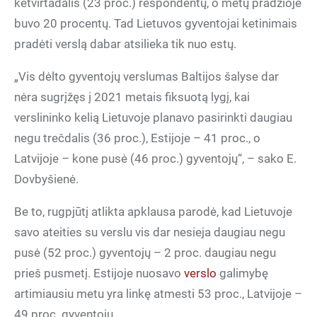
ketvirtadalis (23 proc.) respondentų, o metų pradžioje
buvo 20 procentų. Tad Lietuvos gyventojai ketinimais
pradėti verslą dabar atsilieka tik nuo estų.
„Vis dėlto gyventojų verslumas Baltijos šalyse dar
nėra sugrįžęs į 2021 metais fiksuotą lygį, kai
verslininko kelią Lietuvoje planavo pasirinkti daugiau
negu trečdalis (36 proc.), Estijoje – 41 proc., o
Latvijoje – kone pusė (46 proc.) gyventojų“, – sako E.
Dovbyšienė.
Be to, rugpjūtį atlikta apklausa parodė, kad Lietuvoje
savo ateities su verslu vis dar nesieja daugiau negu
pusė (52 proc.) gyventojų – 2 proc. daugiau negu
prieš pusmetį. Estijoje nuosavo
verslo
galimybę
artimiausiu metu yra linkę atmesti 53 proc., Latvijoje –
49 proc. gyventojų.