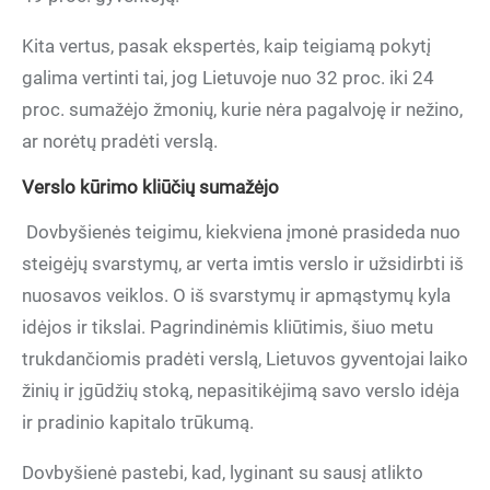
Kita vertus, pasak ekspertės, kaip teigiamą pokytį
galima vertinti tai, jog Lietuvoje nuo 32 proc. iki 24
proc. sumažėjo žmonių, kurie nėra pagalvoję ir nežino,
ar norėtų pradėti verslą.
Verslo kūrimo kliūčių sumažėjo
Dovbyšienės teigimu, kiekviena įmonė prasideda nuo
steigėjų svarstymų, ar verta imtis verslo ir užsidirbti iš
nuosavos veiklos. O iš svarstymų ir apmąstymų kyla
idėjos ir tikslai. Pagrindinėmis kliūtimis, šiuo metu
trukdančiomis pradėti verslą, Lietuvos gyventojai laiko
žinių ir įgūdžių stoką, nepasitikėjimą savo verslo idėja
ir pradinio kapitalo trūkumą.
Dovbyšienė pastebi, kad, lyginant su sausį atlikto