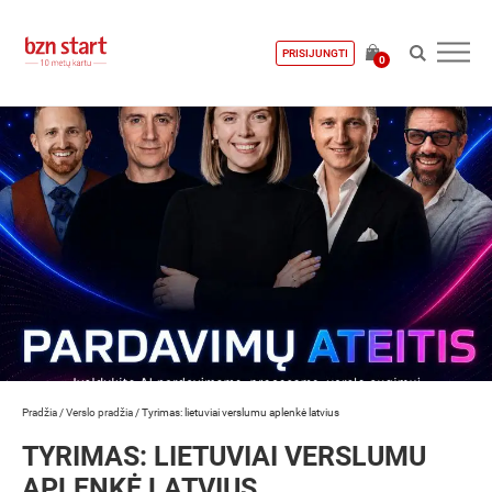
PRISIJUNGTI
0
Pradžia
/
Verslo pradžia
/
Tyrimas: lietuviai verslumu aplenkė latvius
TYRIMAS: LIETUVIAI VERSLUMU
APLENKĖ LATVIUS