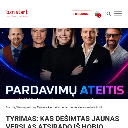
PRISIJUNGTI
0
Pradžia
/
Verslo pradžia
/
Tyrimas: kas dešimtas jaunas verslas atsirado iš hobio
TYRIMAS: KAS DEŠIMTAS JAUNAS
VERSLAS ATSIRADO IŠ HOBIO