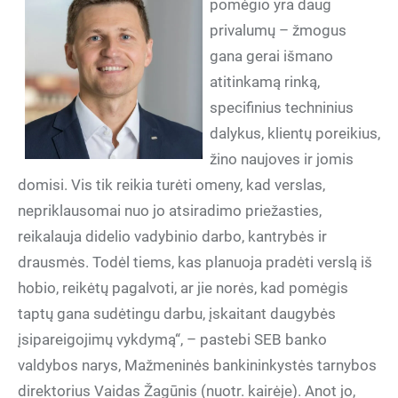
pomėgio yra daug
privalumų – žmogus
gana gerai išmano
atitinkamą rinką,
specifinius techninius
dalykus, klientų poreikius,
žino naujoves ir jomis
domisi. Vis tik reikia turėti omeny, kad verslas,
nepriklausomai nuo jo atsiradimo priežasties,
reikalauja didelio vadybinio darbo, kantrybės ir
drausmės. Todėl tiems, kas planuoja pradėti verslą iš
hobio, reikėtų pagalvoti, ar jie norės, kad pomėgis
taptų gana sudėtingu darbu, įskaitant daugybės
įsipareigojimų vykdymą“, – pastebi SEB banko
valdybos narys, Mažmeninės bankininkystės tarnybos
direktorius Vaidas Žagūnis (nuotr. kairėje). Anot jo,