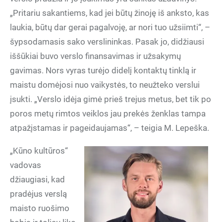
„Pritariu sakantiems, kad jei būtų žinoję iš anksto, kas
laukia, būtų dar gerai pagalvoję, ar nori tuo užsiimti“, –
šypsodamasis sako verslininkas. Pasak jo, didžiausi
iššūkiai buvo verslo finansavimas ir užsakymų
gavimas. Nors vyras turėjo didelį kontaktų tinklą ir
maistu domėjosi nuo vaikystės, to neužteko verslui
įsukti. „Verslo idėja gimė prieš trejus metus, bet tik po
poros metų rimtos veiklos jau prekės ženklas tampa
atpažįstamas ir pageidaujamas“, – teigia M. Lepeška.
„Kūno kultūros“
vadovas
džiaugiasi, kad
pradėjus verslą
maisto ruošimo