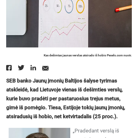
Kas dešimtas jaunas verslas atsirado iš hobio Pexels.com nuotr.
SEB banko J
aun
ų į
moni
ų
Baltijos
š
alyse tyrimas
atskleid
ė, kad Lietuvoje vienas iš deš
imties versl
ų,
kurie buvo pradė
ti per pastaruosius trejus metus,
gim
ė iš pomėgio. Tiesa, Estijoje tokių jaunų į
moni
ų,
atsiradusių iš hobio, net ketvirtadalis (25 proc.).
„Pradedant verslą iš