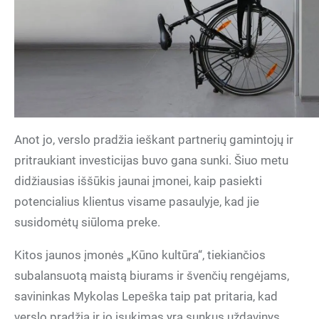
Anot jo, verslo pradžia ieškant partnerių gamintojų ir
pritraukiant investicijas buvo gana sunki. Šiuo metu
didžiausias iššūkis jaunai įmonei, kaip pasiekti
potencialius klientus visame pasaulyje, kad jie
susidomėtų siūloma preke.
Kitos jaunos įmonės „Kūno kultūra“, tiekiančios
subalansuotą maistą biurams ir švenčių rengėjams,
savininkas Mykolas Lepeška taip pat pritaria, kad
verslo pradžia ir jo įsukimas yra sunkus uždavinys.