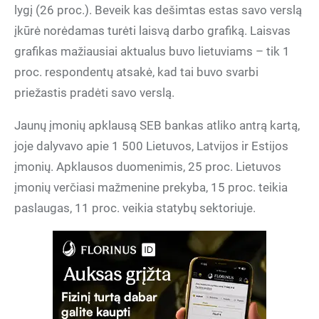
lygį (26 proc.). Beveik kas dešimtas estas savo verslą
įkūrė norėdamas turėti laisvą darbo grafiką. Laisvas
grafikas mažiausiai aktualus buvo lietuviams – tik 1
proc. respondentų atsakė, kad tai buvo svarbi
priežastis pradėti savo verslą.
Jaunų įmonių apklausą SEB bankas atliko antrą kartą,
joje dalyvavo apie 1 500 Lietuvos, Latvijos ir Estijos
įmonių. Apklausos duomenimis, 25 proc. Lietuvos
įmonių verčiasi mažmenine prekyba, 15 proc. teikia
paslaugas, 11 proc. veikia statybų sektoriuje.