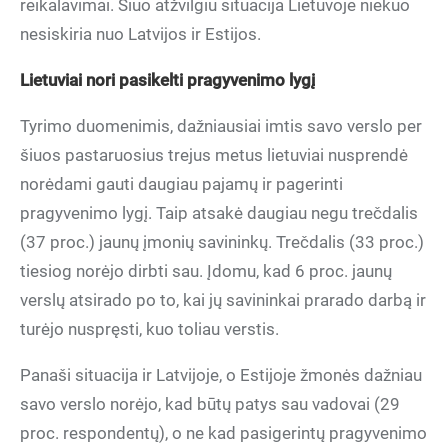
reikalavimai. Šiuo atžvilgiu situacija Lietuvoje niekuo
nesiskiria nuo Latvijos ir Estijos.
Lietuviai nori pasikelti pragyvenimo lygį
Tyrimo duomenimis, dažniausiai imtis savo verslo per
šiuos pastaruosius trejus metus lietuviai nusprendė
norėdami gauti daugiau pajamų ir pagerinti
pragyvenimo lygį. Taip atsakė daugiau negu trečdalis
(37 proc.) jaunų įmonių savininkų. Trečdalis (33 proc.)
tiesiog norėjo dirbti sau. Įdomu, kad 6 proc. jaunų
verslų atsirado po to, kai jų savininkai prarado darbą ir
turėjo nuspręsti, kuo toliau verstis.
Panaši situacija ir Latvijoje, o Estijoje žmonės dažniau
savo verslo norėjo, kad būtų patys sau vadovai (29
proc. respondentų), o ne kad pasigerintų pragyvenimo