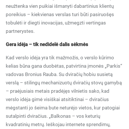
neužtenka vien puikiai išmanyti dabartinius klientų
poreikius – kiekvienas verslas turi būti pasiruošęs
tobulėti ir diegti inovacijas, užmegzti vertingas
partnerystes.
Gera id
ėja – tik nedidelė dalis sėkmės
Kad verslo idėja yra tik mažmožis, o verslo kūrimo
kelias būna gana duobėtas, patvirtina įmonės „Parkis“
vadovas Bronius Rauba. Su dviračių hobiu susietą
verslą – stilingų mechanizuotų dviračių stovų gamybą
– praėjusiais metais pradėjęs vilnietis sako, kad
verslo idėja gimė visiškai atsitiktinai – dviračius
mėgstanti jo šeima bute neturėjo vietos, kur patogiai
sutalpinti dviračius. „Balkonas – vos keturių
kvadratinių metrų. Ieškojau internete sprendimų,