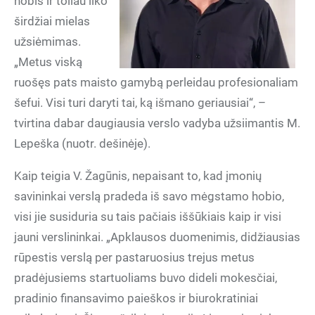
hobis ir toliau liko
širdžiai mielas
užsiėmimas.
„Metus viską
ruošęs pats maisto gamybą perleidau profesionaliam
šefui. Visi turi daryti tai, ką išmano geriausiai“, –
tvirtina dabar daugiausia verslo vadyba užsiimantis M.
Lepeška (nuotr. dešinėje).
Kaip teigia V. Žagūnis, nepaisant to, kad įmonių
savininkai verslą pradeda iš savo mėgstamo hobio,
visi jie susiduria su tais pačiais iššūkiais kaip ir visi
jauni verslininkai. „Apklausos duomenimis, didžiausias
rūpestis verslą per pastaruosius trejus metus
pradėjusiems startuoliams buvo dideli mokesčiai,
pradinio finansavimo paieškos ir biurokratiniai