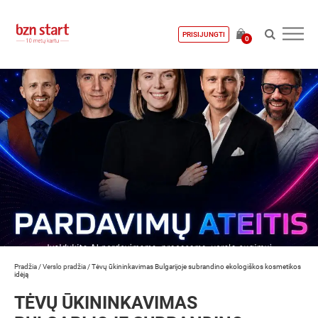
PRISIJUNGTI
0
Pradžia
/
Verslo pradžia
/
Tėvų ūkininkavimas Bulgarijoje subrandino ekologiškos kosmetikos
idėją
TĖVŲ ŪKININKAVIMAS