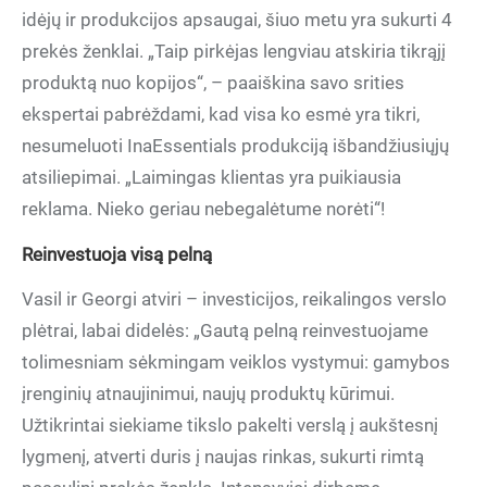
idėjų ir produkcijos apsaugai, šiuo metu yra sukurti 4
prekės ženklai. „Taip pirkėjas lengviau atskiria tikrąjį
produktą nuo kopijos“, – paaiškina savo srities
ekspertai pabrėždami, kad visa ko esmė yra tikri,
nesumeluoti InaEssentials produkciją išbandžiusiųjų
atsiliepimai. „Laimingas klientas yra puikiausia
reklama. Nieko geriau nebegalėtume norėti“!
Reinvestuoja visą pelną
Vasil ir Georgi atviri – investicijos, reikalingos verslo
plėtrai, labai didelės: „Gautą pelną reinvestuojame
tolimesniam sėkmingam veiklos vystymui: gamybos
įrenginių atnaujinimui, naujų produktų kūrimui.
Užtikrintai siekiame tikslo pakelti verslą į aukštesnį
lygmenį, atverti duris į naujas rinkas, sukurti rimtą