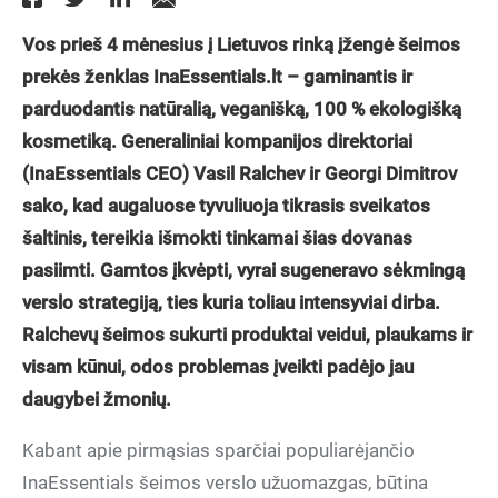
Vos prieš 4 mėnesius į Lietuvos rinką įžengė šeimos
prekės ženklas InaEssentials.lt – gaminantis ir
parduodantis natūralią, veganišką, 100 % ekologišką
kosmetiką. Generaliniai kompanijos direktoriai
(InaEssentials CEO) Vasil Ralchev ir Georgi Dimitrov
sako, kad augaluose tyvuliuoja tikrasis sveikatos
šaltinis, tereikia išmokti tinkamai šias dovanas
pasiimti. Gamtos įkvėpti, vyrai sugeneravo sėkmingą
verslo strategiją, ties kuria toliau intensyviai dirba.
Ralchevų šeimos sukurti produktai veidui, plaukams ir
visam kūnui, odos problemas įveikti padėjo jau
daugybei žmonių.
Kabant apie pirmąsias sparčiai populiarėjančio
InaEssentials šeimos verslo užuomazgas, būtina