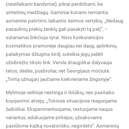
(neatliekami bandymai), pilnai perdirbami, be
sintetinių medžiagų. Gaminiai kuriami remiantis
asmenine patirtimi, laikantis šeimos vertybių. „Nedaug
pasaulinių prekių ženklų gali pasakyti tą patį“, –
sutariamai linkčioja vyrai. Nors konkurencijos
kosmetikos pramonėje daugiau nei daug, aplinkinių
palaikymas džiugina širdį, suteikia jėgų judėti
užsibrėžto tikslo link. Versle draugiškai dalyvauja
tetos, dėdės, pusbroliai, net Georgijaus močiutė.
„Tvirtą užnugarį jaučiame kiekviename žingsnyje“.
Mylimoje veikloje nestinga ir iššūkių, nes pasitaiko
kopijavimo atvejų: „Tokiose situacijose reaguojame
žaibiškai. Eksperimentuojame, testuojame naujus
variantus, edukuojame pirkėjus, užsakovams
pasiūlome kažką novatoriško, negirdėto“. Asmeninių