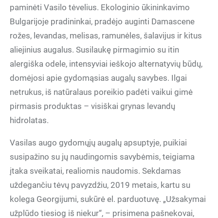
paminėti Vasilo tėvelius. Ekologinio ūkininkavimo
Bulgarijoje pradininkai, pradėjo auginti Damascene
rožes, levandas, melisas, ramunėles, šalavijus ir kitus
aliejinius augalus. Susilaukę pirmagimio su itin
alergiška odele, intensyviai ieškojo alternatyvių būdų,
domėjosi apie gydomąsias augalų savybes. Ilgai
netrukus, iš natūralaus poreikio padėti vaikui gimė
pirmasis produktas – visiškai grynas levandų
hidrolatas.
Vasilas augo gydomųjų augalų apsuptyje, puikiai
susipažino su jų naudingomis savybėmis, teigiama
įtaka sveikatai, realiomis naudomis. Sekdamas
uždegančiu tėvų pavyzdžiu, 2019 metais, kartu su
kolega Georgijumi, sukūrė el. parduotuvę. „Užsakymai
užplūdo tiesiog iš niekur“, – prisimena pašnekovai,