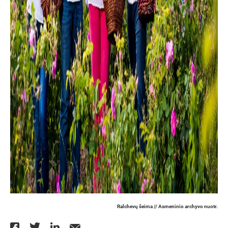
Ralchevų šeima // Asmeninio archyvo nuotr.