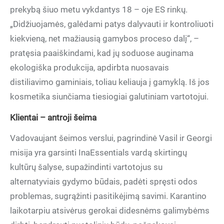
prekybą šiuo metu vykdantys 18 – oje ES rinkų.
„Didžiuojamės, galėdami patys dalyvauti ir kontroliuoti
kiekvieną, net mažiausią gamybos proceso dalį“, –
pratęsia paaiškindami, kad jų soduose auginama
ekologiška produkcija, apdirbta nuosavais
distiliavimo gaminiais, toliau keliauja į gamyklą. Iš jos
kosmetika siunčiama tiesiogiai galutiniam vartotojui.
Klientai – antroji šeima
Vadovaujant šeimos verslui, pagrindinė Vasil ir Georgi
misija yra garsinti InaEssentials vardą skirtingų
kultūrų šalyse, supažindinti vartotojus su
alternatyviais gydymo būdais, padėti spręsti odos
problemas, sugrąžinti pasitikėjimą savimi. Karantino
laikotarpiu atsivėrus gerokai didesnėms galimybėms