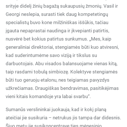
srityje didelį žinių bagažą sukaupusių žmonių. Vasil ir
Georgi neslepia, surasti tiek daug kompetetingų
specialistų buvo kone milžiniškas iššūkis, tačiau
įgauta nepaprastai naudinga ir įkvepianti patirtis,
nusvėrė bet kokius patirtus sunkumus. „Mes, kaip
generaliniai direktoriai, stengiamės būti kuo atviresni,
kad suderintumėme savo viziją ir tikslus su
darbuotojais. Abu visados balansuojame vienas kitą,
taip rasdami tobulą simbiozę. Kolektyve stengiamės
būti tuo geruoju etalonu, nes teigiamas pavyzdys
užkrečiamas. Draugiškas bendravimas, pasitikėjimas
vieni kitais komandoje yra labai svarbu“.
Sumanūs verslininkai juokauja, kad ir kokį planą
ateičiai jie susikuria – netrukus jis tampa dar didesnis.
Šiuo metu jie susikoncentravę ties mėnesinio