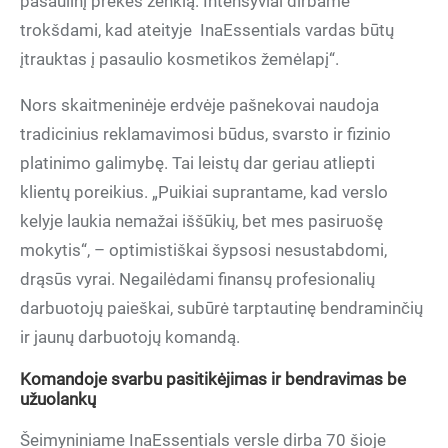
pasaulinį prekės ženklą. Intensyviai dirbame
trokšdami, kad ateityje
InaEssentials vardas būtų
įtrauktas į pasaulio kosmetikos žemėlapį“.
Nors skaitmeninėje erdvėje pašnekovai naudoja
tradicinius reklamavimosi būdus, svarsto ir fizinio
platinimo galimybę. Tai leistų dar geriau atliepti
klientų poreikius. „Puikiai suprantame, kad verslo
kelyje laukia nemažai iššūkių, bet mes pasiruošę
mokytis“, – optimistiškai šypsosi nesustabdomi,
drąsūs vyrai. Negailėdami finansų profesionalių
darbuotojų paieškai, subūrė tarptautinę bendraminčių
ir jaunų darbuotojų komandą.
Komandoje svarbu pasitikėjimas ir bendravimas be
užuolankų
Šeimyniniame InaEssentials versle dirba 70 šioje