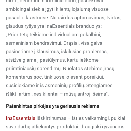
dirbti, bendrauti nuotoliniu būdu, pašnekovai
ambicingai siekia įgyti klientų lojalumą visuose
pasaulio kraštuose. Nuoširdus aptarnavimas, tvirtas,
glaudus ryšys yra InaEssentials branduolys:
„Prioritetą teikiame individualiam pokalbiui,
asmeniniam bendravimui. Drąsiai, visa galva
pasineriame į klausimus, iškilusias problemas,
atsižvelgiame į pasiūlymus, kartu ieškome
priimtiniausių sprendimų. Nuolatos stebime įrašų
komentarus soc. tinkluose, o esant poreikiui,
susisiekiame ir iš asmeninių profilių. Stengiamės
išlikti artimi, nes klientai – mūsų antroji šeima“.
Patenkintas pirkėjas yra geriausia reklama
InaEssentials
išskirtinumas – išties veiksmingi, puikiai
savo darbą atliekantys produktai: draugiški gyvūnams