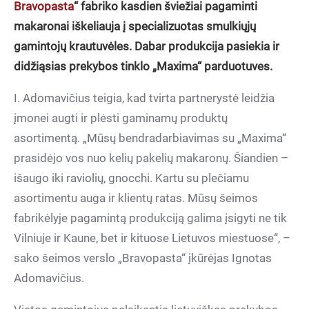
Bravopasta
“ fabriko kasdien šviežiai
pagaminti
makaronai iškeliauja į specializuotas smulkiųjų
gamintojų krautuvėles. Dabar produkcija pasiekia ir
didžiąsias prekybos tinklo „Maxima“ parduotuves.
I. Adomavičius teigia, kad tvirta partnerystė leidžia
įmonei augti ir plėsti gaminamų produktų
asortimentą. „Mūsų bendradarbiavimas su „Maxima“
prasidėjo vos nuo kelių pakelių makaronų. Šiandien –
išaugo iki raviolių, gnocchi. Kartu su plečiamu
asortimentu auga ir klientų ratas. Mūsų šeimos
fabrikėlyje pagamintą produkciją galima įsigyti ne tik
Vilniuje ir Kaune, bet ir kituose Lietuvos miestuose“, –
sako šeimos verslo „Bravopasta“ įkūrėjas Ignotas
Adomavičius.