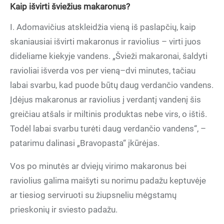
Kaip išvirti šviežius makaronus?
I. Adomavičius atskleidžia vieną iš paslapčių, kaip
skaniausiai išvirti makaronus ir raviolius – virti juos
dideliame kiekyje vandens. „Švieži makaronai, šaldyti
ravioliai išverda vos per vieną–dvi minutes, tačiau
labai svarbu, kad puode būtų daug verdančio vandens.
Įdėjus makaronus ar raviolius į verdantį vandenį šis
greičiau atšals ir miltinis produktas nebe virs, o ištiš.
Todėl labai svarbu turėti daug verdančio vandens“, –
patarimu dalinasi „Bravopasta“ įkūrėjas.
Vos po minutės ar dviejų virimo makaronus bei
raviolius galima maišyti su norimu padažu keptuvėje
ar tiesiog serviruoti su žiupsneliu mėgstamų
prieskonių ir sviesto padažu.