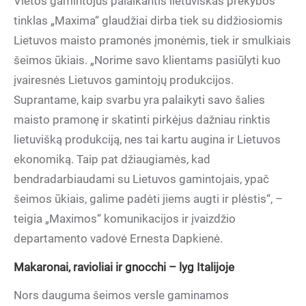
Vietos gamintojus palaikantis lietuviškas prekybos
tinklas „Maxima“ glaudžiai dirba tiek su didžiosiomis
Lietuvos maisto pramonės įmonėmis, tiek ir smulkiais
šeimos ūkiais. „Norime savo klientams pasiūlyti kuo
įvairesnės Lietuvos gamintojų produkcijos.
Suprantame, kaip svarbu yra palaikyti savo šalies
maisto pramonę ir skatinti pirkėjus dažniau rinktis
lietuvišką produkciją, nes tai kartu augina ir Lietuvos
ekonomiką. Taip pat džiaugiamės, kad
bendradarbiaudami su Lietuvos gamintojais, ypač
šeimos ūkiais, galime padėti jiems augti ir plėstis“, –
teigia „Maximos“ komunikacijos ir įvaizdžio
departamento vadovė Ernesta Dapkienė.
Makaronai, ravioliai ir gnocchi – lyg Italijoje
Nors dauguma šeimos versle gaminamos