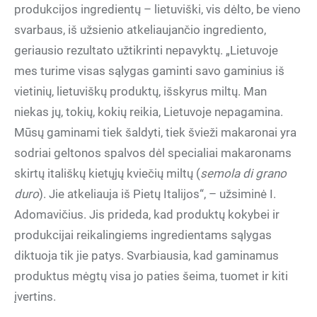
produkcijos ingredientų – lietuviški, vis dėlto, be vieno
svarbaus, iš užsienio atkeliaujančio ingrediento,
geriausio rezultato užtikrinti nepavyktų. „Lietuvoje
mes turime visas sąlygas gaminti savo gaminius iš
vietinių, lietuviškų produktų, išskyrus miltų. Man
niekas jų, tokių, kokių reikia, Lietuvoje nepagamina.
Mūsų gaminami tiek šaldyti, tiek švieži makaronai yra
sodriai geltonos spalvos dėl specialiai makaronams
skirtų itališkų kietųjų kviečių miltų (
semola di grano
duro
). Jie atkeliauja iš Pietų Italijos“, – užsiminė I.
Adomavičius. Jis prideda, kad produktų kokybei ir
produkcijai reikalingiems ingredientams sąlygas
diktuoja tik jie patys. Svarbiausia, kad gaminamus
produktus mėgtų visa jo paties šeima, tuomet ir kiti
įvertins.