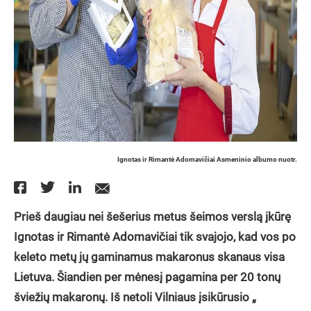
Ignotas ir Rimantė Adomavičiai Asmeninio albumo nuotr.
Prieš daugiau nei šešerius metus šeimos verslą įkūrę
Ignotas ir Rimantė Adomavičiai tik svajojo, kad vos
po
keleto metų jų gaminamus makaronus skanaus visa
Lietuva. Šiandien per mėnesį
pagamina per 20 tonų
šviežių makaronų. Iš netoli Vilniaus įsikūrusio „