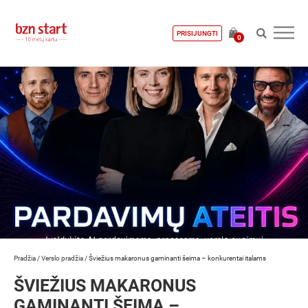
PRISIJUNGTI
0
Pradžia
/
Verslo pradžia
/
Šviežius makaronus gaminanti šeima – konkurentai italams
ŠVIEŽIUS MAKARONUS
GAMINANTI ŠEIMA –