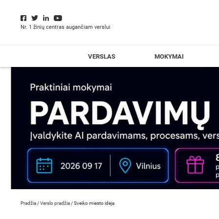
Nr. 1 žinių centras augančiam verslui
VERSLAS
MOKYMAI
Pradžia
/
Verslo pradžia
/
Sveiko miesto idėja