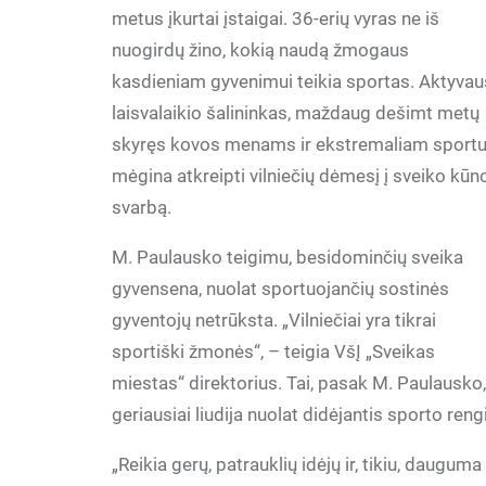
metus įkurtai įstaigai. 36-erių vyras ne iš
nuogirdų žino, kokią naudą žmogaus
kasdieniam gyvenimui teikia sportas. Aktyvau
laisvalaikio šalininkas, maždaug dešimt metų
skyręs kovos menams ir ekstremaliam sportu
mėgina atkreipti vilniečių dėmesį į sveiko kūn
svarbą.
M. Paulausko teigimu, besidominčių sveika
gyvensena, nuolat sportuojančių sostinės
gyventojų netrūksta. „Vilniečiai yra tikrai
sportiški žmonės“, – teigia VšĮ „Sveikas
miestas“ direktorius. Tai, pasak M. Paulausko
geriausiai liudija nuolat didėjantis sporto reng
„Reikia gerų, patrauklių idėjų ir, tikiu, dauguma