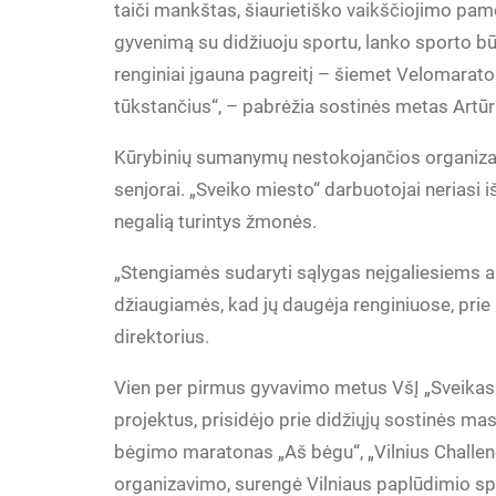
taiči mankštas, šiaurietiško vaikščiojimo pamo
gyvenimą su didžiuoju sportu, lanko sporto bū
renginiai įgauna pagreitį – šiemet Velomarato
tūkstančius“, – pabrėžia sostinės metas Artū
Kūrybinių sumanymų nestokojančios organizaci
senjorai. „Sveiko miesto“ darbuotojai neriasi 
negalią turintys žmonės.
„Stengiamės sudaryti sąlygas neįgaliesiems ak
džiaugiamės, kad jų daugėja renginiuose, prie
direktorius.
Vien per pirmus gyvavimo metus VšĮ „Sveikas
projektus, prisidėjo prie didžiųjų sostinės mas
bėgimo maratonas „Aš bėgu“, „Vilnius Challeng
organizavimo, surengė Vilniaus paplūdimio sp