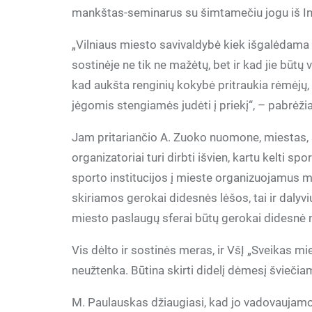
mankštas-seminarus su šimtamečiu jogu iš In
„Vilniaus miesto savivaldybė kiek išgalėdama
sostinėje ne tik ne mažėtų, bet ir kad jie būtų 
kad aukšta renginių kokybė pritraukia rėmėjų
jėgomis stengiamės judėti į priekį“, – pabrėži
Jam pritariančio A. Zuoko nuomone, miestas, sp
organizatoriai turi dirbti išvien, kartu kelti spo
sporto institucijos į mieste organizuojamus ma
skiriamos gerokai didesnės lėšos, tai ir dalyvi
miesto paslaugų sferai būtų gerokai didesnė n
Vis dėlto ir sostinės meras, ir VšĮ „Sveikas mi
neužtenka. Būtina skirti didelį dėmesį švieči
M. Paulauskas džiaugiasi, kad jo vadovaujamos