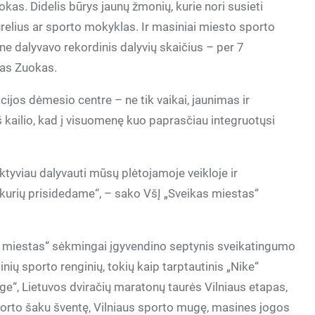
kas. Didelis būrys jaunų žmonių, kurie nori susieti
relius ar sporto mokyklas. Ir masiniai miesto sporto
ne dalyvavo rekordinis dalyvių skaičius – per 7
ras Zuokas.
jos dėmesio centre – ne tik vaikai, jaunimas ir
iš kailio, kad į visuomenę kuo paprasčiau integruotųsi
tyviau dalyvauti mūsų plėtojamoje veikloje ir
 kurių prisidedame“, – sako VšĮ „Sveikas miestas“
 miestas“ sėkmingai įgyvendino septynis sveikatingumo
inių sporto renginių, tokių kaip tarptautinis „Nike“
e“, Lietuvos dviračių maratonų taurės Vilniaus etapas,
orto šaku šventę, Vilniaus sporto mugę, masines jogos