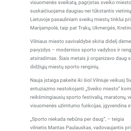
visuomenės sveikatą, pagrįstas sveiko miesto 
suskaičiuojama daugiau nei tūkstantis vietinių
Lietuvoje pasauliniam sveikų miestų tinklui pri
Marijampolė, taip pat Trakų, Ukmergės, Kretin
Vilniaus miesto savivaldybė skiria didelį dėm
pavyzdys – modernios sporto vadybos ir reng
atsiradimas. Šiais metais ji organizavo daug sp
didžiųjų miestų sporto renginių.
Nauja įstaiga pakeitė iki šiol Vilniuje veikusį 
entuziazmo nestokojanti „Sveiko miesto“ koma
reikšmingiausių sporto festivalių, maratonų, 
visuomenės užimtumo funkcijas, įgyvendina s
„Sporto niekada nebūna per daug“, – teigia
vilnietis Mantas Paulauskas, vadovaujantis pr