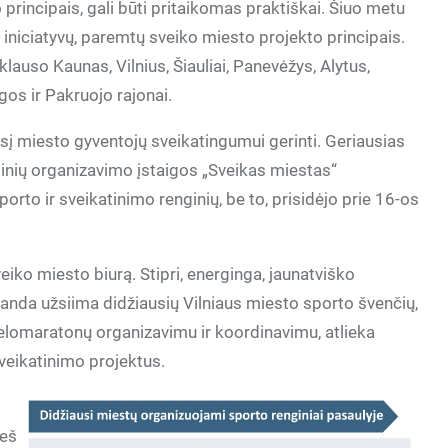
principais, gali būti pritaikomas praktiškai. Šiuo metu
 iniciatyvų, paremtų sveiko miesto projekto principais.
klauso Kaunas, Vilnius, Šiauliai, Panevėžys, Alytus,
gos ir Pakruojo rajonai.
esį miesto gyventojų sveikatingumui gerinti. Geriausias
inių organizavimo įstaigos „Sveikas miestas“
orto ir sveikatinimo renginių, be to, prisidėjo prie 16-os
Sveiko miesto biurą. Stipri, energinga, jaunatviško
nda užsiima didžiausių Vilniaus miesto sporto švenčių,
velomaratonų organizavimu ir koordinavimu, atlieka
veikatinimo projektus.
ieš