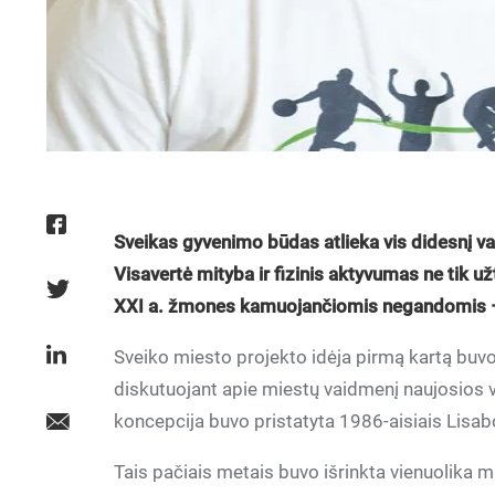
Sveikas gyvenimo būdas atlieka vis didesnį va
Visavertė mityba ir fizinis aktyvumas ne tik už
XXI a. žmones kamuojančiomis negandomis – nu
Sveiko miesto projekto idėja pirmą kartą buv
diskutuojant apie miestų vaidmenį naujosios 
koncepcija buvo pristatyta 1986-aisiais Lisab
Tais pačiais metais buvo išrinkta vienuolika m