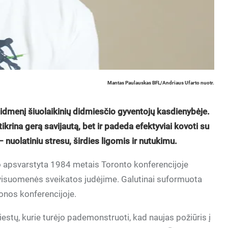
Mantas Paulauskas BFL/Andriaus Ufarto nuotr.
idmenį šiuolaikinių didmiesčio gyventojų kasdienybėje.
tikrina gerą savijautą, bet ir padeda efektyviai kovoti su
olatiniu stresu, širdies ligomis ir nutukimu.
o apsvarstyta 1984 metais Toronto konferencijoje
visuomenės sveikatos judėjime. Galutinai suformuota
onos konferencijoje.
iestų, kurie turėjo pademonstruoti, kad naujas požiūris į