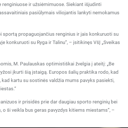
 renginiuose ir užsiėmimuose. Siekiant išjudinti
assavaitiniais pasiūlymais viliojantis lankyti nemokamus
ei sportą propaguojančius renginius ir jais konkuruoti su
je konkuruoti su Ryga ir Talinu“, – įsitikinęs VšĮ „Sveikas
mis, M. Paulauskas optimistiškai žvelgia į ateitį: „Be
žosi įkurti šią įstaigą. Europos šalių praktika rodo, kad
ės, kad kartu su sostinės valdžia mums pavyks pasiekti,
iestas.“
ganizuos ir prisidės prie dar daugiau sporto renginių bei
 o ši veikla bus geras pavyzdys kitiems miestams“, –