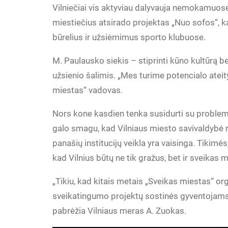
Vilniečiai vis aktyviau dalyvauja nemokamuose
miestiečius atsirado projektas „Nuo sofos“, k
būrelius ir užsiėmimus sporto klubuose.
M. Paulausko siekis – stiprinti kūno kultūrą b
užsienio šalimis. „Mes turime potencialo ateity
miestas“ vadovas.
Nors kone kasdien tenka susidurti su problemo
galo smagu, kad Vilniaus miesto savivaldybė ry
panašių institucijų veikla yra vaisinga. Tikim
kad Vilnius būtų ne tik gražus, bet ir sveikas m
„Tikiu, kad kitais metais „Sveikas miestas“ or
sveikatingumo projektų sostinės gyventojams,
pabrėžia Vilniaus meras A. Zuokas.