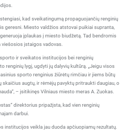
dijos.
 stengiasi, kad sveikatingumą propaguojančių renginių
vis geresni. Miesto valdžios atstovai puikiai supranta,
, generuoja įplaukas į miesto biudžetą. Tad bendromis
a viešosios įstaigos vadovas.
orto ir sveikatos institucijos bei renginių
rto renginių lygį, ugdyti jų dalyvių kultūrą. „Jeigu visos
sinius sporto renginius žiūrėtų rimčiau ir jiems būtų
ų skaičius augtų, ir rėmėjų pavyktų pritraukti daugiau, o
auda“, – įsitikinęs Vilniaus miesto meras A. Zuokas.
estas“ direktorius pripažįsta, kad vien renginių
amajam darbui.
 institucijos veikla jau duoda apčiuopiamų rezultatų.