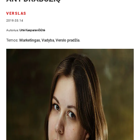
VERSLAS
2019.03.14
Autorius:
Urtė Kasparavičiūtė
Temos:
Marketingas
,
Vadyba
,
Verslo pradžia
.