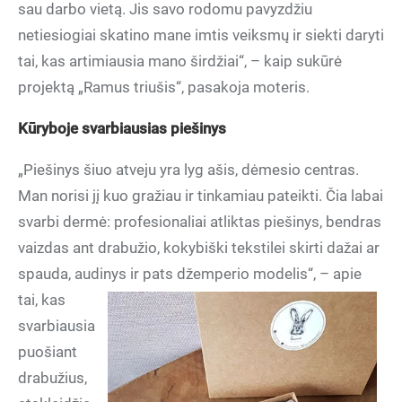
sau darbo vietą. Jis savo rodomu pavyzdžiu
netiesiogiai skatino mane imtis veiksmų ir siekti daryti
tai, kas artimiausia mano širdžiai“, – kaip sukūrė
projektą „Ramus triušis“, pasakoja moteris.
Kūryboje svarbiausias piešinys
„Piešinys šiuo atveju yra lyg ašis, dėmesio centras.
Man norisi jį kuo gražiau ir tinkamiau pateikti. Čia labai
svarbi dermė: profesionaliai atliktas piešinys, bendras
vaizdas ant drabužio, kokybiški tekstilei skirti dažai ar
spauda, audinys ir pats
džemperio modelis“, – apie
tai, kas
svarbiausia
puošiant
drabužius,