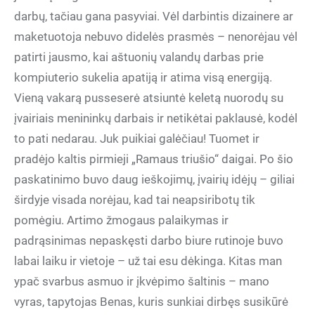
darbų, tačiau gana pasyviai. Vėl darbintis dizainere ar
maketuotoja nebuvo didelės prasmės – nenorėjau vėl
patirti jausmo, kai aštuonių valandų darbas prie
kompiuterio sukelia apatiją ir atima visą energiją.
Vieną vakarą pusseserė atsiuntė keletą nuorodų su
įvairiais menininkų darbais ir netikėtai paklausė, kodėl
to pati nedarau. Juk puikiai galėčiau! Tuomet ir
pradėjo kaltis pirmieji „Ramaus triušio“ daigai. Po šio
paskatinimo buvo daug ieškojimų, įvairių idėjų – giliai
širdyje visada norėjau, kad tai neapsiribotų tik
pomėgiu. Artimo žmogaus palaikymas ir
padrąsinimas nepaskęsti darbo biure rutinoje buvo
labai laiku ir vietoje – už tai esu dėkinga. Kitas man
ypač svarbus asmuo ir įkvėpimo šaltinis – mano
vyras, tapytojas Benas, kuris sunkiai dirbęs susikūrė