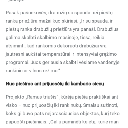
Pasak pašnekovės, drabužių su spauda bei pieštų
ranka priežiūra mažai kuo skiriasi. „Ir su spauda, ir
pieštų ranka drabužių priežiūra yra panaši. Drabužius
galima skalbti skalbimo mašinoje, tiesa, reikia
atsiminti, kad rankomis dekoruoti drabužiai yra
jautresni aukštai temperatūrai ir intensyviai gręžimo
programai. Juos geriausia skalbti vėsiame vandenyje
rankiniu ar vilnos režimu.“
Nuo piešimo ant prijuosčių iki kambario sienų
Projekto „Ramus triušis“ įkūrėja piešia praktiškai ant
visko – nuo prijuosčių iki rankinukų. Smalsu sužinoti,
koks gi buvo pats neįprasčiausias objektas, kurį teko
papuošti piešiniais. „Galiu paminėti keletą, kurie man