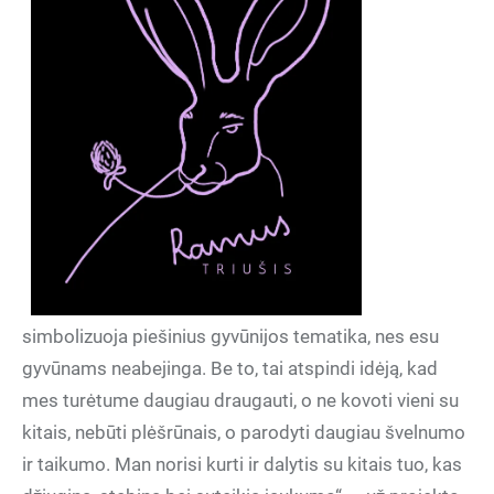
simbolizuoja piešinius gyvūnijos tematika, nes esu
gyvūnams neabejinga. Be to, tai atspindi idėją, kad
mes turėtume daugiau draugauti, o ne kovoti vieni su
kitais, nebūti plėšrūnais, o parodyti daugiau švelnumo
ir taikumo. Man norisi kurti ir dalytis su kitais tuo, kas