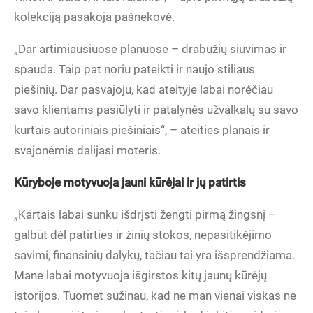
kolekciją pasakoja pašnekovė.
„Dar artimiausiuose planuose – drabužių siuvimas ir
spauda. Taip pat noriu pateikti ir naujo stiliaus
piešinių. Dar pasvajoju, kad ateityje labai norėčiau
savo klientams pasiūlyti ir patalynės užvalkalų su savo
kurtais autoriniais piešiniais“, – ateities planais ir
svajonėmis dalijasi moteris.
Kūryboje motyvuoja jauni kūrėjai ir jų patirtis
„Kartais labai sunku išdrįsti žengti pirmą žingsnį –
galbūt dėl patirties ir žinių stokos, nepasitikėjimo
savimi, finansinių dalykų, tačiau tai yra išsprendžiama.
Mane labai motyvuoja išgirstos kitų jaunų kūrėjų
istorijos. Tuomet sužinau, kad ne man vienai viskas ne