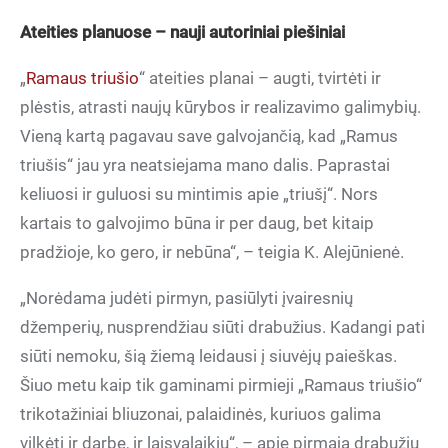
Ateities planuose – nauji autoriniai piešiniai
„
Ramaus triušio
“ ateities planai – augti, tvirtėti ir
plėstis, atrasti naujų kūrybos ir realizavimo galimybių.
Vieną kartą pagavau save galvojančią, kad „Ramus
triušis“ jau yra neatsiejama mano dalis. Paprastai
keliuosi ir guluosi su mintimis apie „triušį“. Nors
kartais to galvojimo būna ir per daug, bet kitaip
pradžioje, ko gero, ir nebūna“, – teigia K. Alejūnienė.
„Norėdama judėti pirmyn, pasiūlyti įvairesnių
džemperių, nusprendžiau siūti drabužius. Kadangi pati
siūti nemoku, šią žiemą leidausi į siuvėjų paieškas.
Šiuo metu kaip tik gaminami pirmieji „Ramaus triušio“
trikotažiniai bliuzonai, palaidinės, kuriuos galima
vilkėti ir darbe, ir laisvalaikiu“, – apie pirmąją drabužių