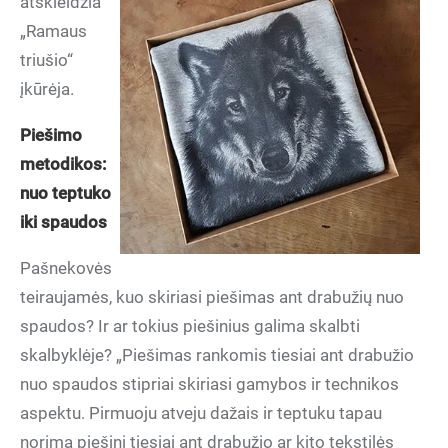
atskleidžia
„Ramaus
triušio“
įkūrėja.
Piešimo
metodikos:
nuo teptuko
iki spaudos
Pašnekovės
teiraujamės, kuo skiriasi piešimas ant drabužių nuo
spaudos? Ir ar tokius piešinius galima skalbti
skalbyklėje? „Piešimas rankomis tiesiai ant drabužio
nuo spaudos stipriai skiriasi gamybos ir technikos
aspektu. Pirmuoju atveju dažais ir teptuku tapau
norimą piešinį tiesiai ant drabužio ar kito tekstilės