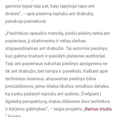
gaminio lygiai taip pat, kaip tapytojai tapo ant
drobės“, – apie piešimą teptuku ant drabužių
pasakoja pašnekovė.
„Pasirinkusi spaudos metodą, piešiu piešinį ranka ant
popieriaus, jį skaitmeninu ir vėliau darbas
atspausdinamas ant drabužio. Tai autorinis piešinys,
kurį galima tiražuoti ir pasiūlyti platesnei auditorijai.
Taip ant popieriaus sukurtas piešinys apsigyvena ne
tik ant drabužio, bet tampa ir paveikslu. Kalbant apie
techninius niuansus, atspaustas piešinys būna
preciziškesnis, jame išlieka tikslios smulkios detalės,
ką sunku padaryti teptuku ant audinio. Žvelgiant į
ilgalaikę perspektyvą, matau didesnes šios technikos
ir kūrybos galimybes“, – teigia projekto „
Ramus triušis
“ įkūrėja.