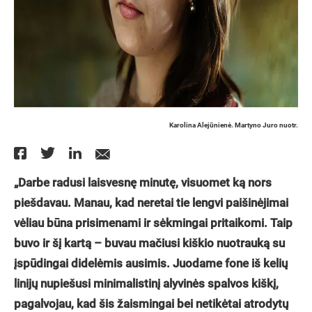
Karolina Alejūnienė. Martyno Juro nuotr.
„Darbe radusi laisvesnę minutę, visuomet ką nors
piešdavau. Manau, kad neretai tie lengvi paišinėjimai
vėliau būna prisimenami ir sėkmingai pritaikomi. Taip
buvo ir šį kartą – buvau mačiusi kiškio nuotrauką su
įspūdingai didelėmis ausimis. Juodame fone iš kelių
linijų nupiešusi minimalistinį alyvinės spalvos kiškį,
pagalvojau, kad šis žaismingai bei netikėtai atrodytų