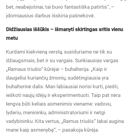
bet, neabejotinai, tai buvo fantastiška patirtis“, –
įdomiausius darbus išskiria pašnekovė.
Didžiausias iššūkis – išmanyti skirtingas sritis vienu
metu
Kurdami kiekvieną verslą, susiduriame ne tik su
džiaugsmais, bet ir su vargais. Sunkiausias vargas
„Ramaus triušio“ kūrėjai – buhalterija. „Kaip ir
daugeliui kuriančių žmonių, sudėtingiausia yra
buhalterinė dalis. Man labiausiai norisi kurti, piešti,
ieškoti naujų idėjų ir eksperimentuoti. Taip pat nėra
lengva būti keliais asmenimis viename: vadovu,
lyderiu, menininku, administratoriumi ir netgi
vadybininku. Kita vertus, „Ramus triušis“ labai augina
mane kaip asmenybę“, – pasakoja kūrėja.