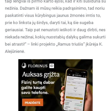
taip lengvai iš pirmo karto ėjosi, kad ir kiti susiduria su
nežinia. Dažnam iš mūsų reikia padrąsinimo, tad noriu
paskatinti visus kūrybingus jaunus žmonės imtis to,
prie ko linksta jų širdys, daryti tai, ką šie sugeba
geriausiai. Taip pat nenustoti ieškoti ir daug dirbti, nes
niekada nežinai, kokių nuostabių dalykų galima sukurti
bei atrasti!“ – linki projekto „Ramus triušis“ įkūrėja K.
Alejūnienė.