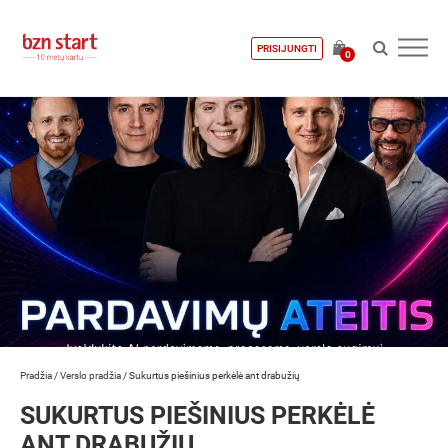
PRISIJUNGTI
0
Pradžia
/
Verslo pradžia
/
Sukurtus piešinius perkėlė ant drabužių
SUKURTUS PIEŠINIUS PERKĖLĖ
ANT DRABUŽIŲ