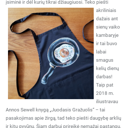
įsiminė ir dėl kurių tikrai džiaugiuosi.
Teko piešti
akriliniais
dažais ant
sienų vaiko
kambaryje
ir tai buvo
labai
smagus
kelių dienų
darbas!
Taip pat
2018 m.
iliustravau
Annos Sewell knygą „Juodasis Gražuolis“ – tai
pasakojimas apie žirgą, tad teko piešti daugybę arklių
ir kitų gyvūnų. Šiam darbui prireikė nemažai pastangų,