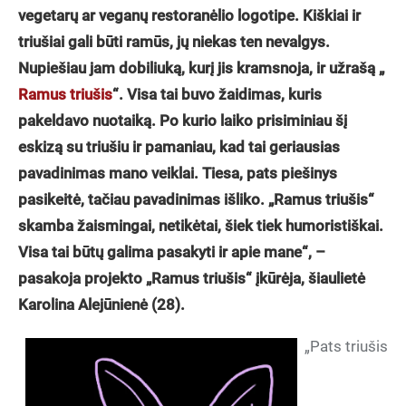
vegetarų ar veganų restoranėlio logotipe. Kiškiai ir
triušiai gali būti ramūs, jų niekas ten nevalgys.
Nupiešiau jam dobiliuką, kurį jis kramsnoja, ir užrašą „
Ramus triušis
“. Visa tai buvo žaidimas, kuris
pakeldavo nuotaiką. Po kurio laiko prisiminiau šį
eskizą su triušiu ir pamaniau, kad tai geriausias
pavadinimas mano veiklai. Tiesa, pats piešinys
pasikeitė, tačiau pavadinimas išliko. „Ramus triušis“
skamba žaismingai, netikėtai, šiek tiek humoristiškai.
Visa tai būtų galima pasakyti ir apie mane“, –
pasakoja projekto „Ramus triušis“ įkūrėja, šiaulietė
Karolina Alejūnienė (28).
„Pats triušis