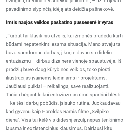
džiugina, stebina bei suteikia jaukumo“, – už projekto
pavadinimo slypinčią idėją atskleidžia pašnekovė.
Imtis naujos veiklos paskatino pusseserė ir vyras
„Turbūt tai klasikinis atvejis, kai žmonės pradeda kurti
būdami nepatenkinti esama situacija. Mano atveju tai
buvo samdomas darbas, į kurį eidavau su dideliu
entuziazmu – dirbau dizainere vienoje spaustuvėje. Iš
pradžių buvo daug kūrybinės veiklos, teko piešti
iliustracijas įvairiems leidiniams ir projektams.
Jaučiausi puikiai – reikalinga, save realizuojanti.
Tačiau bėgant laikui entuziazmas ėmė sparčiai blėsti
– keitėsi darbų pobūdis, įsisuko rutina. Juokaudavau,
kad gyvenu kaip Haroldas Ramis filme „Švilpiko
diena“. Visa tai kėlė vis didesnį erzulį, nepasitenkinimo
jausmą ir egzistencinius klausimus. Dairiausi kitų