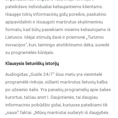
pateikdavo individualiai keliaujantiems klientams.
Išaugęs tokių informacinių gidų poreikis, paskatino
apipavidalinti ir išsaugoti maršrutus skaitmeniniu
formatu, kad būtų pasiekiami visiems keliautojams iš
Lietuvos. Idėjai stimulą davė ir priemonė „Turizmo
inovacijos“, kuri, laimingo atsitiktinumo dėka, suvedė
su programėlės kūrėjais.
Klausysis lietuviškų istorijų
Audiogidas „Guide 24/7“ šiuo metu yra vienintelė
programėlė rinkoje, siūlanti maršrutus lietuvių kalba
po užsienio šalis. Yra panašių programėlių apie šalies
kurortus, tačiau anot I. Daujotienės, tai daugiau
informacinio pobūdžio gidai, kuriuose pateikiami tik
„sausi“ faktai. „Mūsų maršrutai sudaryti iš daugybės