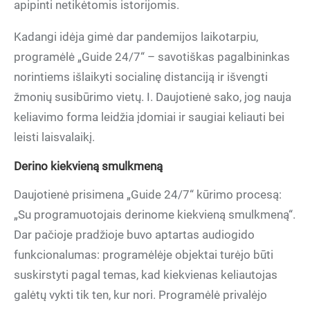
apipinti netikėtomis istorijomis.
Kadangi idėja gimė dar pandemijos laikotarpiu,
programėlė „Guide 24/7“ – savotiškas pagalbininkas
norintiems išlaikyti socialinę distanciją ir išvengti
žmonių susibūrimo vietų. I. Daujotienė sako, jog nauja
keliavimo forma leidžia įdomiai ir saugiai keliauti bei
leisti laisvalaikį.
Derino kiekvieną smulkmeną
Daujotienė prisimena „Guide 24/7“ kūrimo procesą:
„Su programuotojais derinome kiekvieną smulkmeną“.
Dar pačioje pradžioje buvo aptartas audiogido
funkcionalumas: programėlėje objektai turėjo būti
suskirstyti pagal temas, kad kiekvienas keliautojas
galėtų vykti tik ten, kur nori. Programėlė privalėjo