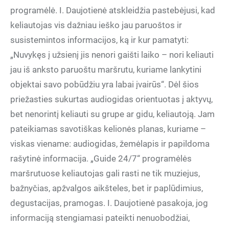
programėlė. I. Daujotienė atskleidžia pastebėjusi, kad
keliautojas vis dažniau ieško jau paruoštos ir
susistemintos informacijos, ką ir kur pamatyti:
„Nuvykęs į užsienį jis nenori gaišti laiko – nori keliauti
jau iš anksto paruoštu maršrutu, kuriame lankytini
objektai savo pobūdžiu yra labai įvairūs“. Dėl šios
priežasties sukurtas audiogidas orientuotas į aktyvų,
bet nenorintį keliauti su grupe ar gidu, keliautoją. Jam
pateikiamas savotiškas kelionės planas, kuriame –
viskas viename: audiogidas, žemėlapis ir papildoma
rašytinė informacija. „Guide 24/7“ programėlės
maršrutuose keliautojas gali rasti ne tik muziejus,
bažnyčias, apžvalgos aikšteles, bet ir paplūdimius,
degustacijas, pramogas. I. Daujotienė pasakoja, jog
informaciją stengiamasi pateikti nenuobodžiai,