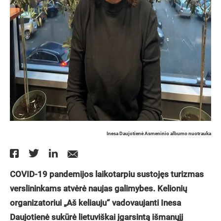
Inesa Daujotienė Asmeninio albumo nuotrauka
COVID-19 pandemijos laikotarpiu sustojęs turizmas
verslininkams atvėrė naujas galimybes. Kelionių
organizatoriui „Aš keliauju“ vadovaujanti Inesa
Daujotienė sukūrė lietuviškai įgarsintą išmanųjį