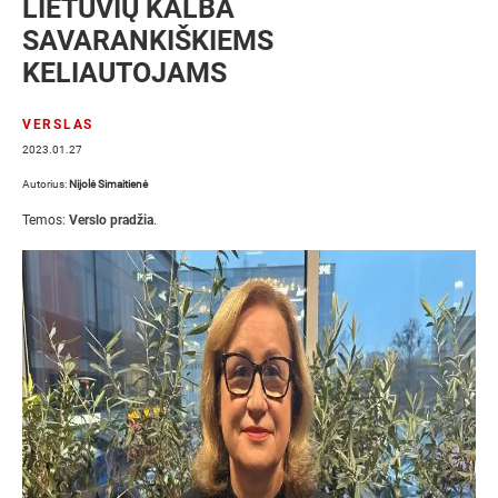
LIETUVIŲ KALBA
SAVARANKIŠKIEMS
KELIAUTOJAMS
VERSLAS
2023.01.27
Autorius:
Nijolė Simaitienė
Temos:
Verslo pradžia
.