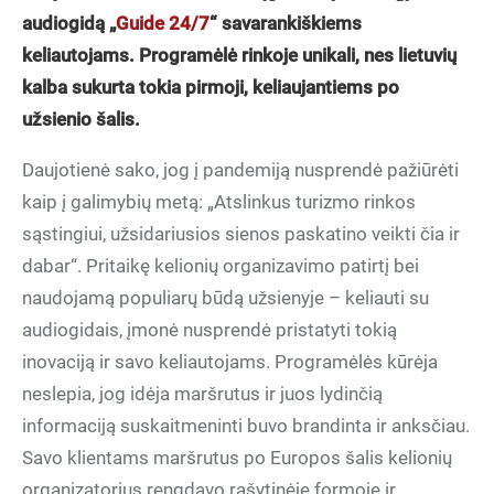
audiogidą „
Guide 24/7
“ savarankiškiems
keliautojams. Programėlė rinkoje unikali, nes lietuvių
kalba sukurta tokia pirmoji, keliaujantiems po
užsienio šalis.
Daujotienė sako, jog į pandemiją nusprendė pažiūrėti
kaip į galimybių metą: „Atslinkus turizmo rinkos
sąstingiui, užsidariusios sienos paskatino veikti čia ir
dabar“. Pritaikę kelionių organizavimo patirtį bei
naudojamą populiarų būdą užsienyje – keliauti su
audiogidais, įmonė nusprendė pristatyti tokią
inovaciją ir savo keliautojams. Programėlės kūrėja
neslepia, jog idėja maršrutus ir juos lydinčią
informaciją suskaitmeninti buvo brandinta ir anksčiau.
Savo klientams maršrutus po Europos šalis kelionių
organizatorius rengdavo rašytinėje formoje ir