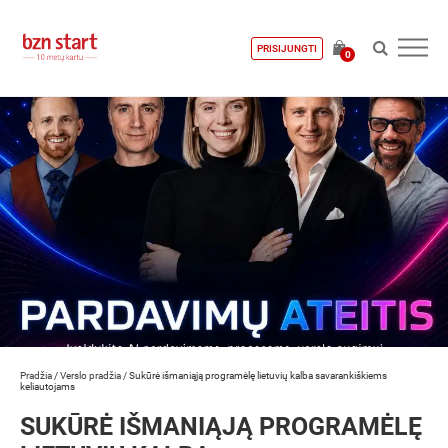
PRISIJUNGTI
0
Pradžia
/
Verslo pradžia
/
Sukūrė išmaniąją programėlę lietuvių kalba savarankiškiems
keliautojams
SUKŪRĖ IŠMANIĄJĄ PROGRAMĖLĘ