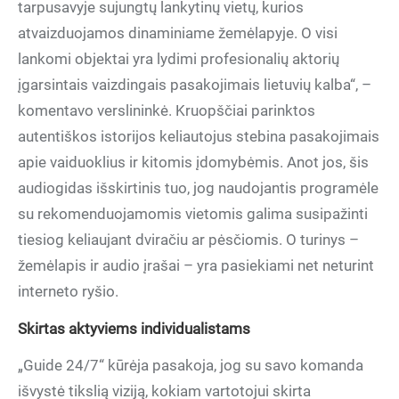
tarpusavyje sujungtų lankytinų vietų, kurios
atvaizduojamos dinaminiame žemėlapyje. O visi
lankomi objektai yra lydimi profesionalių aktorių
įgarsintais vaizdingais pasakojimais lietuvių kalba“, –
komentavo verslininkė. Kruopščiai parinktos
autentiškos istorijos keliautojus stebina pasakojimais
apie vaiduoklius ir kitomis įdomybėmis. Anot jos, šis
audiogidas išskirtinis tuo, jog naudojantis programėle
su rekomenduojamomis vietomis galima susipažinti
tiesiog keliaujant dviračiu ar pėsčiomis. O turinys –
žemėlapis ir audio įrašai – yra pasiekiami net neturint
interneto ryšio.
Skirtas aktyviems individualistams
„Guide 24/7“ kūrėja pasakoja, jog su savo komanda
išvystė tikslią viziją, kokiam vartotojui skirta