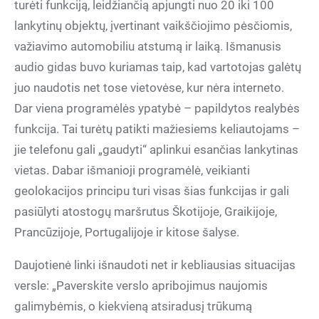
turėti funkciją, leidžiančią apjungti nuo 20 iki 100
lankytinų objektų, įvertinant vaikščiojimo pėsčiomis,
važiavimo automobiliu atstumą ir laiką. Išmanusis
audio gidas buvo kuriamas taip, kad vartotojas galėtų
juo naudotis net tose vietovėse, kur nėra interneto.
Dar viena programėlės ypatybė – papildytos realybės
funkcija. Tai turėtų patikti mažiesiems keliautojams –
jie telefonu gali „gaudyti“ aplinkui esančias lankytinas
vietas. Dabar išmanioji programėlė, veikianti
geolokacijos principu turi visas šias funkcijas ir gali
pasiūlyti atostogų maršrutus Škotijoje, Graikijoje,
Prancūzijoje, Portugalijoje ir kitose šalyse.
Daujotienė linki išnaudoti net ir kebliausias situacijas
versle: „Paverskite verslo apribojimus naujomis
galimybėmis, o kiekvieną atsiradusį trūkumą