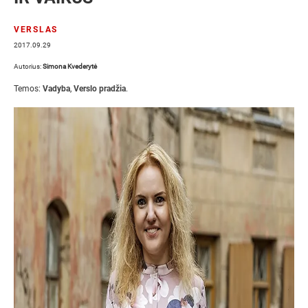
VERSLAS
2017.09.29
Autorius:
Simona Kvederytė
Temos:
Vadyba
,
Verslo pradžia
.