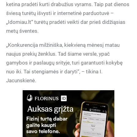
ketina pradėti kurti drabužius vyrams. Taip pat dienos
šviesą turėtų išvysti ir internetinė parduotuvė –
„Idomiau.lt“ turėtų pradėti veikti dar prieš didžiąsias
metų šventes.
„Konkurencija milžiniška, kiekvieną mėnesį matau
naujus prekių ženklus. Tad šiame versle, ypač
gamybos ir paslaugų srityje, turi garantuoti kokybę
nuo iki. Tai stengiamės ir daryti“, – tikina I.
Jacunskienė.