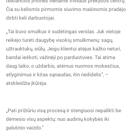
teikiančios įmonės viename Vilniaus prekybos centrų.
Čia su keliomis pirmomis siuvimo mašinomis pradėjo
dirbti keli darbuotojai.
„Tai buvo smulkus ir sudėtingas verslas. Juk vietoje
reikėjo turėti daugybę visokių smulkmenų: sagų,
užtrauktukų, siūlų. Jeigu klientui atėjus kažko neturi,
bandai ieškoti, važinėji po parduotuves. Tai atima
daug laiko, o uždarbis, atėmus nuomos mokesčius,
atlyginimus ir kitas sąnaudas, itin nedidelis“, –
atskleidžia įkūrėja.
„Pati prižiūriu visą procesą ir stengiuosi nepalikti be
dėmesio visų aspektų: nuo audinių kokybės iki
galutinio vaizdo.“