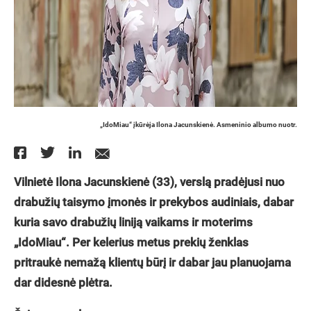
„IdoMiau“ įkūrėja Ilona Jacunskienė. Asmeninio albumo nuotr.
Vilnietė Ilona Jacunskienė (33), verslą pradėjusi nuo
drabužių taisymo įmonės ir prekybos audiniais, dabar
kuria savo drabužių liniją vaikams ir moterims
„IdoMiau“. Per kelerius metus prekių ženklas
pritraukė nemažą klientų būrį ir dabar jau planuojama
dar didesnė plėtra.