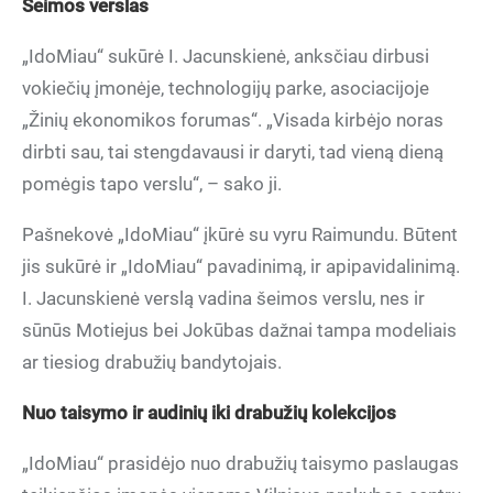
Šeimos verslas
„IdoMiau“ sukūrė I. Jacunskienė, anksčiau dirbusi
vokiečių įmonėje, technologijų parke, asociacijoje
„Žinių ekonomikos forumas“. „Visada kirbėjo noras
dirbti sau, tai stengdavausi ir daryti, tad vieną dieną
pomėgis tapo verslu“, – sako ji.
Pašnekovė „IdoMiau“ įkūrė su vyru Raimundu. Būtent
jis sukūrė ir „IdoMiau“ pavadinimą, ir apipavidalinimą.
I. Jacunskienė verslą vadina šeimos verslu, nes ir
sūnūs Motiejus bei Jokūbas dažnai tampa modeliais
ar tiesiog drabužių bandytojais.
Nuo taisymo ir audinių iki drabužių kolekcijos
„IdoMiau“ prasidėjo nuo drabužių taisymo paslaugas