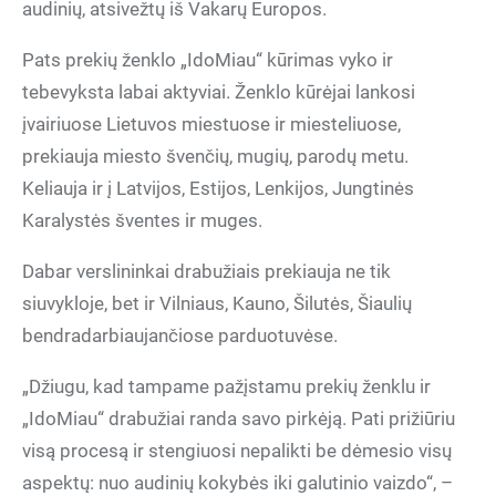
audinių, atsivežtų iš Vakarų Europos.
Pats prekių ženklo „IdoMiau“ kūrimas vyko ir
tebevyksta labai aktyviai. Ženklo kūrėjai lankosi
įvairiuose Lietuvos miestuose ir miesteliuose,
prekiauja miesto švenčių, mugių, parodų metu.
Keliauja ir į Latvijos, Estijos, Lenkijos, Jungtinės
Karalystės šventes ir muges.
Dabar verslininkai drabužiais prekiauja ne tik
siuvykloje, bet ir Vilniaus, Kauno, Šilutės, Šiaulių
bendradarbiaujančiose parduotuvėse.
„Džiugu, kad tampame pažįstamu prekių ženklu ir
„IdoMiau“ drabužiai randa savo pirkėją. Pati prižiūriu
visą procesą ir stengiuosi nepalikti be dėmesio visų
aspektų: nuo audinių kokybės iki galutinio vaizdo“, –