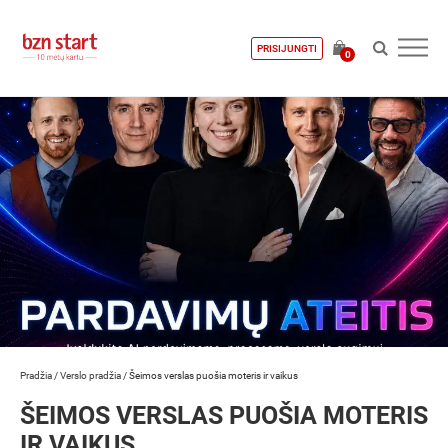
PRISIJUNGTI
0
Pradžia
/
Verslo pradžia
/
Šeimos verslas puošia moteris ir vaikus
ŠEIMOS VERSLAS PUOŠIA MOTERIS
IR VAIKUS