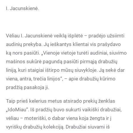
I. Jacunskienė.
Vėliau I. Jacunskienė veiklą išplėtė – pradėjo užsiimti
audinių prekyba. Jų ieškantys klientai vis prašydavo
ką nors pasiūti. „Vienoje vietoje turėti audiniai, siuvimo
mašinos sukūrė pagundą pasiūti pirmąją drabužių
liniją, kuri staigiai ištirpo mūsų siuvykloje. Ją sekė dar
viena, antra, trečia linijos“, – apie drabužių kūrimo
pradžią pasakoja ji.
Taip prieš kelerius metus atsirado prekių ženklas
„IdoMiau“. Iš pradžių buvo sukurti vaikiški drabužiai,
vėliau – moteriški, o dabar viena koja žengta ir į
vyriškų drabužių kolekciją. Drabužiai siuvami iš