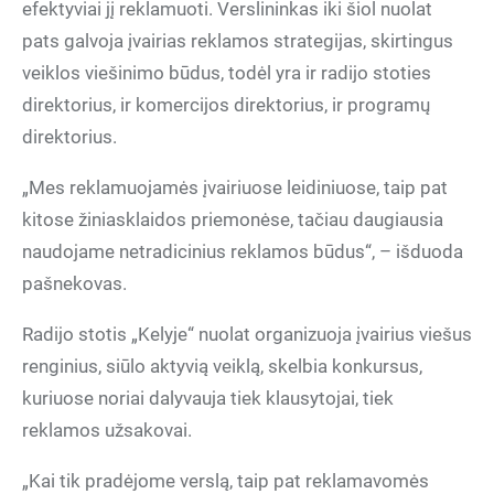
efektyviai jį reklamuoti. Verslininkas iki šiol nuolat
pats galvoja įvairias reklamos strategijas, skirtingus
veiklos viešinimo būdus, todėl yra ir radijo stoties
direktorius, ir komercijos direktorius, ir programų
direktorius.
„Mes reklamuojamės įvairiuose leidiniuose, taip pat
kitose žiniasklaidos priemonėse, tačiau daugiausia
naudojame netradicinius reklamos būdus“, – išduoda
pašnekovas.
Radijo stotis „Kelyje“ nuolat organizuoja įvairius viešus
renginius, siūlo aktyvią veiklą, skelbia konkursus,
kuriuose noriai dalyvauja tiek klausytojai, tiek
reklamos užsakovai.
„Kai tik pradėjome verslą, taip pat reklamavomės