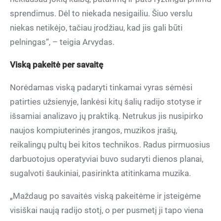
sprendimus. Dėl to niekada nesigailiu. Šiuo verslu
niekas netikėjo, tačiau įrodžiau, kad jis gali būti
pelningas“, – teigia Arvydas.
Viską pakeitė per savaitę
Norėdamas viską padaryti tinkamai vyras sėmėsi
patirties užsienyje, lankėsi kitų šalių radijo stotyse ir
išsamiai analizavo jų praktiką. Netrukus jis nusipirko
naujos kompiuterinės įrangos, muzikos įrašų,
reikalingų pultų bei kitos technikos. Radus pirmuosius
darbuotojus operatyviai buvo sudaryti dienos planai,
sugalvoti šaukiniai, pasirinkta atitinkama muzika.
„Maždaug po savaitės viską pakeitėme ir įsteigėme
visiškai naują radijo stotį, o per pusmetį ji tapo viena