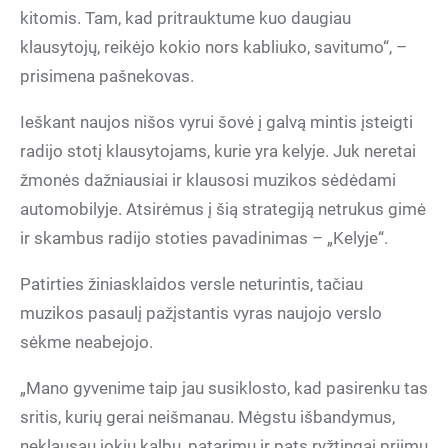
kitomis. Tam, kad pritrauktume kuo daugiau
klausytojų, reikėjo kokio nors kabliuko, savitumo“, –
prisimena pašnekovas.
Ieškant naujos nišos vyrui šovė į galvą mintis įsteigti
radijo stotį klausytojams, kurie yra kelyje. Juk neretai
žmonės dažniausiai ir klausosi muzikos sėdėdami
automobilyje. Atsirėmus į šią strategiją netrukus gimė
ir skambus radijo stoties pavadinimas – „Kelyje“.
Patirties žiniasklaidos versle neturintis, tačiau
muzikos pasaulį pažįstantis vyras naujojo verslo
sėkme neabejojo.
„Mano gyvenime taip jau susiklosto, kad pasirenku tas
sritis, kurių gerai neišmanau. Mėgstu išbandymus,
neklausau jokių kalbų, patarimų ir pats ryžtingai priimu