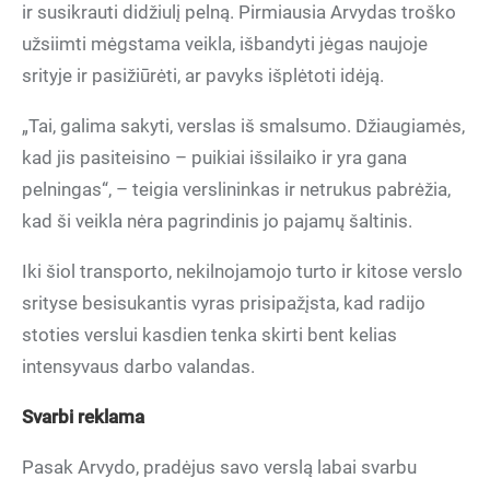
ir susikrauti didžiulį pelną. Pirmiausia Arvydas troško
užsiimti mėgstama veikla, išbandyti jėgas naujoje
srityje ir pasižiūrėti, ar pavyks išplėtoti idėją.
„Tai, galima sakyti, verslas iš smalsumo. Džiaugiamės,
kad jis pasiteisino – puikiai išsilaiko ir yra gana
pelningas“, – teigia verslininkas ir netrukus pabrėžia,
kad ši veikla nėra pagrindinis jo pajamų šaltinis.
Iki šiol transporto, nekilnojamojo turto ir kitose verslo
srityse besisukantis vyras prisipažįsta, kad radijo
stoties verslui kasdien tenka skirti bent kelias
intensyvaus darbo valandas.
Svarbi reklama
Pasak Arvydo, pradėjus savo verslą labai svarbu