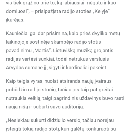
vis tiek grąžino prie to, ką labiausiai mėgstu ir kuo
domiuosi“, – prisipažįsta radijo stoties „Kelyje“
įkūrėjas.
Kauniečiai gal dar prisimina, kaip prieš dvylika metų
laikinojoje sostinėje skambėjo radijo stotis
pavadinimu „Martis“. Lietuvišką muziką grojantis
radijas vertėsi sunkiai, todėl netrukus verslusis
Arvydas sumanė jį įsigyti ir kardinaliai pakeisti.
Kaip teigia vyras, nuolat atsiranda naujų įvairaus
pobūdžio radijo stočių, tačiau jos taip pat greitai
nutraukia veiklą, taigi pagrindinis uždavinys buvo rasti
naują nišą ir suburti savo auditoriją.
„Nesiekiau sukurti didžiulio verslo, tačiau norėjau
įsteigti tokią radijo stotį, kuri galėtų konkuruoti su