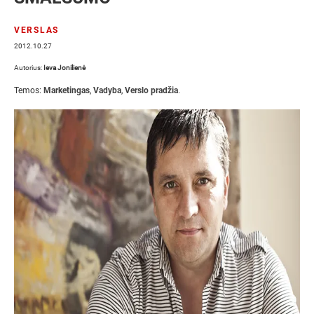
VERSLAS
2012.10.27
Autorius:
Ieva Jonilienė
Temos:
Marketingas
,
Vadyba
,
Verslo pradžia
.