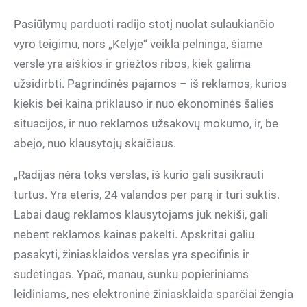
Pasiūlymų parduoti radijo stotį nuolat sulaukiančio
vyro teigimu, nors „Kelyje“ veikla pelninga, šiame
versle yra aiškios ir griežtos ribos, kiek galima
užsidirbti. Pagrindinės pajamos – iš reklamos, kurios
kiekis bei kaina priklauso ir nuo ekonominės šalies
situacijos, ir nuo reklamos užsakovų mokumo, ir, be
abejo, nuo klausytojų skaičiaus.
„Radijas nėra toks verslas, iš kurio gali susikrauti
turtus. Yra eteris, 24 valandos per parą ir turi suktis.
Labai daug reklamos klausytojams juk nekiši, gali
nebent reklamos kainas pakelti. Apskritai galiu
pasakyti, žiniasklaidos verslas yra specifinis ir
sudėtingas. Ypač, manau, sunku popieriniams
leidiniams, nes elektroninė žiniasklaida sparčiai žengia