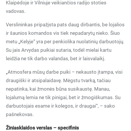
Klaipėdoje ir Vilniuje veikiančios radijo stoties
vadovas.
Verslininkas pripažįsta pats daug dirbantis, be lojalios
ir šaunios komandos vis tiek nepadarytų nieko. Šiuo
metu „Kelyje“ yra per penkiolika nuolatinių darbuotojų.
Su jais Arvydas puikiai sutaria, todėl mielai kartu
leidžia ne tik darbo valandas, bet ir laisvalaikį.
„Atmosfera mūsų darbe puiki – nekausto įtampa, visi
draugiški ir atsipalaidavę. Mėgstu tvarką, tačiau
nepatinka, kai žmonės būna susikaustę. Manau,
lojalumą lemia ne tik pinigai, bet ir žmogiškumas. Su
darbuotojais esame ir kolegos, ir draugai“, – sako
pašnekovas.
Žiniasklaidos verslas – specifinis