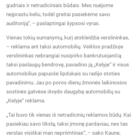
gudriais ir netradiciniais būdais. Mes nuėjome
neįprastu keliu, todėl greitai pasiekėme savo
auditoriją“, – paslaptingai šypsosi vyras.
Vienas tokių sumanymų, kurį atskleidžia verslininkas,
– reklama ant taksi automobilių. Veiklos pradžioje
verslininkas nebrangiai nusipirko bankrutuojančią
taksi paslaugų bendrovę, pavadino ją „Kelyje“ ir visus
automobilius papuošė lipdukais su radijo stoties
pavadinimu. Jau po poros dienų žmonės laikinosios
sostinės gatvėse išvydo daugybę automobilių su
„Kelyje“ reklama.
„Tai buvo tik vienas iš netradicinių reklamos būdų. Kai
pasiekiau savo tikslą, taksi įmonę pardaviau, nes tas
verslas visiškai man nepriimtinas“, – sako Kaune,