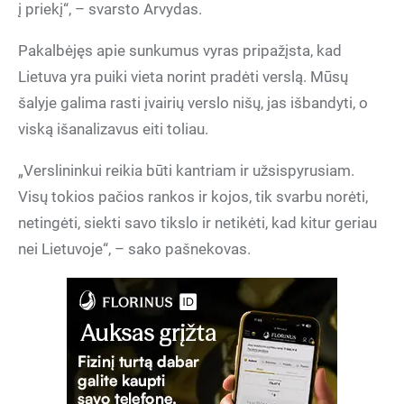
į priekį“, – svarsto Arvydas.
Pakalbėjęs apie sunkumus vyras pripažįsta, kad
Lietuva yra puiki vieta norint pradėti verslą. Mūsų
šalyje galima rasti įvairių verslo nišų, jas išbandyti, o
viską išanalizavus eiti toliau.
„Verslininkui reikia būti kantriam ir užsispyrusiam.
Visų tokios pačios rankos ir kojos, tik svarbu norėti,
netingėti, siekti savo tikslo ir netikėti, kad kitur geriau
nei Lietuvoje“, – sako pašnekovas.