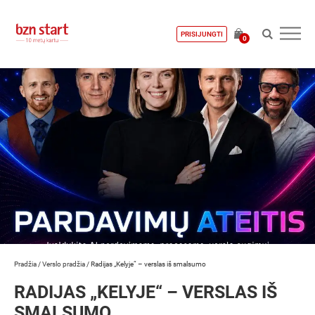
PRISIJUNGTI
0
Pradžia
/
Verslo pradžia
/
Radijas „Kelyje“ – verslas iš smalsumo
RADIJAS „KELYJE“ – VERSLAS IŠ
SMALSUMO