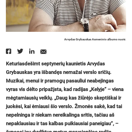
Arvydas Grybauskas Asmeninio albumo nuotr.
Keturiasdešimt septynerių kaunietis Arvydas
Grybauskas yra išbandęs nemažai verslo sričių.
Muzikai, menui ir pramogų pasauliui neabejingas
vyras vis dėlto pripažįsta, kad radijas „Kelyje“ – viena
mėgtamiausių veiklų. „Daug kas žiūrėjo skeptiškai ir
juokėsi, kai ėmiausi šio verslo. Žmonės sakė, kad tai
nepelninga ir niekam nereikalinga sritis, tačiau aš
nepaklausiau ir tas kalbas puikiausiai paneigiau“, –