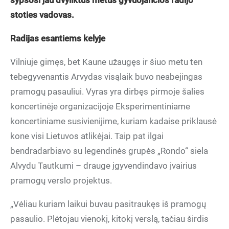
šypsosi jau dvyliktus metus gyvuojančios radijo
stoties vadovas.
Radijas esantiems kelyje
Vilniuje gimęs, bet Kaune užaugęs ir šiuo metu ten
tebegyvenantis Arvydas visąlaik buvo neabejingas
pramogų pasauliui. Vyras yra dirbęs pirmoje šalies
koncertinėje organizacijoje Eksperimentiniame
koncertiniame susivienijime, kuriam kadaise priklausė
kone visi Lietuvos atlikėjai. Taip pat ilgai
bendradarbiavo su legendinės grupės „Rondo“ siela
Alvydu Tautkumi – drauge įgyvendindavo įvairius
pramogų verslo projektus.
„Vėliau kuriam laikui buvau pasitraukęs iš pramogų
pasaulio. Plėtojau vienokį, kitokį verslą, tačiau širdis