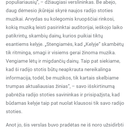
populiariausių“, – džiaugiasi verslininkas. Be abejo,
daug dėmesio įkūrėjai skyrė naujos radijo stoties
muzikai. Arvydas su kolegomis kruopščiai rinkosi,
kokią muziką leisti pasirinktai auditorijai, ieškojo laiko
patikrintų, skambių dainų, kurios puikiai tiktų
esantiems kelyje. „Stengiamės, kad „Kelyje“ skambėtų
tik ritminga, smagi ir visiems gerai žinoma muzika.
Vengiame lėtų ir migdančių dainų. Taip pat siekiame,
kad ši radijo stotis būtų neapkrauta nereikalinga
informacija, todėl, be muzikos, tik kartais skelbiame
trumpas aktualiausias žinias“, – savo išskirtinumą
pabrėžia radijo stoties savininkas ir prisipažįsta, kad
būdamas kelyje taip pat nuolat klausosi tik savo radijo
stoties.
Anot jo, šis verslas buvo pradėtas ne iš noro užsidirbti