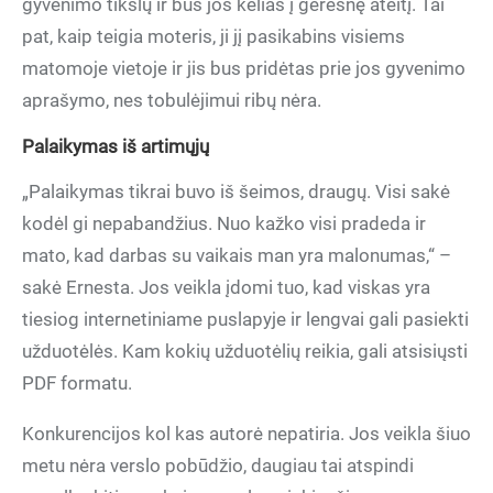
gyvenimo tikslų ir bus jos kelias į geresnę ateitį. Tai
pat, kaip teigia moteris, ji jį pasikabins visiems
matomoje vietoje ir jis bus pridėtas prie jos gyvenimo
aprašymo, nes tobulėjimui ribų nėra.
Palaikymas iš artimųjų
„Palaikymas tikrai buvo iš šeimos, draugų. Visi sakė
kodėl gi nepabandžius. Nuo kažko visi pradeda ir
mato, kad darbas su vaikais man yra malonumas,“ –
sakė Ernesta. Jos veikla įdomi tuo, kad viskas yra
tiesiog internetiniame puslapyje ir lengvai gali pasiekti
užduotėlės. Kam kokių užduotėlių reikia, gali atsisiųsti
PDF formatu.
Konkurencijos kol kas autorė nepatiria. Jos veikla šiuo
metu nėra verslo pobūdžio, daugiau tai atspindi