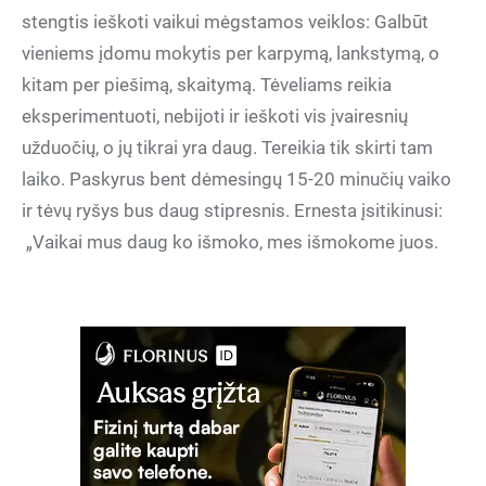
stengtis ieškoti vaikui mėgstamos veiklos: Galbūt
vieniems įdomu mokytis per karpymą, lankstymą, o
kitam per piešimą, skaitymą. Tėveliams reikia
eksperimentuoti, nebijoti ir ieškoti vis įvairesnių
užduočių, o jų tikrai yra daug. Tereikia tik skirti tam
laiko. Paskyrus bent dėmesingų 15-20 minučių vaiko
ir tėvų ryšys bus daug stipresnis. Ernesta įsitikinusi:
„Vaikai mus daug ko išmoko, mes išmokome juos.