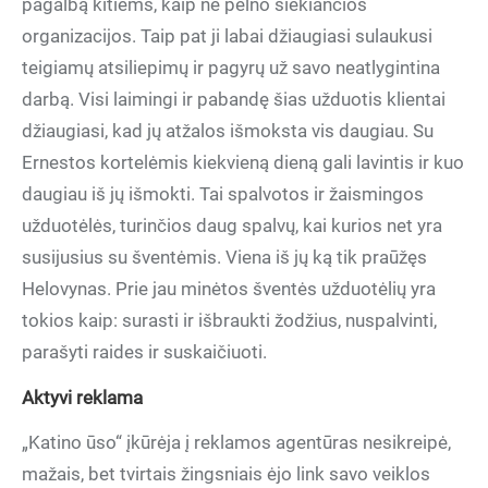
pagalbą kitiems, kaip ne pelno siekiančios
organizacijos. Taip pat ji labai džiaugiasi sulaukusi
teigiamų atsiliepimų ir pagyrų už savo neatlygintina
darbą. Visi laimingi ir pabandę šias užduotis klientai
džiaugiasi, kad jų atžalos išmoksta vis daugiau. Su
Ernestos kortelėmis kiekvieną dieną gali lavintis ir kuo
daugiau iš jų išmokti. Tai spalvotos ir žaismingos
užduotėlės, turinčios daug spalvų, kai kurios net yra
susijusius su šventėmis. Viena iš jų ką tik praūžęs
Helovynas. Prie jau minėtos šventės užduotėlių yra
tokios kaip: surasti ir išbraukti žodžius, nuspalvinti,
parašyti raides ir suskaičiuoti.
Aktyvi reklama
„Katino ūso“ įkūrėja į reklamos agentūras nesikreipė,
mažais, bet tvirtais žingsniais ėjo link savo veiklos