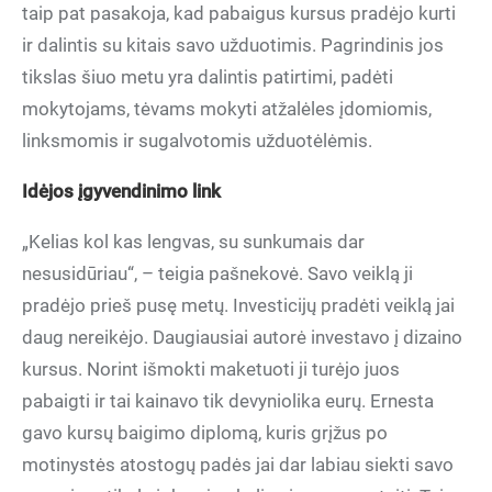
taip pat pasakoja, kad pabaigus kursus pradėjo kurti
ir dalintis su kitais savo užduotimis. Pagrindinis jos
tikslas šiuo metu yra dalintis patirtimi, padėti
mokytojams, tėvams mokyti atžalėles įdomiomis,
linksmomis ir sugalvotomis užduotėlėmis.
Idėjos įgyvendinimo link
„Kelias kol kas lengvas, su sunkumais dar
nesusidūriau“, – teigia pašnekovė. Savo veiklą ji
pradėjo prieš pusę metų. Investicijų pradėti veiklą jai
daug nereikėjo. Daugiausiai autorė investavo į dizaino
kursus. Norint išmokti maketuoti ji turėjo juos
pabaigti ir tai kainavo tik devyniolika eurų. Ernesta
gavo kursų baigimo diplomą, kuris grįžus po
motinystės atostogų padės jai dar labiau siekti savo