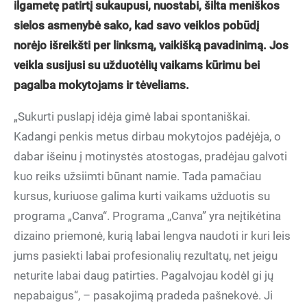
ilgametę patirtį sukaupusi, nuostabi, šilta meniškos
sielos asmenybė sako, kad savo veiklos pobūdį
norėjo išreikšti per linksmą, vaikišką pavadinimą. Jos
veikla susijusi su užduotėlių vaikams kūrimu bei
pagalba mokytojams ir tėveliams.
„Sukurti puslapį idėja gimė labai spontaniškai.
Kadangi penkis metus dirbau mokytojos padėjėja, o
dabar išeinu į motinystės atostogas, pradėjau galvoti
kuo reiks užsiimti būnant namie. Tada pamačiau
kursus, kuriuose galima kurti vaikams užduotis su
programa „Canva“. Programa ,,Canva” yra neįtikėtina
dizaino priemonė, kurią labai lengva naudoti ir kuri leis
jums pasiekti labai profesionalių rezultatų, net jeigu
neturite labai daug patirties. Pagalvojau kodėl gi jų
nepabaigus“, – pasakojimą pradeda pašnekovė. Ji