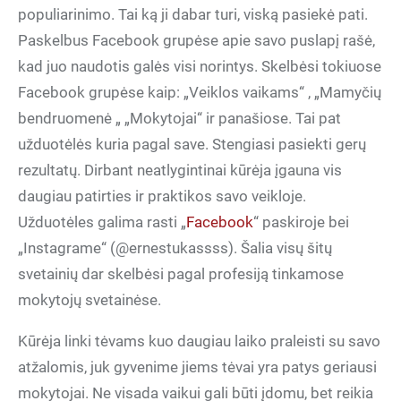
populiarinimo. Tai ką ji dabar turi, viską pasiekė pati.
Paskelbus Facebook grupėse apie savo puslapį rašė,
kad juo naudotis galės visi norintys. Skelbėsi tokiuose
Facebook grupėse kaip: „Veiklos vaikams“ , „Mamyčių
bendruomenė „ „Mokytojai“ ir panašiose. Tai pat
užduotėlės kuria pagal save. Stengiasi pasiekti gerų
rezultatų. Dirbant neatlygintinai kūrėja įgauna vis
daugiau patirties ir praktikos savo veikloje.
Užduotėles galima rasti „
Facebook
“ paskiroje bei
„Instagrame“ (@ernestukassss). Šalia visų šitų
svetainių dar skelbėsi pagal profesiją tinkamose
mokytojų svetainėse.
Kūrėja linki tėvams kuo daugiau laiko praleisti su savo
atžalomis, juk gyvenime jiems tėvai yra patys geriausi
mokytojai. Ne visada vaikui gali būti įdomu, bet reikia