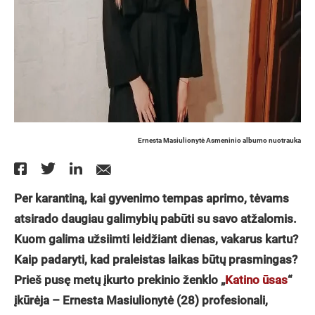
Ernesta Masiulionytė Asmeninio albumo nuotrauka
Per karantiną, kai gyvenimo tempas aprimo, tėvams
atsirado daugiau galimybių pabūti su savo atžalomis.
Kuom galima užsiimti leidžiant dienas, vakarus kartu?
Kaip padaryti, kad praleistas laikas būtų prasmingas?
Prieš pusę metų įkurto prekinio ženklo „
Katino ūsas
“
įkūrėja – Ernesta Masiulionytė (28) profesionali,