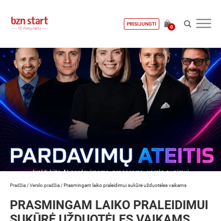
PRISIJUNGTI
0
Pradžia
/
Verslo pradžia
/
Prasmingam laiko praleidimui sukūrė užduotėles vaikams
PRASMINGAM LAIKO PRALEIDIMUI
SUKŪRĖ UŽDUOTĖLES VAIKAMS