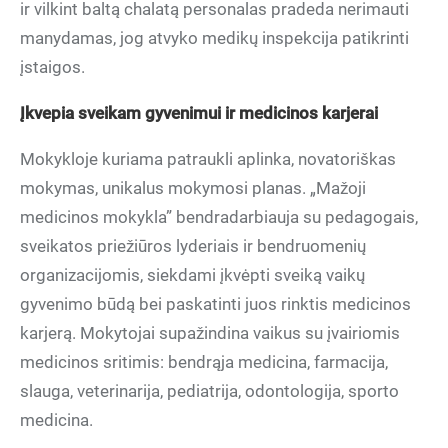
ir vilkint baltą chalatą personalas pradeda nerimauti
manydamas, jog atvyko medikų inspekcija patikrinti
įstaigos.
Įkvepia sveikam gyvenimui ir medicinos karjerai
Mokykloje kuriama patraukli aplinka, novatoriškas
mokymas, unikalus mokymosi planas. „Mažoji
medicinos mokykla” bendradarbiauja su pedagogais,
sveikatos priežiūros lyderiais ir bendruomenių
organizacijomis, siekdami įkvėpti sveiką vaikų
gyvenimo būdą bei paskatinti juos rinktis medicinos
karjerą. Mokytojai supažindina vaikus su įvairiomis
medicinos sritimis: bendrąja medicina, farmacija,
slauga, veterinarija, pediatrija, odontologija, sporto
medicina.