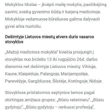
Mokyklos tikslas – įkvėpti meilę mokytis, pasitikėjimą
savimi, sveiką gyvenimo būdą ir karjerą medicinoje.
Mokykloje vedamuose būreliuose galima dalyvauti
gyvai arba nuotoliu.
Dešimtyje Lietuvos miestų atvers duris vasaros
stovyklos
„Mažoji medicinos mokykla“ kviečia prisijungti į
stovyklas nuo birželio 13 iki rugpjūčio 26d. darbo
dienomis net dešimtyje Lietuvos miestų: Vilniuje,
Kaune, Klaipėdoje, Palangoje, Marijampolėje,
Panevėžyje, Gargžduose, Šilutėje, Kretingoje, Nidoje.
Stovyklose pristatomos septynios temos pagal
skirtingas amžiaus grupes: „Būsiu veterinaru“, „Būsiu
gydytoju“, „Būsiu gydytoju – renkuosi profesiją“,