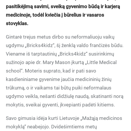
pasitikėjimą savimi, sveiką gyvenimo būdą ir karjerą
medicinoje, todėl kviečia į būrelius ir vasaros
stovyklas.
Gintarė trejus metus dirbo su neformaliuoju vaikų
ugdymu „Bricks4kidz“, šį ženklą valdo frančizės būdu.
Viename iš tarptautinių „Bricks4kidz“ susirinkimų
sužinojo apie dr. Mary Mason įkurtą „Little Medical
school“. Moteris suprato, kad ir pati savo
kasdieniniame gyvenime jaučia medicininių žinių
trūkumą, o ir vaikams tai būtų puiki neformalaus
ugdymo veikla, nešanti didžiulę naudą, skatinanti norą
mokytis, sveikai gyventi, įkvepianti padėti kitiems.
Savo gimusia idėja kurti Lietuvoje „Mažąją medicinos
mokyklą“ neabejojo. Dvidešimtiems metų