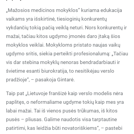
„Mažosios medicinos mokyklos” kuriama edukacija
vaikams yra išskirtinė, tiesioginių konkurentų
vykdančių tokią pačią veiklą neturi. Nors konkurentų ir
mažai, tačiau kitos ugdymo įmonės daro įtaką šios
mokyklos veiklai. Mokykloms pristato naujas vaikų
ugdymo sritis, siekia perteikti profesionalumą: „Tačiau
vis dar stebina mokyklų nenoras bendradarbiauti ir
švietime esanti biurokratija, to nesitikėjau verslo
pradžioje“, – pasakoja Gintarė.
Taip pat „Lietuvoje franšizė kaip verslo modelis nėra
paplitęs, o neformaliame ugdyme tokių kaip mes yra
labai mažai. Tai iš vienos pusės trūkumas, iš kitos
pusės – pliusas. Galime naudotis visa tarptautine
patirtimi, kas leidžia būti novatoriškiems“, – pastebi