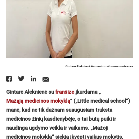
Gintarė Aleknienė Asmeninio albumo nuotrauka
Gintarė Aleknienė su
franšize
įkurdama „
Mažąją medicinos mokyklą
“ („Little medical school“)
manė, kad ne tik dažnam suaugusiam trūksta
medicinos žinių kasdienybėje, o tai būtų puiki ir
naudinga ugdymo veikla ir vaikams. „Mažoji
medicinos mokykla“ siekia įkvėpti vaikus mokytis,