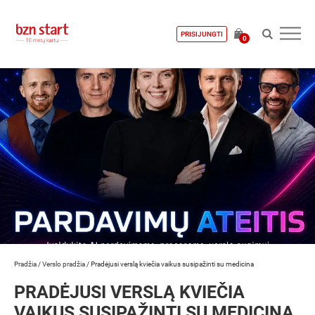
PRISIJUNGTI
0
Pradžia
/
Verslo pradžia
/
Pradėjusi verslą kviečia vaikus susipažinti su medicina
PRADĖJUSI VERSLĄ KVIEČIA
VAIKUS SUSIPAŽINTI SU MEDICINA