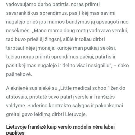
vadovaujamo darbo patirtis, noras priimti
savarankiškus sprendimus, pasitikėjimas savimi
nugalėjo prieš jos mamos bandymus ją apsaugoti nuo
nesėkmės. „Mano mama daug metų vadovavo verslui,
tad buvo prieš šį žingsnį, siūlė ir toliau dirbti
tarptautinėje įmonėje, kurioje man puikiai sekėsi,
tačiau noras priimti sprendimus pačiai, patirtis ir
pasitikėjimas nugalėjo ir dėl to visai nesigailiu“, – sako
pašnekovė.
Aleknienė susisiekė su „Little medical school“ ženklo
atstovais, pristatė savo patirtį versle ir franšizės
valdyme. Suderino kontrakto sąlygas ir pakankamai
greitai gavo leidimą dirbti Lietuvoje.
Lietuvoje franšizė kaip verslo modelis nėra labai
paplitęs