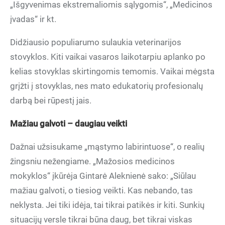
„Išgyvenimas ekstremaliomis sąlygomis“, „Medicinos
įvadas“ ir kt.
Didžiausio populiarumo sulaukia veterinarijos
stovyklos. Kiti vaikai vasaros laikotarpiu aplanko po
kelias stovyklas skirtingomis temomis. Vaikai mėgsta
grįžti į stovyklas, nes mato edukatorių profesionalų
darbą bei rūpestį jais.
Mažiau galvoti – daugiau veikti
Dažnai užsisukame „mąstymo labirintuose“, o realių
žingsniu nežengiame. „Mažosios medicinos
mokyklos“ įkūrėja Gintarė Aleknienė sako: „Siūlau
mažiau galvoti, o tiesiog veikti. Kas nebando, tas
neklysta. Jei tiki idėja, tai tikrai patikės ir kiti. Sunkių
situacijų versle tikrai būna daug, bet tikrai viskas