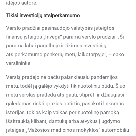
idėjos autorė.
Tikisi investicijų atsiperkamumo
Verslo pradžiai pasinaudojo valstybės įsteigtos
finansų įstaigos „Invega“ parama verslo pradžiai: „Ši
parama labai pagelbėjo ir tikimės investicijų
atsiperkamumo penkerių metų laikotarpyje“, – sako
verslininkė.
Verslą pradėjo ne pačiu palankiausiu pandemijos
metu, todėl ją galėjo vykdyti tik nuotoliniu būdu. Šiuo
metu verslas pradeda atsigauti, stiprėti ir džiaugiasi
galėdamas rinkti gražias patirtis, pasakoti linksmas
istorijas, tokias kaip vaikas per nuotolinę pamoką
išsitraukią klibantį dantuką arba atvykus į ugdymo
įstaigas „Mažosios medicinos mokyklos“ automobiliu