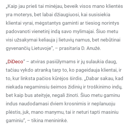
„Kaip jau prieš tai minėjau, beveik visos mano klientės
yra moterys, bet labai džiaugiuosi, kai susisiekia
klientai vyrai, mėgstantys gaminti ar tiesiog norintys
padovanoti vienetinį indą savo mylimajai. Šiuo metu
visi užsakymai keliauja į lietuvių namus, bet nebūtinai
gyvenančių Lietuvoje“, – prasitaria D. Anužė.
„
DiDeco
“ – atviras pasiūlymams ir jų sulaukia daug,
tačiau vykdo atranką tarp to, ko pageidauja klientai, ir
to, kur linksta pačios kūrėjos širdis. „Dabar sakau, kad
niekada negaminsiu šeimos židinių ir troškinimo indų,
bet kaip bus ateityje, negali žinoti. Šiuo metu gaminu
indus naudodamasi dviem krosnimis ir neplanuoju
plėstis, juk, mano manymu, tai ir neturi tapti masiniu
gaminiu“, – tikina menininkė.