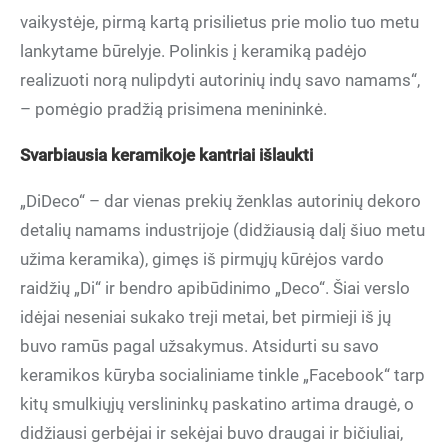
vaikystėje, pirmą kartą prisilietus prie molio tuo metu
lankytame būrelyje. Polinkis į keramiką padėjo
realizuoti norą nulipdyti autorinių indų savo namams“,
– pomėgio pradžią prisimena menininkė.
Svarbiausia keramikoje kantriai išlaukti
„DiDeco“ – dar vienas prekių ženklas autorinių dekoro
detalių namams industrijoje (didžiausią dalį šiuo metu
užima keramika), gimęs iš pirmųjų kūrėjos vardo
raidžių „Di“ ir bendro apibūdinimo „Deco“. Šiai verslo
idėjai neseniai sukako treji metai, bet pirmieji iš jų
buvo ramūs pagal užsakymus. Atsidurti su savo
keramikos kūryba socialiniame tinkle „Facebook“ tarp
kitų smulkiųjų verslininkų paskatino artima draugė, o
didžiausi gerbėjai ir sekėjai buvo draugai ir bičiuliai,