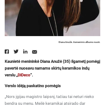
Diana Anužė. Asmeninio albumo nuotr.
Kaunietė menininkė Diana Anužė (35) ilgametį pomėgį
pavertė nuosavu namams skirtų keramikos indų
verslu „
DiDeco
“.
Verslo idėją paskatino pomėgis
„Nors įgijau magistro laipsnį, tačiau tai neturi nieko
bendra su menu. Meilė keramikai atsirado dar