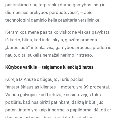
pasirinkimo ribą tarp rankų darbo gamybos indų ir
didmeninės prekybos parduotuvėse“, – apie
technologinį gaminio kelią prasitaria verslininkė.
Keramikos mene pasitaiko visko: ne viskas pavyksta
iš karto, būna, kad indai skyla, glazūra pradeda
„burbuliuoti“ ir tenka visą gamybos procesą pradėti iš
naujo, o tai sukelia nemažai nerimo ir streso.
Kūrybos variklis – teigiamos klienčių žinutės
Kūrėja D. Anužė džiūgauja: „Turiu pačias
fantastiškiausias klientes – moterų yra 99 procentai.
Visada galvojau, kad Lietuvoje nusistovėjęs toks
požiūris, kad nusipirkti patinkantį daiktą ir būti juo
patenkintam yra kaip ir norma, o papildomai dėkoti ar
džiaugtis nebūtina. Visai kas kita, kai daiktas