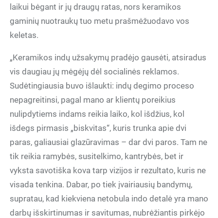
laikui bėgant ir jų draugų ratas, nors keramikos
gaminių nuotraukų tuo metu prašmėžuodavo vos
keletas.
„Keramikos indų užsakymų pradėjo gausėti, atsiradus
vis daugiau jų mėgėjų dėl socialinės reklamos.
Sudėtingiausia buvo išlaukti: indų degimo proceso
nepagreitinsi, pagal mano ar klientų poreikius
nulipdytiems indams reikia laiko, kol išdžius, kol
išdegs pirmasis „biskvitas“, kuris trunka apie dvi
paras, galiausiai glazūravimas – dar dvi paros. Tam ne
tik reikia ramybės, susitelkimo, kantrybės, bet ir
vyksta savotiška kova tarp vizijos ir rezultato, kuris ne
visada tenkina. Dabar, po tiek įvairiausių bandymų,
supratau, kad kiekviena netobula indo detalė yra mano
darbų išskirtinumas ir savitumas, nubrėžiantis pirkėjo