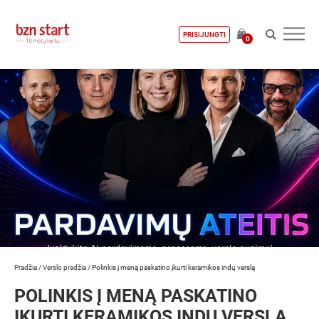
PRISIJUNGTI
0
Pradžia
/
Verslo pradžia
/
Polinkis į meną paskatino įkurti keramikos indų verslą
POLINKIS Į MENĄ PASKATINO
ĮKURTI KERAMIKOS INDŲ VERSLĄ