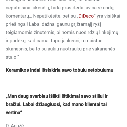
nepateisina lūkesčių, tada prasideda lavina skundų,
komentarų… Nepatikėsite, bet su „
DiDeco
“ yra visiškai
priešingai! Labai dažnai gaunu grįžtamąjį ryšį
teigiamomis žinutėmis, pilnomis nuoširdžių linkėjimų
ir padėkų, kad namai tapo jaukesni, o maistas
skanesnis, be to sulaukiu nuotraukų prie vakarienės
stalo.“
Keramikos indai išsiskiria savo tobulu netobulumu
„Man daug svarbiau išlikti ištikimai savo stiliui ir
braižui. Labai džiaugiuosi, kad mano klientai tai
vertina“
D. Anužė.