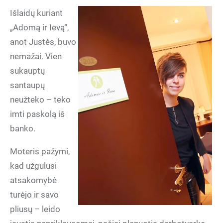
Išlaidų kuriant
„Adomą ir Ievą“,
anot Justės, buvo
nemažai. Vien
sukauptų
santaupų
neužteko – teko
imti paskolą iš
banko.
Moteris pažymi,
kad užgulusi
atsakomybė
turėjo ir savo
pliusų – leido