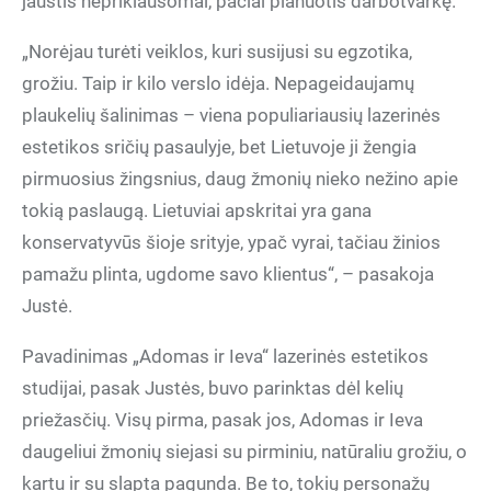
jaustis nepriklausomai, pačiai planuotis darbotvarkę.
„Norėjau turėti veiklos, kuri susijusi su egzotika,
grožiu. Taip ir kilo verslo idėja. Nepageidaujamų
plaukelių šalinimas – viena populiariausių lazerinės
estetikos sričių pasaulyje, bet Lietuvoje ji žengia
pirmuosius žingsnius, daug žmonių nieko nežino apie
tokią paslaugą. Lietuviai apskritai yra gana
konservatyvūs šioje srityje, ypač vyrai, tačiau žinios
pamažu plinta, ugdome savo klientus“, – pasakoja
Justė.
Pavadinimas „Adomas ir Ieva“ lazerinės estetikos
studijai, pasak Justės, buvo parinktas dėl kelių
priežasčių. Visų pirma, pasak jos, Adomas ir Ieva
daugeliui žmonių siejasi su pirminiu, natūraliu grožiu, o
kartu ir su slapta pagunda. Be to, tokių personažų