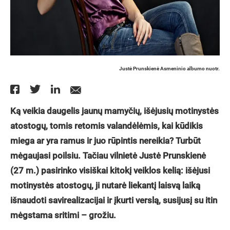
Justė Prunskienė Asmeninio albumo nuotr.
Ką veikia daugelis jaunų mamyčių, išėjusių motinystės
atostogų, tomis retomis valandėlėmis, kai kūdikis
miega ar yra ramus ir juo rūpintis nereikia? Turbūt
mėgaujasi poilsiu. Tačiau vilnietė Justė Prunskienė
(27 m.) pasirinko visiškai kitokį veiklos kelią: išėjusi
motinystės atostogų, ji nutarė liekantį laisvą laiką
išnaudoti savirealizacijai ir įkurti verslą, susijusį su itin
mėgstama sritimi – grožiu.