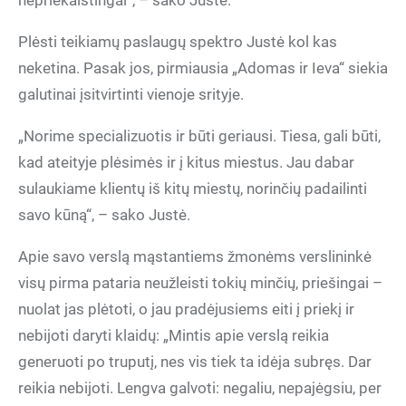
nepriekaištingai“, – sako Justė.
Plėsti teikiamų paslaugų spektro Justė kol kas
neketina. Pasak jos, pirmiausia „Adomas ir Ieva“ siekia
galutinai įsitvirtinti vienoje srityje.
„Norime specializuotis ir būti geriausi. Tiesa, gali būti,
kad ateityje plėsimės ir į kitus miestus. Jau dabar
sulaukiame klientų iš kitų miestų, norinčių padailinti
savo kūną“, – sako Justė.
Apie savo verslą mąstantiems žmonėms verslininkė
visų pirma pataria neužleisti tokių minčių, priešingai –
nuolat jas plėtoti, o jau pradėjusiems eiti į priekį ir
nebijoti daryti klaidų: „Mintis apie verslą reikia
generuoti po truputį, nes vis tiek ta idėja subręs. Dar
reikia nebijoti. Lengva galvoti: negaliu, nepajėgsiu, per