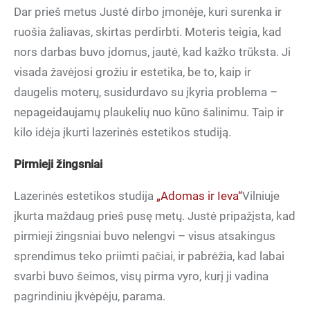
Dar prieš metus Justė dirbo įmonėje, kuri surenka ir
ruošia žaliavas, skirtas perdirbti. Moteris teigia, kad
nors darbas buvo įdomus, jautė, kad kažko trūksta. Ji
visada žavėjosi grožiu ir estetika, be to, kaip ir
daugelis moterų, susidurdavo su įkyria problema –
nepageidaujamų plaukelių nuo kūno šalinimu. Taip ir
kilo idėja įkurti lazerinės estetikos studiją.
Pirmieji žingsniai
Lazerinės estetikos studija
„Adomas ir Ieva“
Vilniuje
įkurta maždaug prieš pusę metų. Justė pripažįsta, kad
pirmieji žingsniai buvo nelengvi – visus atsakingus
sprendimus teko priimti pačiai, ir pabrėžia, kad labai
svarbi buvo šeimos, visų pirma vyro, kurį ji vadina
pagrindiniu įkvėpėju, parama.