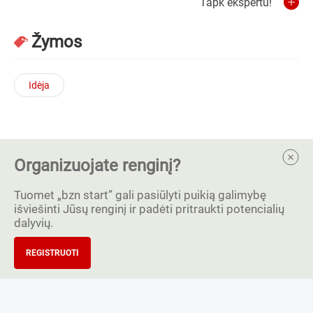
Tapk ekspertu!
Žymos
Idėja
Organizuojate renginį?
Tuomet „bzn start” gali pasiūlyti puikią galimybę
išviešinti Jūsų renginį ir padėti pritraukti potencialių
dalyvių.
REGISTRUOTI