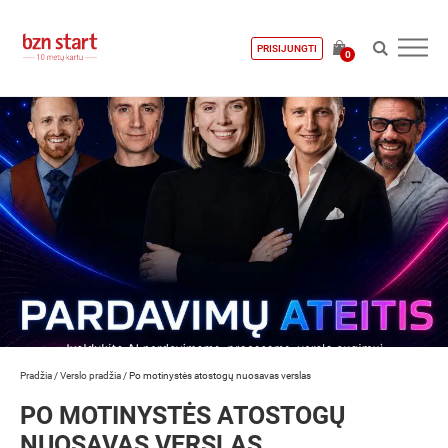
PRISIJUNGTI
0
Pradžia
/
Verslo pradžia
/
Po motinystės atostogų nuosavas verslas
PO MOTINYSTĖS ATOSTOGŲ
NUOSAVAS VERSLAS