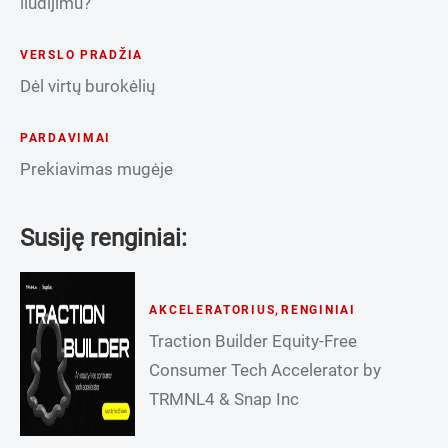
liudijimu?
VERSLO PRADŽIA
Dėl virtų burokėlių
PARDAVIMAI
Prekiavimas mugėje
Susiję renginiai:
AKCELERATORIUS
,
RENGINIAI
Traction Builder Equity-Free
Consumer Tech Accelerator by
TRMNL4 & Snap Inc