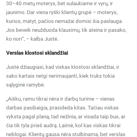
30–40 metų moterys, bet sulaukiame ir vyrų, ir
jaunimo. Dar viena ryški klientų grupė – moterys,
kurios, matyt, pačios nemažai domisi šia paslauga.
Jos beveik neužduoda klausimų, tik ateina ir pasako,
ko nori“, – kalba Justė.
Verslas klostosi sklandžiai
Justė džiaugiasi, kad viskas klostosi sklandžiai, ir
sako kartais netgi nerimaujanti, kiek truks tokia
sąlyginė ramybė.
„Aišku, ramu tikrai nėra ir darbų turime – vienas
darbas pasibaigia, prasideda kitas. Tačiau viskas
vyksta pagal planą, tad nežinia, ar visada taip bus, ar
čia tik tyla prieš audrą. Laimė, kol kas viskas tikrai
neblogai. Klientų gausa nėra stulbinama, bet verslas