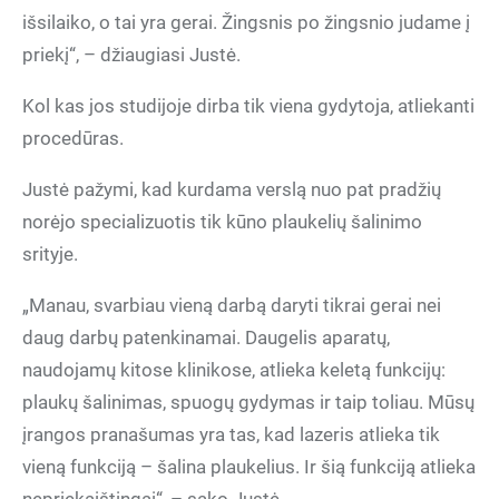
išsilaiko, o tai yra gerai. Žingsnis po žingsnio judame į
priekį“, – džiaugiasi Justė.
Kol kas jos studijoje dirba tik viena gydytoja, atliekanti
procedūras.
Justė pažymi, kad kurdama verslą nuo pat pradžių
norėjo specializuotis tik kūno plaukelių šalinimo
srityje.
„Manau, svarbiau vieną darbą daryti tikrai gerai nei
daug darbų patenkinamai. Daugelis aparatų,
naudojamų kitose klinikose, atlieka keletą funkcijų:
plaukų šalinimas, spuogų gydymas ir taip toliau. Mūsų
įrangos pranašumas yra tas, kad lazeris atlieka tik
vieną funkciją – šalina plaukelius. Ir šią funkciją atlieka