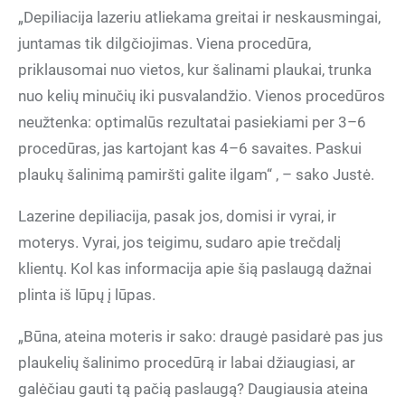
„Depiliacija lazeriu atliekama greitai ir neskausmingai,
juntamas tik dilgčiojimas. Viena procedūra,
priklausomai nuo vietos, kur šalinami plaukai, trunka
nuo kelių minučių iki pusvalandžio. Vienos procedūros
neužtenka: optimalūs rezultatai pasiekiami per 3–6
procedūras, jas kartojant kas 4–6 savaites. Paskui
plaukų šalinimą pamiršti galite ilgam“ , – sako Justė.
Lazerine depiliacija, pasak jos, domisi ir vyrai, ir
moterys. Vyrai, jos teigimu, sudaro apie trečdalį
klientų. Kol kas informacija apie šią paslaugą dažnai
plinta iš lūpų į lūpas.
„Būna, ateina moteris ir sako: draugė pasidarė pas jus
plaukelių šalinimo procedūrą ir labai džiaugiasi, ar
galėčiau gauti tą pačią paslaugą? Daugiausia ateina