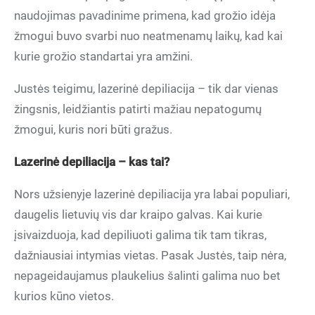
naudojimas pavadinime primena, kad grožio idėja
žmogui buvo svarbi nuo neatmenamų laikų, kad kai
kurie grožio standartai yra amžini.
Justės teigimu, lazerinė depiliacija – tik dar vienas
žingsnis, leidžiantis patirti mažiau nepatogumų
žmogui, kuris nori būti gražus.
Lazerinė depiliacija – kas tai?
Nors užsienyje lazerinė depiliacija yra labai populiari,
daugelis lietuvių vis dar kraipo galvas. Kai kurie
įsivaizduoja, kad depiliuoti galima tik tam tikras,
dažniausiai intymias vietas. Pasak Justės, taip nėra,
nepageidaujamus plaukelius šalinti galima nuo bet
kurios kūno vietos.