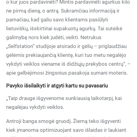
o kur juos pardavinėti? Mintis pardavinėti agurkus kilo
ne pirmą dieną, o antrą. Sukramčiau informaciją ir
pamačiau, kad galiu savo klientams pasiūlyti
lietuviškų, išskirtinai supakuotų agurkų. Tai suteikė
galimybę nors kiek judėti, veikti. Netrukus
„Selfstation“ studijoje atsirado ir gėlių – priglaudžiau
gėlėmis prekiaujančią klientę, kuri tuo metu negalėjo
vykdyti veiklos viename iš didžiųjų prekybos centrų“, –
apie gelbėjimosi žingsnius pasakoja sumani moteris.
Pavyko išsilaikyti ir atgyti kartu su pavasariu
„Taip drauge išgyvenome sunkiausią laikotarpį, kai
negalėjau vykdyti veiklos.
Antroji banga smogė gruodį. Žiemą teko išgyventi
kiek įmanoma optimizuojant savo išlaidas ir laukiant