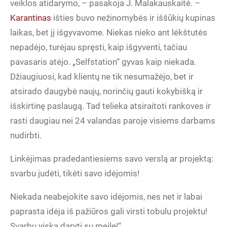
veiklos atidarymo, – pasakoja J. Malakauskaitė. –
Karantinas
išties buvo nežinomybės ir iššūkių kupinas
laikas, bet jį išgyvavome. Niekas nieko ant lėkštutės
nepadėjo, turėjau spręsti, kaip išgyventi, tačiau
pavasaris atėjo. „Selfstation“ gyvas kaip niekada.
Džiaugiuosi, kad klientų ne tik nesumažėjo, bet ir
atsirado daugybė naujų, norinčių gauti kokybišką ir
išskirtinę paslaugą. Tad telieka atsiraitoti rankoves ir
rasti daugiau nei 24 valandas paroje visiems darbams
nudirbti.
Linkėjimas pradedantiesiems savo verslą ar projektą:
svarbu judėti, tikėti savo idėjomis!
Niekada neabejokite savo idėjomis, nes net ir labai
paprasta idėja iš pažiūros gali virsti tobulu projektu!
Svarbu viską daryti su meile!“