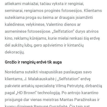
atliekami makiažai, tačiau vyksta ir renginiai,
seminarai, rengiamos proginės fotosesijos. Klientams
suteikiama proga su šeima ar draugais įsiamžinti
kalėdinėse, velykinėse, Valentino dienos ar
asmeninėse fotosesijose. „Selfstation“ durys atviros
kino, reklamų kūrėjams, kurie mielai renkasi šią erdvę
dėl aukštų lubų, gero apšvietimo ir kintančių
dekoracijų.
Grožio ir renginių erdvė tik auga
Norėdama suteikti visapusiškas paslaugas savo
klientams, J. Malakauskaitė į „Selfstation“ erdvę
pakvietė antakių specialistę Vilmą Petrutytę, dirbančią
pagal „HD Brown“ technologiją. Po antrojo karantino
prisijungė dar vienas meistras Mantas Paražinskas ir
kvapų dizainerė Ramunė Gvozdaitė. Čia taip pat