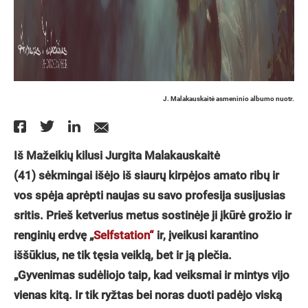
J. Malakauskaitė asmeninio albumo nuotr.
Iš Mažeikių kilusi Jurgita Malakauskaitė
(41) sėkmingai išėjo iš siaurų kirpėjos amato ribų ir
vos spėja aprėpti naujas su savo profesija susijusias
sritis. Prieš ketverius metus sostinėje ji įkūrė grožio ir
renginių erdvę „
Selfstation“
ir, įveikusi karantino
iššūkius, ne tik tęsia veiklą, bet ir ją plečia.
„Gyvenimas sudėliojo taip, kad veiksmai ir mintys vijo
vienas kitą. Ir tik ryžtas bei noras duoti padėjo viską