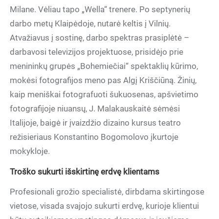
Milane. Vėliau tapo „Wella“ trenere. Po septynerių
darbo metų Klaipėdoje, nutarė keltis į Vilnių.
Atvažiavus į sostinę, darbo spektras prasiplėtė –
darbavosi televizijos projektuose, prisidėjo prie
menininkų grupės „Bohemiečiai“ spektaklių kūrimo,
mokėsi fotografijos meno pas Algį Kriščiūną. Žinių,
kaip meniškai fotografuoti šukuosenas, apšvietimo
fotografijoje niuansų, J. Malakauskaitė sėmėsi
Italijoje, baigė ir įvaizdžio dizaino kursus teatro
režisieriaus Konstantino Bogomolovo įkurtoje
mokykloje.
Troško sukurti išskirtinę erdvę klientams
Profesionali grožio specialistė, dirbdama skirtingose
vietose, visada svajojo sukurti erdvę, kurioje klientui