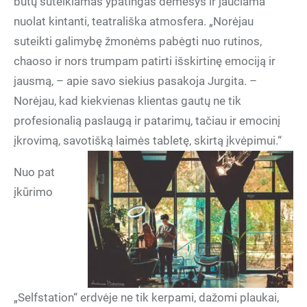
būtų suteikiamas ypatingas dėmesys ir jaučiama
nuolat kintanti, teatrališka atmosfera. „Norėjau
suteikti galimybę žmonėms pabėgti nuo rutinos,
chaoso ir nors trumpam patirti išskirtinę emociją ir
jausmą, – apie savo siekius pasakoja Jurgita. –
Norėjau, kad kiekvienas klientas gautų ne tik
profesionalią paslaugą ir patarimų, tačiau ir emocinį
įkrovimą, savotišką laimės tabletę, skirtą įkvėpimui.“
Nuo pat
įkūrimo
„Selfstation“ erdvėje ne tik kerpami, dažomi plaukai,