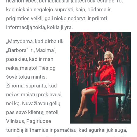
nežinomybės, bet labiausiai jautėsi sukrėsta dėl to,
kad niekaip negalėjo suprasti, kaip, būdama iš
prigimties veikli, gali nieko nedaryti ir priimti
informaciją tokią, kokia ji yra.
„Matydama, kad dirba tik
„Barbora“ ir „Maxima“,
pasakiau, kad ir man
reikia maisto! Tiesiog
šovė tokia mintis.
Žinoma, suprantu, kad
nei aš maistu prekiavusi,
nei ką. Nuvažiavau gėlių
pas savo klientę, netoli
Vilniaus, Pagiriuose
turinčią šiltnamius ir pamačiau, kad agurkai juk auga,