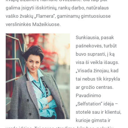
galima įsigyti išskirtinių, rankų darbo, natūralaus
vaško žvakių „Flamera“, gaminamų gimtuosiuose
verslininkės Mažeikiuose.
Sunkiausia, pasak
pašnekovės, turbūt
buvo suprasti, į ką
visa ši veikla išaugs.
„Visada žinojau, kad
tai nebus tik kirpykla
ar grožio centras.
Pavadinimo
„Selfstation“ idėja –
stotelė sau ir klientui,
kurioje gimsta ir