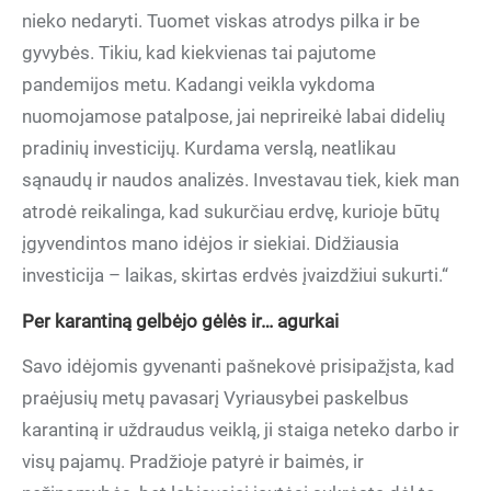
nieko nedaryti. Tuomet viskas atrodys pilka ir be
gyvybės. Tikiu, kad kiekvienas tai pajutome
pandemijos metu. Kadangi veikla vykdoma
nuomojamose patalpose, jai neprireikė labai didelių
pradinių investicijų. Kurdama verslą, neatlikau
sąnaudų ir naudos analizės. Investavau tiek, kiek man
atrodė reikalinga, kad sukurčiau erdvę, kurioje būtų
įgyvendintos mano idėjos ir siekiai. Didžiausia
investicija – laikas, skirtas erdvės įvaizdžiui sukurti.“
Per karantiną gelbėjo gėlės ir… agurkai
Savo idėjomis gyvenanti pašnekovė prisipažįsta, kad
praėjusių metų pavasarį Vyriausybei paskelbus
karantiną ir uždraudus veiklą, ji staiga neteko darbo ir
visų pajamų. Pradžioje patyrė ir baimės, ir