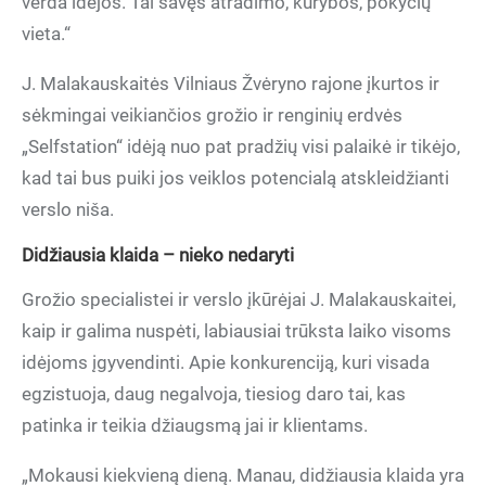
verda idėjos. Tai savęs atradimo, kūrybos, pokyčių
vieta.“
J. Malakauskaitės Vilniaus Žvėryno rajone įkurtos ir
sėkmingai veikiančios grožio ir renginių erdvės
„Selfstation“ idėją nuo pat pradžių visi palaikė ir tikėjo,
kad tai bus puiki jos veiklos potencialą atskleidžianti
verslo niša.
Didžiausia klaida – nieko nedaryti
Grožio specialistei ir verslo įkūrėjai J. Malakauskaitei,
kaip ir galima nuspėti, labiausiai
trūksta laiko visoms
idėjoms įgyvendinti. Apie konkurenciją, kuri visada
egzistuoja, daug negalvoja, tiesiog daro tai, kas
patinka ir teikia džiaugsmą jai ir klientams.
„Mokausi kiekvieną dieną. Manau, didžiausia klaida yra