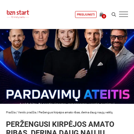
PRISIJUNGTI
0
Pradžia
/
Verslo pradžia
/
Peržengusi kirpėjos amato ribas, derina daug naujų veiklų
PERŽENGUSI KIRPĖJOS AMATO
RIBAS, DERINA DAUG NAUJŲ