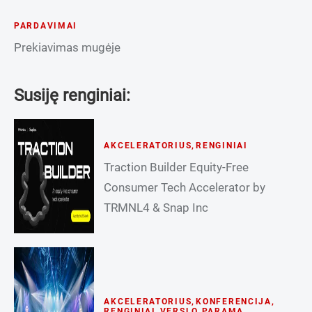
PARDAVIMAI
Prekiavimas mugėje
Susiję renginiai:
AKCELERATORIUS
,
RENGINIAI
Traction Builder Equity-Free
Consumer Tech Accelerator by
TRMNL4 & Snap Inc
AKCELERATORIUS
,
KONFERENCIJA
,
RENGINIAI
,
VERSLO PARAMA