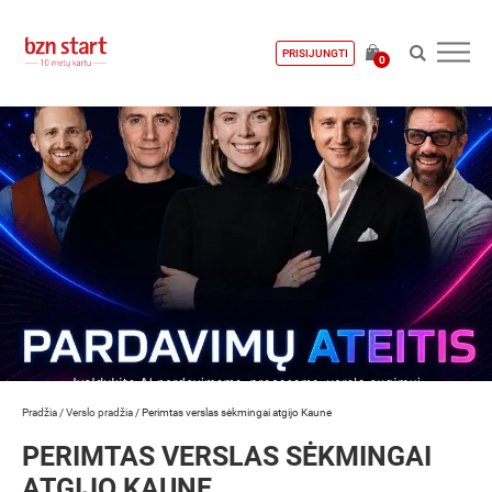
PRISIJUNGTI
0
Pradžia
/
Verslo pradžia
/
Perimtas verslas sėkmingai atgijo Kaune
PERIMTAS VERSLAS SĖKMINGAI
ATGIJO KAUNE