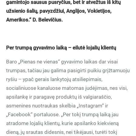
gamintojo sausus pusryčius, bet ir atvežtus iš kitų
užsienio šalių, pavyzdžiui, Anglijos, Vokietijos,
Amerikos.“ D. Belevičius.
Per trumpą gyvavimo laiką – eilutė lojalių klientų
Baro „Pienas ne vienas“ gyvavimo laikas dar visai
trumpas, tačiau jau galima pasigirti puikiu grįžtamuoju
ryšiu – ypač gerais lankytojų atsiliepimais,
socialiniuose kanaluose matomas judėjimas, nes visi,
apsilankę ir paragavę produktų iš valgiaraščio,
asmenines nuotraukas skelbia „Instagram“ ir
„Facebook“ portaluose. „Per tokį trumpą laiką jau
atradome lojalių klientų, kurie apsilanko kiekvieną
dieną, jų srautas didesnis, nei tikėjausi, turėti tokį