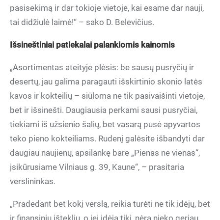
pasisekimą ir dar tokioje vietoje, kai esame dar nauji,
tai didžiulė laimė!“ – sako D. Belevičius.
Išsineštiniai patiekalai palankiomis kainomis
„Asortimentas ateityje plėsis: be sausų pusryčių ir
desertų, jau galima paragauti išskirtinio skonio latės
kavos ir kokteilių – siūloma ne tik pasivaišinti vietoje,
bet ir išsinešti. Daugiausia perkami sausi pusryčiai,
tiekiami iš užsienio šalių, bet vasarą pusė apyvartos
teko pieno kokteiliams. Rudenį galėsite išbandyti dar
daugiau naujienų, apsilankę bare „Pienas ne vienas“,
įsikūrusiame Vilniaus g. 39, Kaune“, – prasitaria
verslininkas.
„Pradedant bet kokį verslą, reikia turėti ne tik idėjų, bet
ir finansinių išteklių, o jei idėja tiki, nėra nieko geriau