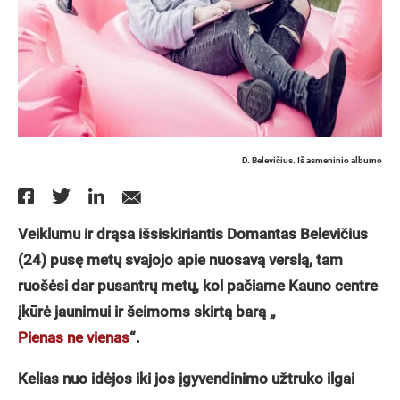
D. Belevičius. Iš asmeninio albumo
Veiklumu ir drąsa išsiskiriantis Domantas Belevičius
(24) pusę metų svajojo apie nuosavą verslą, tam
ruošėsi dar pusantrų metų, kol pačiame Kauno centre
įkūrė jaunimui ir šeimoms skirtą barą „
Pienas ne vienas
“.
Kelias nuo idėjos iki jos įgyvendinimo užtruko ilgai