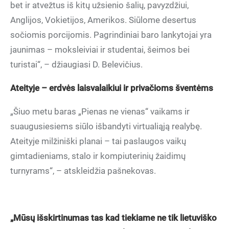
bet ir atvežtus iš kitų užsienio šalių, pavyzdžiui,
Anglijos, Vokietijos, Amerikos. Siūlome desertus
sočiomis porcijomis. Pagrindiniai baro lankytojai yra
jaunimas – moksleiviai ir studentai, šeimos bei
turistai“, – džiaugiasi D. Belevičius.
Ateityje – erdvės laisvalaikiui ir privačioms šventėms
„Šiuo metu baras „Pienas ne vienas“ vaikams ir
suaugusiesiems siūlo išbandyti virtualiąją realybę.
Ateityje milžiniški planai – tai paslaugos vaikų
gimtadieniams, stalo ir kompiuterinių žaidimų
turnyrams“, – atskleidžia pašnekovas.
„Mūsų išskirtinumas tas kad tiekiame ne tik lietuviško