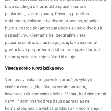
buvę naudinga dėl produkto specifiškumo ir
paskirties jį vartoti vasarą. Pavasarį pradėtas
dokumentų rinkimo ir tvarkymo procesas, pagaliau
buvo surastos tinkamos patalpos tiek savo dydžiu ir
patrauklumu klientams bei geografine vieta –
pačiame centre, tačiau nespėjus jų laiku išnuomoti
greitai buvo perparduotos kitam prekių ženklui, tad
tinkamų veiklai reikėjo ieškoti iš naujo.
Visada norėjo turėti kažką savo
Verslo savininkas teigia veiklą pradėjęs vykdyti
visiškai vienas: „Neieškojau verslo partnerių,
investavau tik asmenines lėšas. Manau, kad vienam tai
daryti ir administruoti yra daug paprasčiau nei
komandoje, nes čia viskas priklauso tik nuo manęs ir