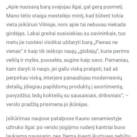
„Apie nuosavą barą svajojau ilgai, gal gerą pusmetį.
Mano tėtis staiga mestelėjo mintį, kad būtent tokia
vieta įsikūrusi Vilniuje, nors apie tai nebuvau niekada
girdėjęs. Labai greitai susisiekiau su savininkais, tuo
metu jie ruošėsi visiškai uždaryti barą „Pienas ne
vienas“ ir kaip tik ieškojo naujų „globėjų“, kurie perims
veiklą ir mylės, puoselės, augins kaip savo. Pamaniau,
kam daryti iš naujo, jei galiu viską pratęsti, tad aš
perpirkau viską, interjere panaudojau modernesnių
detalių, įdiegiau papildomų produktų į asortimentą,
pavyzdžiui, ledų kokteilių su sausaisiais, dribsniais“, –
verslo pradžią prisimena jo įkūrėjas.
Įsikūrimas naujose patalpose Kauno senamiestyje
užtruko ilgai: po verslo įsigijimo rudenį kantriai buvo
laukiama pavasario, nes žiemą švęsti įkurtuves nebūtų