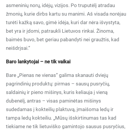
asmeninių norų, idėjų, vizijos. Po truputėlį atradau
žmonių, kurie dirbs kartu su manimi. Aš visada norėjau
turėti kažką savo, gimė idėja, kuri dar nėra išvystyta,
bet yra ir įdomi, patraukli Lietuvos rinkai. Žinoma,
baimės buvo, bet geriau pabandyti nei graužtis, kad
neišdrįsai.“
Baro lankytojai – ne tik vaikai
Bare „Pienas ne vienas“ galima skanauti dviejų
pagrindinių produktų: pirmas – sausų pusryčių,
saldainių ir pieno mišinys, kuris keliauja į vieną
dubenėlį, antras – visas paminėtas mišinys
sudedamas į kokteilių plaktuvą, įmaišoma ledų ir
tampa ledų kokteiliu. „Mūsų išskirtinumas tas kad
tiekiame ne tik lietuviško gamintojo sausus pusryčius,