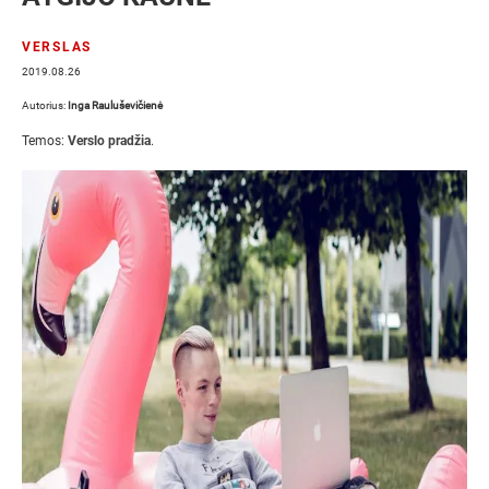
VERSLAS
2019.08.26
Autorius:
Inga Rauluševičienė
Temos:
Verslo pradžia
.