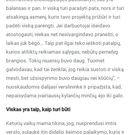
balansas ir pan. Ir viską turi parašyti pats, nors ir turi
atsakingą asmenį, kuris tavo projektą prižiūri ir turi
padėti viską parengti. Jei darbuotojai išeidavo
atostogauti, niekas net nesivargindavo pranešti, o
laikas juk bėgo… Taip pat ilgai teko ieškoti patalpų,
kurios atitiktų reikiamas sąlygas, nebūtų pernelyg
brangios. Tokių niuansų buvo daug. Tuomet
galvodavau, kad tai ženklai, jog reikia sustoti ir viską
mesti, bet užsispyrimo buvo daugiau nei kliūčių“, –
nuoskaudomis dalijasi verslininkė ir pripažįsta, kad,
nepaisydama įvairiausių kylančių minčių, ėjo iki galo.
Viskas yra taip, kaip turi būti
Keturių vaikų mama tikina, jog, nusprendusi imtis
verslo, sulaukė itin didelio šeimos palaikymo, kuris ir