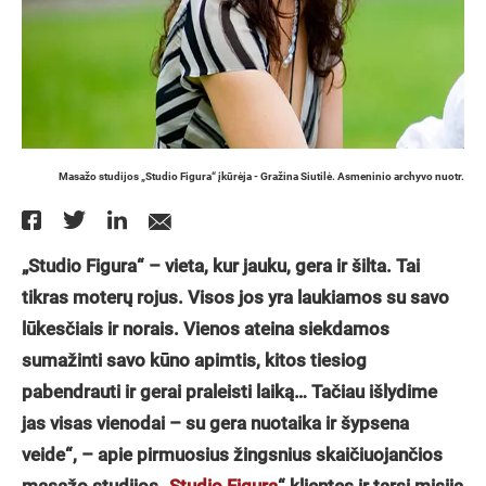
Masažo studijos „Studio Figura“ įkūrėja - Gražina Siutilė. Asmeninio archyvo nuotr.
„Studio Figura“ – vieta, kur jauku, gera ir šilta. Tai
tikras moterų rojus. Visos jos yra laukiamos su savo
lūkesčiais ir norais. Vienos ateina siekdamos
sumažinti savo kūno apimtis, kitos tiesiog
pabendrauti ir gerai praleisti laiką… Tačiau išlydime
jas visas vienodai – su gera nuotaika ir šypsena
veide“, – apie pirmuosius žingsnius skaičiuojančios