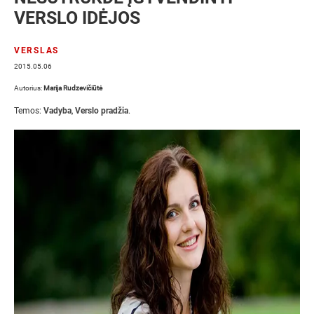
VERSLO IDĖJOS
VERSLAS
2015.05.06
Autorius:
Marija Rudzevičiūtė
Temos:
Vadyba
,
Verslo pradžia
.