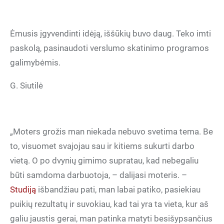
Ėmusis įgyvendinti idėją, iššūkių buvo daug. Teko imti
paskolą, pasinaudoti verslumo skatinimo programos
galimybėmis.
G. Siutilė
„Moters grožis man niekada nebuvo svetima tema. Be
to, visuomet svajojau sau ir kitiems sukurti darbo
vietą. O po dvynių gimimo supratau, kad nebegaliu
būti samdoma darbuotoja, – dalijasi moteris. –
Studiją
išbandžiau pati, man labai patiko, pasiekiau
puikių rezultatų ir suvokiau, kad tai yra ta vieta, kur aš
galiu jaustis gerai, man patinka matyti besišypsančius