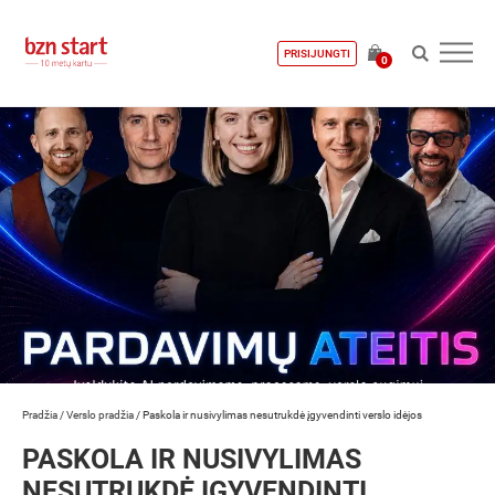
PRISIJUNGTI
0
Pradžia
/
Verslo pradžia
/
Paskola ir nusivylimas nesutrukdė įgyvendinti verslo idėjos
PASKOLA IR NUSIVYLIMAS
NESUTRUKDĖ ĮGYVENDINTI