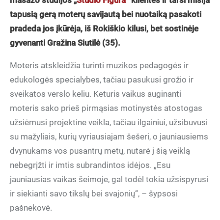
masažo studijos „
Studio Figura
“ klientes ir tarsi misija
tapusią gerą moterų savijautą bei nuotaiką pasakoti
pradeda jos įkūrėja, iš Rokiškio kilusi, bet sostinėje
gyvenanti Gražina Siutilė (35).
Moteris atskleidžia turinti muzikos pedagogės ir
edukologės specialybes, tačiau pasukusi grožio ir
sveikatos verslo keliu. Keturis vaikus auginanti
moteris sako prieš pirmąsias motinystės atostogas
užsiėmusi projektine veikla, tačiau ilgainiui, užsibuvusi
su mažyliais, kurių vyriausiajam šešeri, o jauniausiems
dvynukams vos pusantrų metų, nutarė į šią veiklą
nebegrįžti ir imtis subrandintos idėjos. „Esu
jauniausias vaikas šeimoje, gal todėl tokia užsispyrusi
ir siekianti savo tikslų bei svajonių“, – šypsosi
pašnekovė.