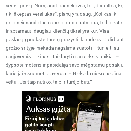
vedė į priekį. Nors, anot pašnekovės, tai „dar šiltas, ką
tik iškeptas versliukas“, planų yra daug. „Kol kas iki
galo neišnaudotos nuomojamos patalpos, tad plėstis
ir aptarnauti daugiau klienčių tikrai yra kur. Visa
paslaugų puokštė turėtų pražysti iki rudens. O dirbant
grožio srityje, niekada negalima sustoti – turi eiti su
naujovėmis. Tikiuosi, tai daryti man seksis puikiai, –
šypsosi moteris ir pasidalija savo mėgstamu posakiu,
kuris jai visuomet praverčia: – Niekada nieko nebūna
veltui. Jei taip nutiko, taip ir turėjo būti.“