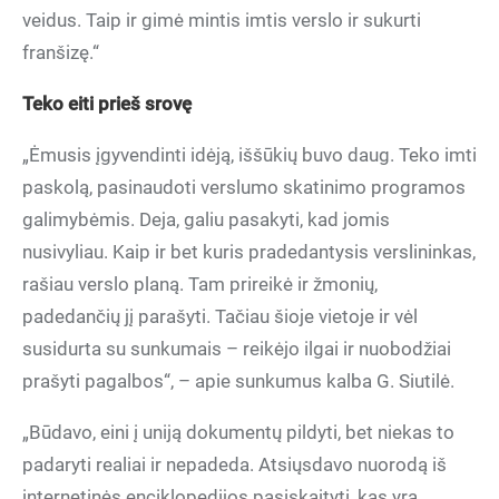
veidus. Taip ir gimė mintis imtis verslo ir sukurti
franšizę.“
Teko eiti prieš srovę
„Ėmusis įgyvendinti idėją, iššūkių buvo daug. Teko imti
paskolą, pasinaudoti verslumo skatinimo programos
galimybėmis. Deja, galiu pasakyti, kad jomis
nusivyliau. Kaip ir bet kuris pradedantysis verslininkas,
rašiau verslo planą. Tam prireikė ir žmonių,
padedančių jį parašyti. Tačiau šioje vietoje ir vėl
susidurta su sunkumais – reikėjo ilgai ir nuobodžiai
prašyti pagalbos“, – apie sunkumus kalba G. Siutilė.
„Būdavo, eini į uniją dokumentų pildyti, bet niekas to
padaryti realiai ir nepadeda. Atsiųsdavo nuorodą iš
internetinės enciklopedijos pasiskaityti, kas yra