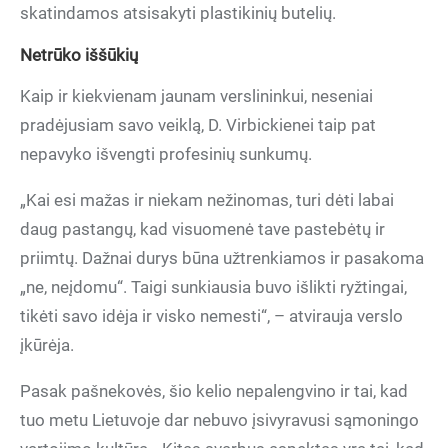
skatindamos atsisakyti plastikinių butelių.
Netrūko iššūkių
Kaip ir kiekvienam jaunam verslininkui, neseniai
pradėjusiam savo veiklą, D. Virbickienei taip pat
nepavyko išvengti profesinių sunkumų.
„Kai esi mažas ir niekam nežinomas, turi dėti labai
daug pastangų, kad visuomenė tave pastebėtų ir
priimtų. Dažnai durys būna užtrenkiamos ir pasakoma
„ne, neįdomu“. Taigi sunkiausia buvo išlikti ryžtingai,
tikėti savo idėja ir visko nemesti“, – atvirauja verslo
įkūrėja.
Pasak pašnekovės, šio kelio nepalengvino ir tai, kad
tuo metu Lietuvoje dar nebuvo įsivyravusi sąmoningo