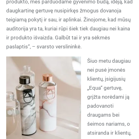
produkto, mes parduodame gyvenimo būdą, idėją, kad
daugkartinę gertuvę nusipirkęs žmogus dovanoja
teigiamą pokytį ir sau, ir aplinkai. Žinojome, kad mūsų
auditorija yra ta, kuriai rūpi šiek tiek daugiau nei kaina
ir produkto išvaizda. Galbūt tai ir yra sėkmės
paslaptis“, – svarsto verslininkė.
Šiuo metu daugiau
nei pusė įmonės
klientų, įsigijusių
„Equa“ gertuvę,
grįžta norėdami ją
padovanoti
draugams bei
šeimos nariams, o
atsiranda ir klientų,