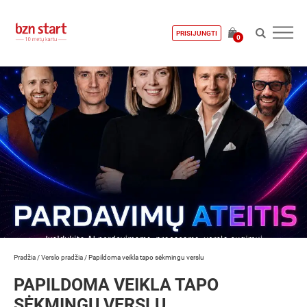
PRISIJUNGTI
0
Pradžia
/
Verslo pradžia
/
Papildoma veikla tapo sėkmingu verslu
PAPILDOMA VEIKLA TAPO
SĖKMINGU VERSLU