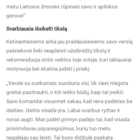
metu Lietuvos žmonės rūpinasi savo ir aplinkos
gerove!“
Svarbiausia išsikelti tikslą
Ketinantiesiems arba jau pradėjusiesiems savo verslą
pašnekovė linki neapleisti užsibrėžtų tikslų ir
rekomenduoja imtis veiklos toje srityje, kuri labiausiai
motyvuoja bei skatina judėti į priekį.
„Versle su sunkumais susiduria visi, tik vieni mėgsta
greitai pasitraukti, o kiti ieško būdų, kaip tai įveikti.
Savo komandai visuomet sakau, kad nėra padėties be
išeities. Išeitis visada yra. Labai svarbus ryžtas ir
noras augti. Man judėti pirmyn padėjo tai, kad visada
prisiimdavau įsipareigojimus, kurių tuo metu
negalėjau sau leisti. Tai buvo didžiulė paskata