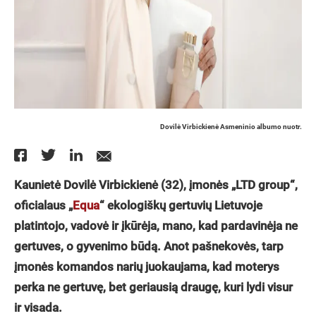
Dovilė Virbickienė Asmeninio albumo nuotr.
Kaunietė Dovilė Virbickienė (32), įmonės „LTD group“,
oficialaus „
Equa
“ ekologiškų gertuvių Lietuvoje
platintojo, vadovė ir įkūrėja, mano, kad pardavinėja ne
gertuves, o gyvenimo būdą. Anot pašnekovės, tarp
įmonės komandos narių juokaujama, kad moterys
perka ne gertuvę, bet geriausią draugę, kuri lydi visur
ir visada.