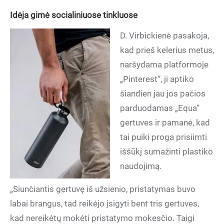
Idėja gimė socialiniuose tinkluose
D. Virbickienė pasakoja,
kad prieš kelerius metus,
naršydama platformoje
„Pinterest“, ji aptiko
šiandien jau jos pačios
parduodamas „Equa“
gertuves ir pamanė, kad
tai puiki proga prisiimti
iššūkį sumažinti plastiko
naudojimą.
„Siunčiantis gertuvę iš užsienio, pristatymas buvo
labai brangus, tad reikėjo įsigyti bent tris gertuves,
kad nereikėtų mokėti pristatymo mokesčio. Taigi