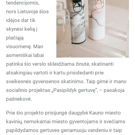
tendencijomis,
nors Lietuvoje šios
idėjos dar tik
skynėsi kelią į
plačiąją
visuomenę. Man
asmeniškai labai
patinka šio verslo skleidžiama žinutė, skatinanti
atsakingiau vartoti ir kartu prisidedanti prie
sveikesnės gyvensenos skatinimo. Taip gimė ir mano
socialinis projektas „Pasipildyk gertuvę“, – pasakoja
pašnekovė.
Prie šio projekto prisijungė daugybė Kauno miesto
kavinių, nemokamai miesto gyventojams ir svečiams
papildydamos gertuves geriamuoju vandeniu ir taip