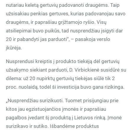
nutariau keletą gertuvių padovanoti draugėms. Taip
užsisakiau penkias gertuves, kurias padovanojau savo
draugėms, ir paprašiau grįžtamojo ryšio. Visų
atsiliepimai buvo puikūs, tad nusprendžiau įsigyti dar
20 ir pabandyti jas parduoti“, – pasakoja verslo
įkūrėja.
Nusprendusi kreiptis į produkto tiekėją dėl gertuvių
užsakymo siekiant parduoti, D. Virbickienė susidūrė su
dilema: už 20 nupirktų gertuvių tiekėjas siūlė tik 2
proc. nuolaidą, todėl ši investicija buvo gana rizikinga.
„Nusprendžiau surizikuoti. Tuomet prisijungiau prie
kitos jau egzistuojančios įmonės ir paprašiau
pagalbos įvedant šį produktą į Lietuvos rinką. Įmonė
surizikavo ir sutiko. Išbandėme produktus