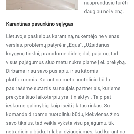
nusprendusių turėti
daugiau nei vieną.
Karantinas pasunkino sąlygas
Lietuvoje paskelbus karantiną, nukentėjo ne vienas
verslas, problemų patyrė ir „Equa“. „Užsidarius
knygynų tinklui, praradome didelę dalį pajamų, tad
visus pajėgumus šiuo metu nukreipiame į el. prekybą.
Dirbame ir su savo puslapiu, ir su kitomis
platformomis. Karantino metu nuotoliniu būdu
pasirašėme sutartis su naujais partneriais, kuriems
prekyba šiuo laikotarpiu yra itin aktyvi. Taip pat
ieškome galimybių, kaip išeiti į kitas rinkas. Su
komanda dirbame nuotoliniu būdu, kiekvienas žino
savo tikslus, tad veikla vyksta visu pajėgumu, tik
netradiciniu būdu. Ir labai džiaugiamės, kad karantino