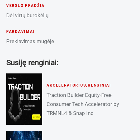
VERSLO PRADŽIA
Dėl virtų burokėlių
PARDAVIMAI
Prekiavimas mugėje
Susiję renginiai:
AKCELERATORIUS
,
RENGINIAI
Traction Builder Equity-Free
Consumer Tech Accelerator by
TRMNL4 & Snap Inc