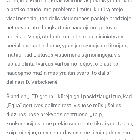
vartojimo kultūra. „Kitas svarbus aspektas yra tai, kad
plastiko naudojimo problema į mūsų kultūrą atėjo
visai neseniai, tad dalis visuomenės pačioje pradžioje
net nesuprato daugkartinio naudojimo gertuvių
poreikio. Visgi, stebėdama judėjimus ir iniciatyvas
socialiniuose tinkluose, ypač jaunesnėje auditorijoje,
matau, kad Lietuvos visuomenė sąmoningėja, vis
labiau plinta tvaraus vartojimo idėjos, o plastiko
naudojimo mažinimas yra itin svarbi to dalis“, –
dalinasi D. Virbickienė.
Šiandien „LTD group“ įkūrėja gali pasidžiaugti tuo, kad
„Equa“ gertuves galima rasti visuose mūsų šalies
didžiuosiuose prekybos centruose. „Taip,
konkurencija šiame prekių segmente tikrai yra. Tačiau,
kaip minėjau, mes nepardavinėjame tiesiog dar vieno