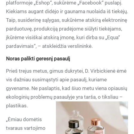
platformoje „Eshop“, sukūrėme „Facebook“ puslapį.
Kiekiams augant didėjo ir gaunama nuolaida iš tiekėjų.
Taip, susiderinę sąlygas, sukūrėme atskirą elektroninę
parduotuvę, produkciją pradėjome siūlyti tiekėjams,
įkūrėme visiškai atskirą įmonę, kuri dirba su „Equa“
pardavimais“, – atskleidžia verslininkė.
Noras palikti geresnį pasaulį
Prieš trejus metus, gimus dukrytei, D. Virbickienė ėmė
vis dažniau susimąstyti apie pasaulį, kuriame
gyvename. Ne paslaptis, kad šiuo metu viena opiausių
ekologinių problemų pasaulyje yra tarša, o tiksliau –
plastikas.
„Ėmiau domėtis
tvaraus vartojimo