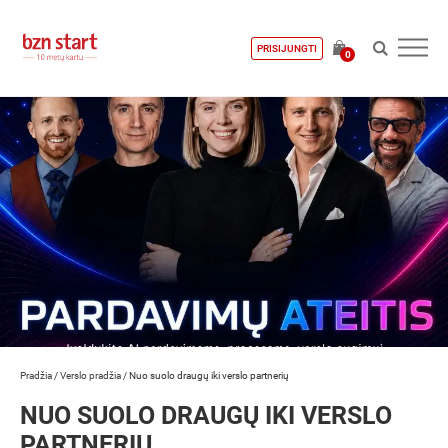
PRISIJUNGTI
0
Pradžia
/
Verslo pradžia
/
Nuo suolo draugų iki verslo partnerių
NUO SUOLO DRAUGŲ IKI VERSLO
PARTNERIŲ