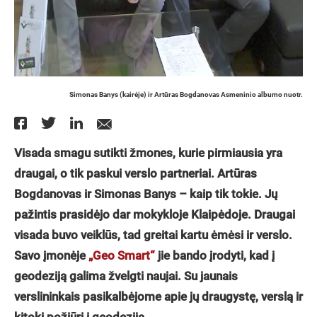
Simonas Banys (kairėje) ir Artūras Bogdanovas Asmeninio albumo nuotr.
Visada smagu sutikti žmones, kurie pirmiausia yra
draugai, o tik paskui verslo partneriai. Artūras
Bogdanovas ir Simonas Banys – kaip tik tokie. Jų
pažintis prasidėjo dar mokykloje Klaipėdoje. Draugai
visada buvo veiklūs, tad greitai kartu ėmėsi ir verslo.
Savo įmonėje
„Geo Smart“
jie bando įrodyti, kad į
geodeziją galima žvelgti naujai. Su jaunais
verslininkais pasikalbėjome apie jų draugystę, verslą ir