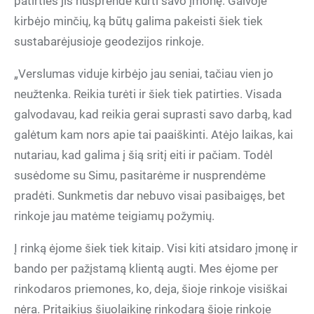
patirties jis nusprendė kurti savo įmonę. Galvoje
kirbėjo minčių, ką būtų galima pakeisti šiek tiek
sustabarėjusioje geodezijos rinkoje.
„Verslumas viduje kirbėjo jau seniai, tačiau vien jo
neužtenka. Reikia turėti ir šiek tiek patirties. Visada
galvodavau, kad reikia gerai suprasti savo darbą, kad
galėtum kam nors apie tai paaiškinti. Atėjo laikas, kai
nutariau, kad galima į šią sritį eiti ir pačiam. Todėl
susėdome su Simu, pasitarėme ir nusprendėme
pradėti. Sunkmetis dar nebuvo visai pasibaigęs, bet
rinkoje jau matėme teigiamų požymių.
Į rinką ėjome šiek tiek kitaip. Visi kiti atsidaro įmonę ir
bando per pažįstamą klientą augti. Mes ėjome per
rinkodaros priemones, ko, deja, šioje rinkoje visiškai
nėra. Pritaikius šiuolaikinę rinkodarą šioje rinkoje