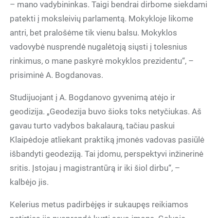
– mano vadybininkas. Taigi bendrai dirbome siekdami
patekti į moksleivių parlamentą. Mokykloje likome
antri, bet pralošėme tik vienu balsu. Mokyklos
vadovybė nusprendė nugalėtoją siųsti į tolesnius
rinkimus, o mane paskyrė mokyklos prezidentu“, –
prisiminė A. Bogdanovas.
Studijuojant į A. Bogdanovo gyvenimą atėjo ir
geodizija. „Geodezija buvo šioks toks netyčiukas. Aš
gavau turto vadybos bakalaurą, tačiau paskui
Klaipėdoje atliekant praktiką įmonės vadovas pasiūlė
išbandyti geodeziją. Tai įdomu, perspektyvi inžinerinė
sritis. Įstojau į magistrantūrą ir iki šiol dirbu“, –
kalbėjo jis.
Kelerius metus padirbėjęs ir sukaupęs reikiamos