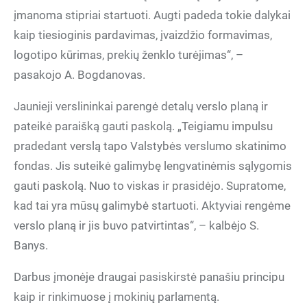
įmanoma stipriai startuoti. Augti padeda tokie dalykai
kaip tiesioginis pardavimas, įvaizdžio formavimas,
logotipo kūrimas, prekių ženklo turėjimas“, –
pasakojo A. Bogdanovas.
Jaunieji verslininkai parengė detalų verslo planą ir
pateikė paraišką gauti paskolą. „Teigiamu impulsu
pradedant verslą tapo Valstybės verslumo skatinimo
fondas. Jis suteikė galimybę lengvatinėmis sąlygomis
gauti paskolą. Nuo to viskas ir prasidėjo. Supratome,
kad tai yra mūsų galimybė startuoti. Aktyviai rengėme
verslo planą ir jis buvo patvirtintas“, – kalbėjo S.
Banys.
Darbus įmonėje draugai pasiskirstė panašiu principu
kaip ir rinkimuose į mokinių parlamentą.