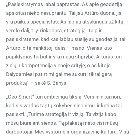
„Pasiskirstymas labai paprastas. Aš apie geodeziją
apskritai nieko nesuprantu. Tai jau Artūro duona, jis
yra puikus specialistas. Aš labiau atsakingas už kitą
verslo dalį, t. y. rinkodarą, strategiją. Taip ir
pasiskirstėme, kad kas labiau susiję su geodezija, tai
Artūro, o ta minkštoji dalis – mano. Vienas kito
papildymas turbūt ir yra mūsų stiprybė. Artūras turi
žinių ir kompetenciją vienoje srityje, o aš kitoje.
Dalydamiesi patirtimi galime sukurti tikrai gerą
produktą“, – sakė S. Banys.
„Geo Smart“ turi ambicingą tikslą. Verslininkai nori,
kad šis vardas taptų kokybės sinonimu, ir ketina tai
pasiekti. „Turime strategiją ir viziją. Ta vizija kabo
mūsų biure ant sienos. Tą plakatą mato visi mūsų
darbuotojai. Mes vystome ir organizacinę kultūrą. Visa