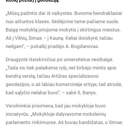
kitokį požiūrį į geodeziją
.
„Mūsų pažintis dar iš vaikystės. Buvome bendraklasiai
nuo aštuntos klasės. Sėdėjome tame pačiame suole.
Baigę mokyklą įstojome mokytis į skirtingus miestus.
Aš į Vilnių, Simas – į Kauną. Keliai išsiskyrė, tačiau
neilgam“, – pokalbį pradėjo A. Bogdanovas.
Draugystė išsiskirsčius po unversitetus nesibaigė.
„Tada vis tiek palaikėme ryšį, net kirbėjo mintis apie
bendrą verslą, tačiau Artūras specializavosi
geodezijos, o aš labiau komercinėje srityje, tad atrodė,
kad sąlyčio nelabai buvo“, – sakė S. Banys.
Verslininkai prisimena, kad jau mokykloje buvo
iniciatyvūs. „Mokykloje dalyvavome moksleivių
parlamento rinkimuose. Aš buvau kandidatas, o Simas