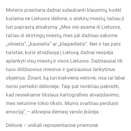
Moteris prasitaria dažnai sulaukianti klausimų, kodėl
kuriama ne Lietuvos dėlionė, o atskirų miestų, tačiau ji
turi paprastą atsakymą: „Mes visi esame iš Lietuvos,
tačiau iš skirtingų miestų, mes juk dažniau sakome
„vilnietis“, „kaunietis“ ar „klaipėdietis“. Net ir tas pats
turistas, kuris atvažiuoja į Lietuvą, dažnai nespėja
aplankyti visų miestų ir visos Lietuvos. Dažniausiai tik
tuos didžiuosius miestus ir garsiausius lankytinus
objektus. Žinant, ką turi kiekviena vietovė, visa tai labai
norisi perteikti dėlionėje. Taip pat norėčiau pabrėžti,
kad nesiekiame tikslaus kartografinio atvaizdavimo,
mes neturime tokio tikslo. Mums svarbiau perduoti
emociją“, – atkreipia dėmesį verslo įkūrėja.
Dėlionė – unikali reprezentacinė priemonė