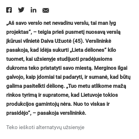
„Aš savo verslo net nevadinu verslu, tai man lyg
projektas“, – teigia prieš pusmetį nuosavą verslą
įkūrusi vilnietė Daiva Užuotė (45). Verslininkė
pasakoja, kad idėja sukurti „Lieta dėliones“ kilo
tuomet, kai užsienyje studijuoti pradėjusioms
dukroms teko pristatyti savo miestą. Merginos ilgai
galvojo, kaip įdomiai tai padaryti, ir sumanė, kad būtų
galima pasitelkti dėlionę. „Tuo metu atlikome mažą
rinkos tyrimą ir supratome, kad Lietuvoje tokios
produkcijos gamintojų nėra. Nuo to viskas ir
prasidėjo“, – pasakoja verslininkė.
Teko ieškoti alternatyvų užsienyje