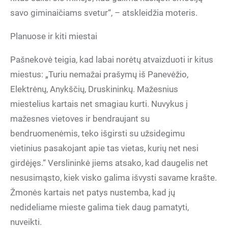
savo giminaičiams svetur“, – atskleidžia moteris.
Planuose ir kiti miestai
Pašnekovė teigia, kad labai norėtų atvaizduoti ir kitus
miestus: „Turiu nemažai prašymų iš Panevėžio,
Elektrėnų, Anykščių, Druskininkų. Mažesnius
miestelius kartais net smagiau kurti. Nuvykus į
mažesnes vietoves ir bendraujant su
bendruomenėmis, teko išgirsti su užsidegimu
vietinius pasakojant apie tas vietas, kurių net nesi
girdėjęs.“ Verslininkė jiems atsako, kad daugelis net
nesusimąsto, kiek visko galima išvysti savame krašte.
Žmonės kartais net patys nustemba, kad jų
nedideliame mieste galima tiek daug pamatyti,
nuveikti.