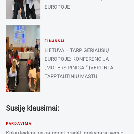
EUROPOJE
FINANSAI
LIETUVA – TARP GERIAUSIŲ
EUROPOJE: KONFERENCIJA
„MOTERS PINIGAI“ ĮVERTINTA
TARPTAUTINIU MASTU
Susiję klausimai:
PARDAVIMAI
Kokių leidimų reikia, norint pradėti prekybą su verslo