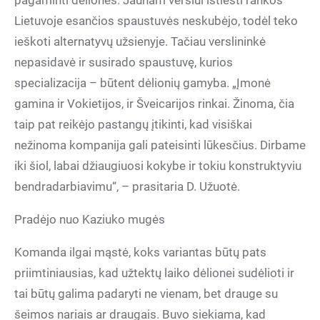
pagaminti dėliones. Jaunam verslui ištiesti rankos
Lietuvoje esančios spaustuvės neskubėjo, todėl teko
ieškoti alternatyvų užsienyje. Tačiau verslininkė
nepasidavė ir susirado spaustuvę, kurios
specializacija – būtent dėlionių gamyba. „Įmonė
gamina ir Vokietijos, ir Šveicarijos rinkai. Žinoma, čia
taip pat reikėjo pastangų įtikinti, kad visiškai
nežinoma kompanija gali pateisinti lūkesčius. Dirbame
iki šiol, labai džiaugiuosi kokybe ir tokiu konstruktyviu
bendradarbiavimu“, – prasitaria D. Užuotė.
Pradėjo nuo Kaziuko mugės
Komanda ilgai mąstė, koks variantas būtų pats
priimtiniausias, kad užtektų laiko dėlionei sudėlioti ir
tai būtų galima padaryti ne vienam, bet drauge su
šeimos nariais ar draugais. Buvo siekiama, kad