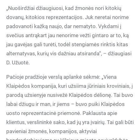
„Nuoširdžiai džiaugiuosi, kad žmonės nori kitokių
dovanų, kitokios reprezentacijos. Juk neretai norime
padovanoti kažką naujo, dar nematyto. Vykdami į
svečius antrąkart jau nenorime vežti gintaro ar to, ką
jau gavėjas gali turėti, todėl stengiamės rinktis kitas
alternatyvas, kurių vis dažniau atsiranda“, – džiaugiasi
D. Užuotė.
Pačioje pradžioje verslą aplankė sėkmė: „Viena
Klaipėdos kompanija, kuri užsiima jūriniais kroviniais, į
parodą užsienyje nusivežė Klaipėdos dėlionę. Tai buvo
labai džiugu ir man, ir jiems – buvo puiki Klaipėdos
uosto reprezentacinė priemonė. Paklausta apie
klientus, verslininkė sako, kad jų yra įvairių. Tai gali būti
pavieniai žmonės, kompanijos, aktyviai