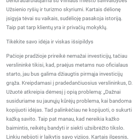
bendradarbiaujama su Vilniaus miesto savivaldybės
Užsienio ryšių ir turizmo skyriumi. Kartais dėlionę
įsigyja tėvai su vaikais, sudėlioję pasakoja istoriją.
Taip pat tarp klientų yra ir privačių mokyklų.
Tikėkite savo idėja ir viskas išsipildys
Pačioje pradžioje prireikė nemažai investicijų, tačiau
verslininkė tikisi, kad, praėjus metams nuo oficialaus
starto, jau bus galima džiaugtis pirmąja investicijų
grąža. Kreipdamasi į pradedančiuosius verslininkus, D.
Užuotė atkreipia dėmesį į opią problemą: „Dažnai
susiduriame su jaunųjų kūrėjų problema, kai bandoma
kopijuoti idėjas. Tad palinkėčiau ne kopijuoti, o sukurti
kažką savito. Taip pat manau, kad nereikia kažko
baimintis, reikėtų bandyti ir siekti užsibrėžto tikslo.
Linkiu nebijoti ir laikytis savo vizijos. Kartais ilgesnis,