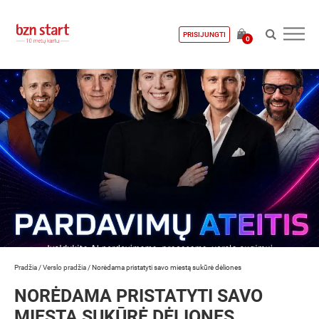
PRISIJUNGTI
0
Pradžia
/
Verslo pradžia
/
Norėdama pristatyti savo miestą sukūrė dėliones
NORĖDAMA PRISTATYTI SAVO
MIESTĄ SUKŪRĖ DĖLIONES