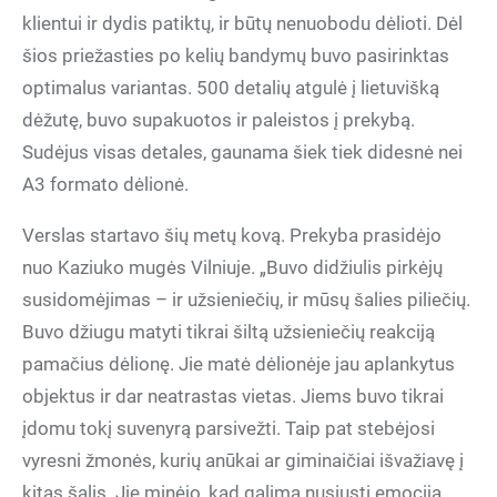
klientui ir dydis patiktų, ir būtų nenuobodu dėlioti. Dėl
šios priežasties po kelių bandymų buvo pasirinktas
optimalus variantas. 500 detalių atgulė į lietuvišką
dėžutę, buvo supakuotos ir paleistos į prekybą.
Sudėjus visas detales, gaunama šiek tiek didesnė nei
A3 formato dėlionė.
Verslas startavo šių metų kovą. Prekyba prasidėjo
nuo Kaziuko mugės Vilniuje. „Buvo didžiulis pirkėjų
susidomėjimas – ir užsieniečių, ir mūsų šalies piliečių.
Buvo džiugu matyti tikrai šiltą užsieniečių reakciją
pamačius dėlionę. Jie matė dėlionėje jau aplankytus
objektus ir dar neatrastas vietas. Jiems buvo tikrai
įdomu tokį suvenyrą parsivežti. Taip pat stebėjosi
vyresni žmonės, kurių anūkai ar giminaičiai išvažiavę į
kitas šalis. Jie minėjo, kad galima nusiųsti emociją