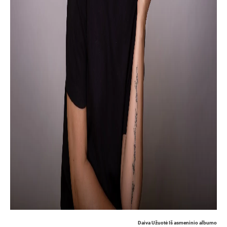
Daiva Užuotė Iš asmeninio albumo