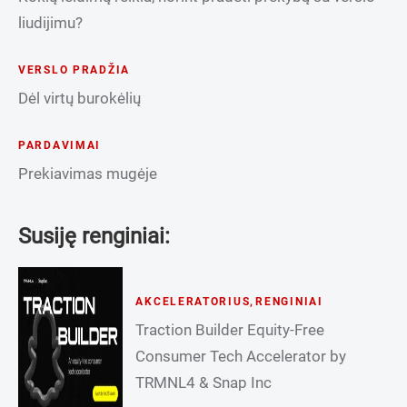
liudijimu?
VERSLO PRADŽIA
Dėl virtų burokėlių
PARDAVIMAI
Prekiavimas mugėje
Susiję renginiai:
AKCELERATORIUS
,
RENGINIAI
Traction Builder Equity-Free
Consumer Tech Accelerator by
TRMNL4 & Snap Inc