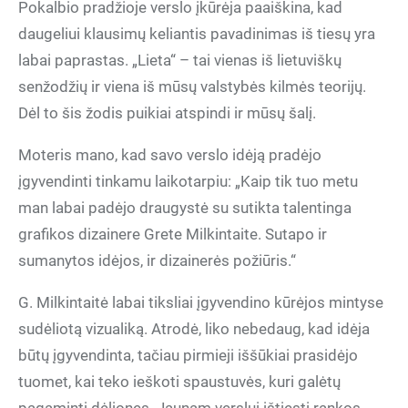
Pokalbio pradžioje verslo įkūrėja paaiškina, kad
daugeliui klausimų keliantis pavadinimas iš tiesų yra
labai paprastas. „Lieta“ – tai vienas iš lietuviškų
senžodžių ir viena iš mūsų valstybės kilmės teorijų.
Dėl to šis žodis puikiai atspindi ir mūsų šalį.
Moteris mano, kad savo verslo idėją pradėjo
įgyvendinti tinkamu laikotarpiu: „Kaip tik tuo metu
man labai padėjo draugystė su sutikta talentinga
grafikos dizainere Grete Milkintaite. Sutapo ir
sumanytos idėjos, ir dizainerės požiūris.“
G. Milkintaitė labai tiksliai įgyvendino kūrėjos mintyse
sudėliotą vizualiką. Atrodė, liko nebedaug, kad idėja
būtų įgyvendinta, tačiau pirmieji iššūkiai prasidėjo
tuomet, kai teko ieškoti spaustuvės, kuri galėtų