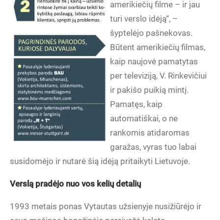
amerikiečių filme – ir jau
turi verslo idėją“, –
šyptelėjo pašnekovas.
Būtent amerikiečių filmas,
kaip naujovė pamatytas
per televiziją, V. Rinkevičiui
ir pakišo puikią mintį.
Pamatęs, kaip
automatiškai, o ne
rankomis atidaromas
garažas, vyras tuo labai
susidomėjo ir nutarė šią idėją pritaikyti Lietuvoje.
Verslą pradėjo nuo vos kelių detalių
1993 metais ponas Vytautas užsienyje nusižiūrėjo ir