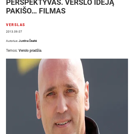
PERSPEKTYVAS. VERSLO IDĖJĄ
PAKIŠO… FILMAS
VERSLAS
2013.09.07
Autorius:
Justina Ūsaitė
Temos:
Verslo pradžia
.