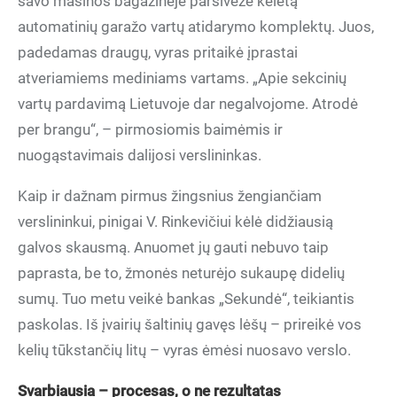
savo mašinos bagažinėje parsivežė keletą
automatinių garažo vartų atidarymo komplektų. Juos,
padedamas draugų, vyras pritaikė įprastai
atveriamiems mediniams vartams. „Apie sekcinių
vartų pardavimą Lietuvoje dar negalvojome. Atrodė
per brangu“, – pirmosiomis baimėmis ir
nuogąstavimais dalijosi verslininkas.
Kaip ir dažnam pirmus žingsnius žengiančiam
verslininkui, pinigai V. Rinkevičiui kėlė didžiausią
galvos skausmą. Anuomet jų gauti nebuvo taip
paprasta, be to, žmonės neturėjo sukaupę didelių
sumų. Tuo metu veikė bankas „Sekundė“, teikiantis
paskolas. Iš įvairių šaltinių gavęs lėšų – prireikė vos
kelių tūkstančių litų – vyras ėmėsi nuosavo verslo.
Svarbiausia – procesas, o ne rezultatas