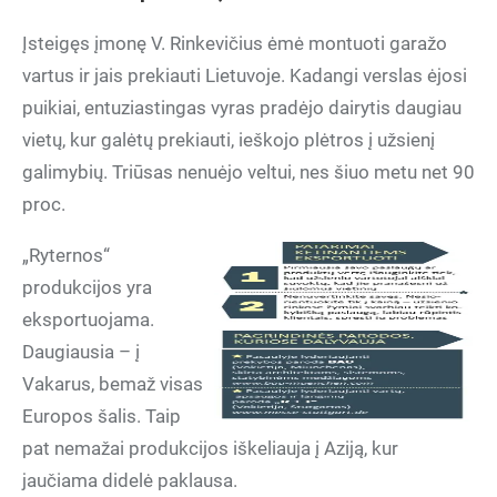
Įsteigęs įmonę V. Rinkevičius ėmė montuoti garažo
vartus ir jais prekiauti Lietuvoje. Kadangi verslas ėjosi
puikiai, entuziastingas vyras pradėjo dairytis daugiau
vietų, kur galėtų prekiauti, ieškojo plėtros į užsienį
galimybių. Triūsas nenuėjo veltui, nes šiuo metu net 90
proc.
„Ryternos“
produkcijos yra
eksportuojama.
Daugiausia – į
Vakarus, bemaž visas
Europos šalis. Taip
pat nemažai produkcijos iškeliauja į Aziją, kur
jaučiama didelė paklausa.