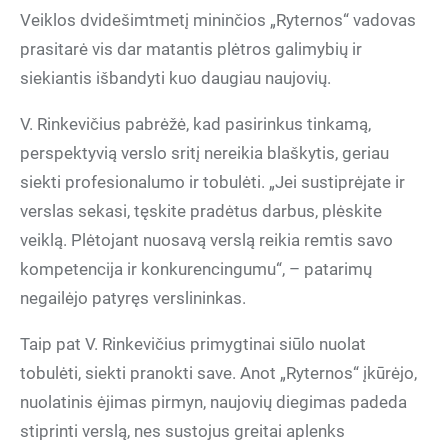
Veiklos dvidešimtmetį mininčios „Ryternos“ vadovas
prasitarė vis dar matantis plėtros galimybių ir
siekiantis išbandyti kuo daugiau naujovių.
V. Rinkevičius pabrėžė, kad pasirinkus tinkamą,
perspektyvią verslo sritį nereikia blaškytis, geriau
siekti profesionalumo ir tobulėti. „Jei sustiprėjate ir
verslas sekasi, tęskite pradėtus darbus, plėskite
veiklą. Plėtojant nuosavą verslą reikia remtis savo
kompetencija ir konkurencingumu“, – patarimų
negailėjo patyręs verslininkas.
Taip pat V. Rinkevičius primygtinai siūlo nuolat
tobulėti, siekti pranokti save. Anot „Ryternos“ įkūrėjo,
nuolatinis ėjimas pirmyn, naujovių diegimas padeda
stiprinti verslą, nes sustojus greitai aplenks