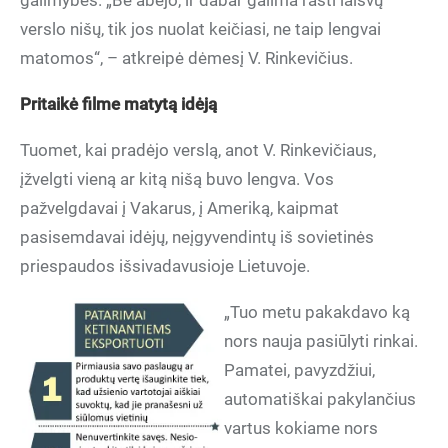
galimybes. „Be abejo, ir dabar galima rasti laisvų
verslo nišų, tik jos nuolat keičiasi, ne taip lengvai
matomos“, – atkreipė dėmesį V. Rinkevičius.
Pritaikė filme matytą idėją
Tuomet, kai pradėjo verslą, anot V. Rinkevičiaus,
įžvelgti vieną ar kitą nišą buvo lengva. Vos
pažvelgdavai į Vakarus, į Ameriką, kaipmat
pasisemdavai idėjų, neįgyvendintų iš sovietinės
priespaudos išsivadavusioje Lietuvoje.
„Tuo metu pakakdavo ką
nors nauja pasiūlyti rinkai.
Pamatei, pavyzdžiui,
automatiškai pakylančius
vartus kokiame nors