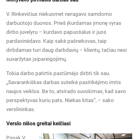
V. Rinkevičius niekuomet neragavo samdomo
darbuotojo duonos. Prieš įkurdamas įmonę vyras
dirbo juvelyru – kurdavo papuošalus ir juos
pardavinėdavo. Kaip sakė pašnekovas, taip
dirbdamas turi daug darbdavių – klientų, tačiau nesi
suvaržytas įsipareigojimų.
Tokia darbo patirtis pastūmėjo dirbti tik sau.
„Savarankiškas darbas suteikė pasitikėjimo imtis
naujos veiklos. Be to, atsirado suvokimas, kad savo
perspektyvas kuriu pats. Niekas kitas“, – sako
verslininkas.
Verslo nišos greitai keičiasi
Pasak V.