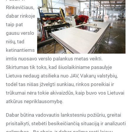
Rinkevičiaus,
dabar rinkoje
taip pat
gausu verslo
nišų, tad
ketinantiems
imtis nuosavo verslo palankus metas veikti.
Skirtumas tik toks, kad šiuolaikiniame pasaulyje
Lietuva nedaug atsilieka nuo JAV, Vakarų valstybių,
todėl tas nišas įžvelgti sunkiau, rinkos poreikiai ir
trūkumai nėra tokie akivaizdūs, kaip buvo vos Lietuvai
atkūrus nepriklausomybę.
Dabar būtina vadovautis lankstesniu požiūriu, greitai
prisitaikyti, stebėti besikeičiančią situaciją ir analizuoti