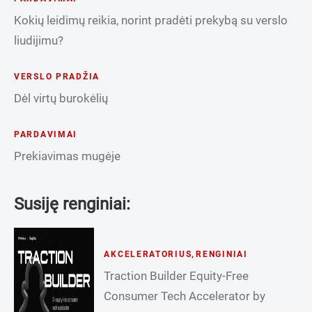
Kokių leidimų reikia, norint pradėti prekybą su verslo
liudijimu?
VERSLO PRADŽIA
Dėl virtų burokėlių
PARDAVIMAI
Prekiavimas mugėje
Susiję renginiai:
AKCELERATORIUS
,
RENGINIAI
Traction Builder Equity-Free
Consumer Tech Accelerator by