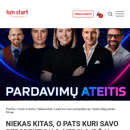
PRISIJUNGTI
0
Pradžia
/
Verslo pradžia
/
Niekas kitas, o pats kuri savo perspektyvas. Verslo idėją pakišo…
filmas
NIEKAS KITAS, O PATS KURI SAVO