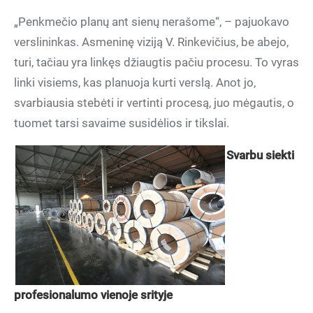
„Penkmečio planų ant sienų nerašome“, – pajuokavo
verslininkas. Asmeninę viziją V. Rinkevičius, be abejo,
turi, tačiau yra linkęs džiaugtis pačiu procesu. To vyras
linki visiems, kas planuoja kurti verslą. Anot jo,
svarbiausia stebėti ir vertinti procesą, juo mėgautis, o
tuomet tarsi savaime susidėlios ir tikslai.
Svarbu siekti
profesionalumo vienoje srityje