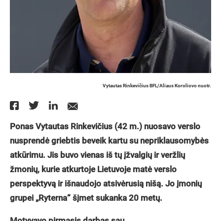
Vytautas Rinkevičius BFL/Aliaus Koroliovo nuotr.
Ponas Vytautas Rinkevičius (42 m.) nuosavo verslo
nusprendė griebtis beveik kartu su nepriklausomybės
atkūrimu. Jis buvo vienas iš tų įžvalgių ir veržlių
žmonių, kurie atkurtoje Lietuvoje matė verslo
perspektyvą ir išnaudojo atsivėrusią nišą. Jo įmonių
grupei „Ryterna“ šįmet sukanka 20 metų.
Motyvavo pirmasis darbas sau