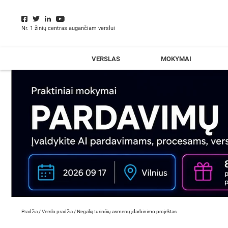
Nr. 1 žinių centras augančiam verslui
VERSLAS
MOKYMAI
Pradžia
/
Verslo pradžia
/
Negalią turinčių asmenų įdarbinimo projektas