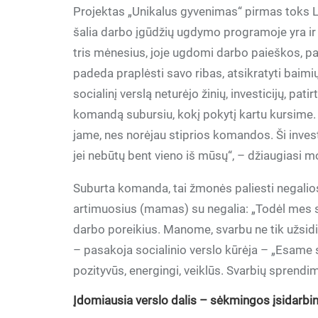
Projektas „Unikalus gyvenimas“ pirmas toks L
šalia darbo įgūdžių ugdymo programoje yra i
tris mėnesius, joje ugdomi darbo paieškos, pa
padeda praplėsti savo ribas, atsikratyti baim
socialinį verslą neturėjo žinių, investicijų, pati
komandą subursiu, kokį pokytį kartu kursime.
jame, nes norėjau stiprios komandos. Ši invest
jei nebūtų bent vieno iš mūsų“, – džiaugiasi m
Suburta komanda, tai žmonės paliesti negalios. 
artimuosius (mamas) su negalia: „Todėl mes 
darbo poreikius. Manome, svarbu ne tik užsidirb
– pasakoja socialinio verslo kūrėja – „Esa
pozityvūs, energingi, veiklūs. Svarbių spren
Įdomiausia verslo dalis – sėkmingos įsidarbin