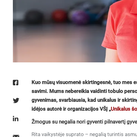
Kuo mūsų visuomenė skirtingesnė, tuo mes esa
savimi. Mums nebereikia vaidinti tobulo pers
gyvenimas, svarbiausia, kad unikalus ir skirt
idėjos autorė ir organizacijos VŠĮ „
Unikalus š
Žmogus su negalia nori gyventi pilnavertį gy
Rita vaikystėje suprato – negalią turintis asmu