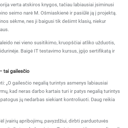
rija verta atskiros knygos, tačiau labiausiai įsiminusi
no seimo narė M. Ošmiaskienė ir pasiūlė ją į projektą.
os sėkme, nes ji baigusi tik dešimt klasių, niekur
iaus.
raleido nei vieno susitikimo, kruopščiai atliko užduotis,
urinėje. Baigė IT testavimo kursus, įgijo sertifikatą ir
– tai gailesčio
ti: „O gailesčio negalią turintys asmenys labiausiai
mų, kad neras darbo kartais turi ir patys negalią turintys
atogus jų nedarbas siekiant kontroliuoti. Daug reikia
l įvairių apribojimų, pavyzdžiui, dirbti parduotuvės