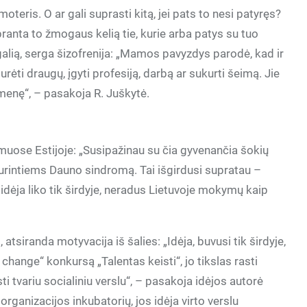
oteris. O ar gali suprasti kitą, jei pats to nesi patyręs?
upranta to žmogaus kelią tie, kurie arba patys su tuo
egalią, serga šizofrenija: „Mamos pavyzdys parodė, kad ir
urėti draugų, įgyti profesiją, darbą ar sukurti šeimą. Jie
uomenę“, – pasakoja R. Juškytė.
muose Estijoje: „Susipažinau su čia gyvenančia šokių
rintiems Dauno sindromą. Tai išgirdusi supratau –
idėja liko tik širdyje, neradus Lietuvoje mokymų kaip
, atsiranda motyvacija iš šalies: „Idėja, buvusi tik širdyje,
change“ konkursą „Talentas keisti“, jo tikslas rasti
sti tvariu socialiniu verslu“, – pasakoja idėjos autorė
rganizacijos inkubatorių, jos idėja virto verslu