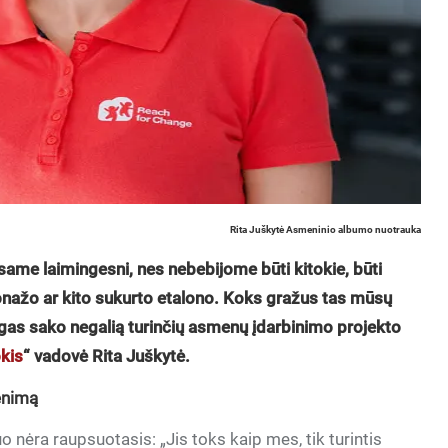
Rita Juškytė Asmeninio albumo nuotrauka
me laimingesni, nes nebebijome būti kitokie, būti
onažo ar kito sukurto etalono. Koks gražus tas mūsų
ingas sako negalią turinčių asmenų įdarbinimo projekto
okis
“ vadovė Rita Juškytė.
venimą
o nėra raupsuotasis: „Jis toks kaip mes, tik turintis