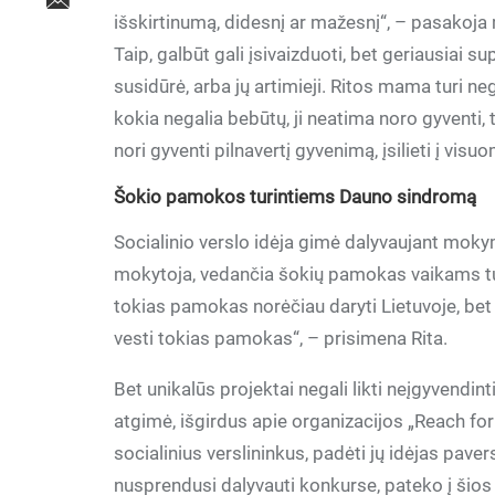
išskirtinumą, didesnį ar mažesnį“, – pasakoja m
Taip, galbūt gali įsivaizduoti, bet geriausiai s
susidūrė, arba jų artimieji. Ritos mama turi n
kokia negalia bebūtų, ji neatima noro gyventi, t
nori gyventi pilnavertį gyvenimą, įsilieti į vis
Šokio pamokos turintiems Dauno sindromą
Socialinio verslo idėja gimė dalyvaujant moky
mokytoja, vedančia šokių pamokas vaikams tu
tokias pamokas norėčiau daryti Lietuvoje, bet 
vesti tokias pamokas“, – prisimena Rita.
Bet unikalūs projektai negali likti neįgyvendinti
atgimė, išgirdus apie organizacijos „Reach for 
socialinius verslininkus, padėti jų idėjas paver
nusprendusi dalyvauti konkurse, pateko į šios o