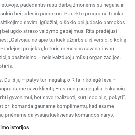
ietuvoje, padedantis rasti darbą žmonėms su negalia ir
r šokio bei judesio pamokos. Projekto programa trunka
sitikėjimo savimi įgūdžiai, o šokio bei judesio pamokos
ių bei ugdo streso valdymo gebėjimus. Rita pradėjusi
rties: „Galvojau ne apie tai kiek uždirbsiu iš verslo, o kokią
 Pradėjusi projektą, keturis mėnesius savanoriavau
icija pasiteisino – neįsivaizduoju mūsų organizacijos,
oteris.
Du iš jų – patys turi negalią, o Rita ir kolegė Ieva –
suprantame savo klientų – asmenų su negalia ieškančių
ti gyvenimui, bet save realizuoti, kurti socialinį pokytį“,
me stipri komanda gauname komplimentų, kad esame
dimų priėmime dalyvauja kiekvienas komandos narys.
imo istorijos