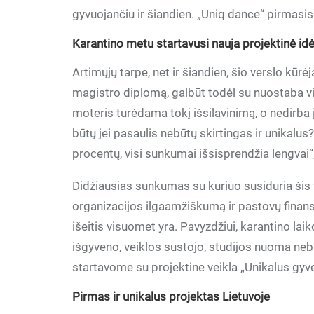
gyvuojančiu ir šiandien. „Uniq dance“ pirmasis
Karantino metu startavusi nauja projektinė id
Artimųjų tarpe, net ir šiandien, šio verslo kūr
magistro diplomą, galbūt todėl su nuostaba vi
moteris turėdama tokį išsilavinimą, o nedirba 
būtų jei pasaulis nebūtų skirtingas ir unikalus? 
procentų, visi sunkumai išsisprendžia lengvai“
Didžiausias sunkumas su kuriuo susiduria šis v
organizacijos ilgaamžiškumą ir pastovų finans
išeitis visuomet yra. Pavyzdžiui, karantino lai
išgyveno, veiklos sustojo, studijos nuoma neb
startavome su projektine veikla „Unikalus gyv
Pirmas ir unikalus projektas Lietuvoje