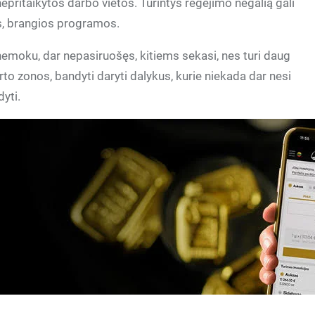
epritaikytos darbo vietos. Turintys regėjimo negalią gali
os, brangios programos.
 nemoku, dar nepasiruošęs, kitiems sekasi, nes turi daug
orto zonos, bandyti daryti dalykus, kurie niekada dar nesi
dyti.