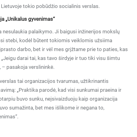
 Lietuvoje tokio pobūdžio socialinis verslas.
ėja „Unikalus gyvenimas“
ėja nesulaukia palaikymo. Ji baigusi inžinerijos mokslų
si stebi, kodėl būtent tokiomis veiklomis užsiima
įprasto darbo, bet ir vėl mes grįžtame prie to paties, kas
„Jeigu darai tai, kas tavo širdyje ir tuo tiki visu šimtu
, – pasakoja verslininkė.
erslas tai organizacijos tvarumas, užtikrinantis
avimą: „Praktika parodė, kad visi sunkumai praeina ir
kotarpiu buvo sunku, neįsivaizduoju kaip organizacija
uvo sumažinta, bet mes išlikome ir negana to,
enimas“.