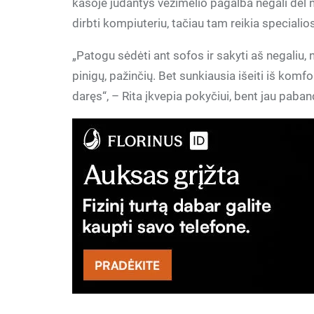
kasoje judantys vežimėlio pagalba negali dėl n
dirbti kompiuteriu, tačiau tam reikia speciali
„Patogu sėdėti ant sofos ir sakyti aš negaliu,
pinigų, pažinčių. Bet sunkiausia išeiti iš komf
daręs“, – Rita įkvepia pokyčiui, bent jau paban