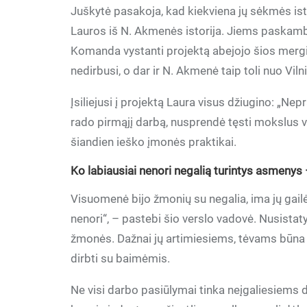
Juškytė pasakoja, kad kiekviena jų sėkmės isto
Lauros iš N. Akmenės istorija. Jiems paskambi
Komanda vystanti projektą abejojo šios mergin
nedirbusi, o dar ir N. Akmenė taip toli nuo Viln
Įsiliejusi į projektą Laura visus džiugino: „Nep
rado pirmąjį darbą, nusprendė tęsti mokslus vid
šiandien ieško įmonės praktikai.
Ko labiausiai nenori negalią turintys asmenys 
Visuomenė bijo žmonių su negalia, ima jų gailė
nenori“, – pastebi šio verslo vadovė. Nusistaty
žmonės. Dažnai jų artimiesiems, tėvams būna p
dirbti su baimėmis.
Ne visi darbo pasiūlymai tinka neįgaliesiems dė