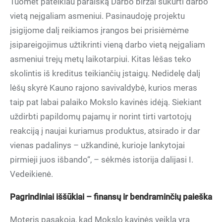
Tuomet pateikiau paraišką Darbo biržai sukurti darbo
vietą neįgaliam asmeniui. Pasinaudoję projektu
įsigijome dalį reikiamos įrangos bei prisiėmėme
įsipareigojimus užtikrinti vieną darbo vietą neįgaliam
asmeniui trejų metų laikotarpiui. Kitas lėšas teko
skolintis iš kreditus teikiančių įstaigų. Nedidelę dalį
lėšų skyrė Kauno rajono savivaldybė, kurios meras
taip pat labai palaiko Mokslo kavinės idėją. Siekiant
uždirbti papildomų pajamų ir norint tirti vartotojų
reakciją į naujai kuriamus produktus, atsirado ir dar
vienas padalinys – užkandinė, kurioje lankytojai
pirmieji juos išbando“, – sėkmės istorija dalijasi I.
Vedeikienė.
Pagrindiniai iššūkiai – finansų ir bendraminčių paieška
Moteris pasakoja, kad Mokslo kavinės veikla yra