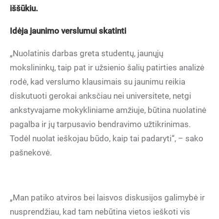
iššūkiu.
Idėja jaunimo verslumui skatinti
„Nuolatinis darbas greta studentų, jaunųjų
mokslininkų, taip pat ir užsienio šalių patirties analizė
rodė, kad verslumo klausimais su jaunimu reikia
diskutuoti gerokai anksčiau nei universitete, netgi
ankstyvajame mokykliniame amžiuje, būtina nuolatinė
pagalba ir jų tarpusavio bendravimo užtikrinimas.
Todėl nuolat ieškojau būdo, kaip tai padaryti“, – sako
pašnekovė.
„Man patiko atviros bei laisvos diskusijos galimybė ir
nusprendžiau, kad tam nebūtina vietos ieškoti vis