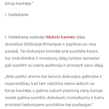
kitoje kavinėje.“
I. Vedeikienė.
I. Vedeikienę sužavėjo
Mokslo kavinės
idėja,
atsiradusi Didžiojoje Britanijoje ir paplitusi po visą
pasaulį. Tai diskusijos kavinėje prie puodelio kavos,
kur mokslininkai ir inovatyvių idėjų turintys asmenys
gali susitikti su įvairia auditorija ir pristatyti savo idėją.
„Man patiko atviros bei laisvos diskusijos galimybė ir
nusprendžiau, kad tam nebūtina vietos ieškoti vis
kitoje kavinėje, o galima sukurti pastovią vietą, kurioje
nuolat galima susitikti, diskutuoti, konsultuotis ir kartu
pristatyti lankytojams produktus bei paslaugas.“