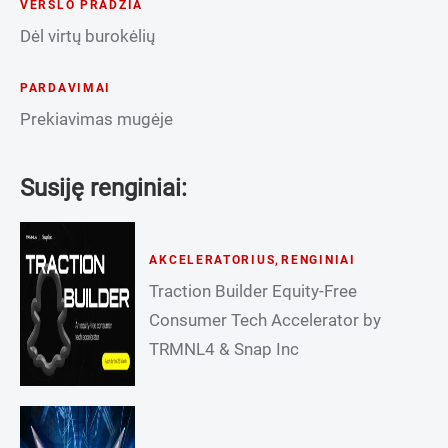
VERSLO PRADŽIA
Dėl virtų burokėlių
PARDAVIMAI
Prekiavimas mugėje
Susiję renginiai:
AKCELERATORIUS
,
RENGINIAI
Traction Builder Equity-Free
Consumer Tech Accelerator by
TRMNL4 & Snap Inc