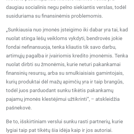
daugiau socialinis negu pelno siekiantis verslas, todėl
susiduriama su finansinėmis problemomis.
„Sunkiausia nuo įmonės įsteigimo iki dabar yra tai, kad
nuolat stinga lėšų veikloms vykdyti, bendrovės jokie
fondai nefinansuoja, tenka kliautis tik savo darbu,
artimųjų pagalba ir įvairiomis kredito įmonėmis. Tenka
nuolat dirbti su žmonėmis, kurie neturi pakankamai
finansinių resursų, arba su smulkiaisiais gamintojais,
kurių produktai dėl mažų apimčių yra ir taip brangūs,
todėl juos parduodant sunku tikėtis pakankamų
pajamų įmonės klestėjimui užtikrinti“, – atskleidžia
pašnekovė.
Be to, išskirtiniam verslui sunku rasti partnerių, kurie
lygiai taip pat tikėtų šia idėja kaip ir jos autoriai.