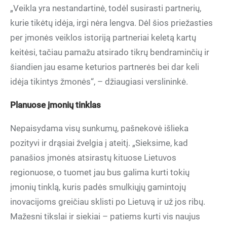
„Veikla yra nestandartinė, todėl susirasti partnerių,
kurie tikėtų idėja, irgi nėra lengva. Dėl šios priežasties
per įmonės veiklos istoriją partneriai keletą kartų
keitėsi, tačiau pamažu atsirado tikrų bendraminčių ir
šiandien jau esame keturios partnerės bei dar keli
idėja tikintys žmonės“, – džiaugiasi verslininkė.
Planuose įmonių tinklas
Nepaisydama visų sunkumų, pašnekovė išlieka
pozityvi ir drąsiai žvelgia į ateitį. „Sieksime, kad
panašios įmonės atsirastų kituose Lietuvos
regionuose, o tuomet jau bus galima kurti tokių
įmonių tinklą, kuris padės smulkiųjų gamintojų
inovacijoms greičiau sklisti po Lietuvą ir už jos ribų.
Mažesni tikslai ir siekiai – patiems kurti vis naujus