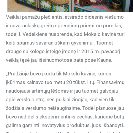
Veiklai pamažu plečiantis, atsirado didesnis viešumo
ir savarankiškų greitų sprendimų priėmimo poreikis,
todėl I. Vedeikienė nusprendė, kad Mokslo kavinė turi
kelti sparnus savarankiškam gyvenimui. Tuomet
drauge su kolege įsteigė įmonę ir 2015 m. pavasarį
veiklą tęsė jau išsinuomotose patalpose Kaune.
„Pradžioje buvo įkurta tik Mokslo kavinė, kurios
įkūrimas kainavo tuo metu 20 tūkst. litų. Finansavimui
naudojausi artimųjų lėšomis ir jau tuomet galvojau
apie verslo plėtrą, nes puikiai žinojau, kad vien tik
žodžiais verslumo neišauginsime. Todėl planuose jau
buvo nedidelis eksperimentinis cechas, kuriame būtų
galima gaminti inovatyvius produktus, juos išbandyti.