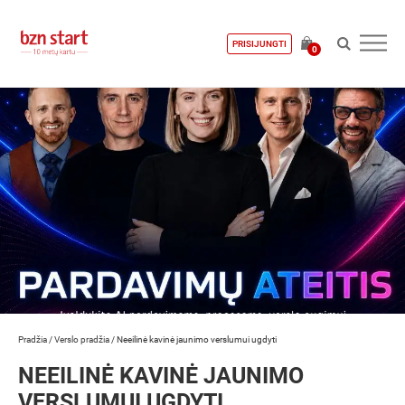
PRISIJUNGTI
0
Pradžia
/
Verslo pradžia
/
Neeilinė kavinė jaunimo verslumui ugdyti
NEEILINĖ KAVINĖ JAUNIMO
VERSLUMUI UGDYTI