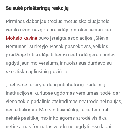
Sulaukė prieštaringų reakcijų
Pirminės dabar jau trečius metus skaičiuojančio
verslo užuomazgos prasidėjo gerokai seniau, kai
Mokslo kavinė
buvo įsteigta asociacijos „Slėnis
Nemunas“ sudėtyje. Pasak pašnekovės, veiklos
pradžioje tokia idėja kitiems neatrodė geras būdas
ugdyti jaunimo verslumą ir nuolat susidurdavo su
skeptišku aplinkinių požiūriu.
„Lietuvoje tarsi yra daug inkubatorių, padalinių
institucijose, kuriuose ugdomas verslumas, todėl dar
vieno tokio padalinio atsiradimas neatrodė nei naujas,
nei reikalingas. Mokslo kavinė ilgą laiką taip pat
nekėlė pasitikėjimo ir kolegoms atrodė visiškai
netinkamas formatas verslumui ugdyti. Esu labai