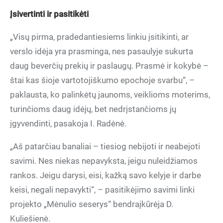
Įsivertinti ir pasitikėti
„Visų pirma, pradedantiesiems linkiu įsitikinti, ar
verslo idėja yra prasminga, nes pasaulyje sukurta
daug beverčių prekių ir paslaugų. Prasmė ir kokybė –
štai kas šioje vartotojiškumo epochoje svarbu“, –
paklausta, ko palinkėtų jaunoms, veiklioms moterims,
turinčioms daug idėjų, bet nedrįstančioms jų
įgyvendinti, pasakoja I. Radėnė.
„Aš patarčiau banaliai – tiesiog nebijoti ir neabejoti
savimi. Nes niekas nepavyksta, jeigu nuleidžiamos
rankos. Jeigu darysi, eisi, kažką savo kelyje ir darbe
keisi, negali nepavykti“, – pasitikėjimo savimi linki
projekto „Mėnulio seserys“ bendraįkūrėja D.
Kuliešienė.