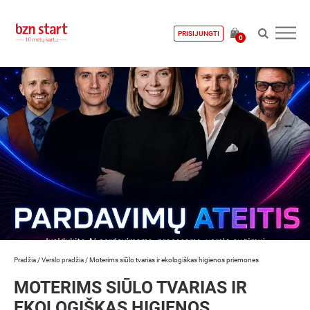
PRISIJUNGTI
0
Pradžia
/
Verslo pradžia
/
Moterims siūlo tvarias ir ekologiškas higienos priemones
MOTERIMS SIŪLO TVARIAS IR
EKOLOGIŠKAS HIGIENOS