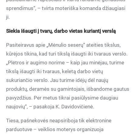
sprendimus“, – tvirta moteriška komanda džiaugiasi
ji.
Siekia išaugti į tvarų, darbo vietas kuriantį verslą
Pasiteiravus apie „Mėnulio seserų“ ateities tikslus,
kūrėjos tikina, kad turi tikslą išaugti iki tvaraus verslo.
„Plėtros ir augimo norime – kaip jau minėjau, turime
tikslą išaugti iki tvaraus, keletą darbo vietų
sukuriančio verslo. Jau turime idėjų dėl naujų
produktų, deramės su gamintojais, išbandome gautus
pavyzdžius. Per metus tikrai pasiūlysime daugiau
naujovių“, – pasakoja K. Davidovičienė.
Tiesa, pašnekovės neapsiriboja tik elektronine
parduotuve – veiklios moterys organizuoja