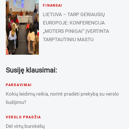
FINANSAI
LIETUVA – TARP GERIAUSIŲ
EUROPOJE: KONFERENCIJA
„MOTERS PINIGAI“ ĮVERTINTA
TARPTAUTINIU MASTU
Susiję klausimai:
PARDAVIMAI
Kokių leidimų reikia, norint pradėti prekybą su verslo
liudijimu?
VERSLO PRADŽIA
Dėl virtų burokėlių