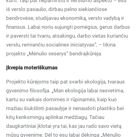
kurti. Taip pat nepamirštu ir verslumo aspekto – esu
iš verslo pasaulio, dirbau pelno siekiančiose
bendrovėse, studijavau ekonomiką, verslo vadybą ir
finansus. Labai noriu sujungti pomėgius, gerus darbus
ir paversti tai tvariu, atsakingu, darbo vietas kuriančiu
verslu, remiančiu socialines iniciatyvas“, – tikina
projekto „Mėnulio seserys“ bendraįkūrėja.
Įkvepia moteriškumas
Projekto kūrėjoms taip pat svarbi ekologija, tvaraus
gyvenimo filosofija. „Man ekologija labai nesvetima,
kartu su vaikais domimės ir rūpinamės, kaip kuo
mažiau šiukšlinti pasaulyje ir nenaudoti plastiko bei
kitų kenksmingų aplinkai medžiagų. Tačiau
daugkartiniai įklotai yra tai, kas jau rado savo vietą
mūsų gyvenime. Dėl to esu labai dėkinga „Mėnulio