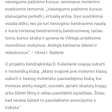
vaisingumo pažinimo kursus, seminarus moterims
svarbiomis temomis. „Vaisingumo pažinimo kursus
planuojame perkelti į virtualią erdvę. Gyvi susitikimai
visada išliks, nes jie turi tiesioginio bendravimo naudą
ir kuria tvirtesnę bendraminčių bendruomenę, tačiau
toms, kurios skuba ir gyvena ne Vilniuje, pradėsime
nuotolinius mokymus. Ateityje ketiname išleisti ir
videokursus“, – tikina I. Radėnė.
O projekto bendraįkūrėja D. Kuliešienė svajoja suburti
ir moterišką klubą: „Mano svajonė prie mokymo klasių
suburti ir tiesiog moteriško pasisėdėjimo klubą, kur
moterys ateitų megzti, siuvinėti, aptarti skaitytų knygų
arba žiūrėti filmų ir vėliau pasidalinti įspūdžiais. Žinau,
kad neretai būtent to pasidalinimo emocijomis ir
trūksta.“