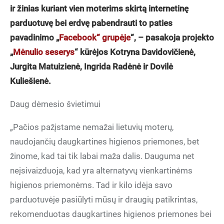
ir žinias kuriant vien moterims skirtą internetinę
parduotuvę bei erdvę pabendrauti to paties
pavadinimo „
Facebook“ grupėje
“, – pasakoja projekto
„
Mėnulio seserys
“ kūrėjos Kotryna Davidovičienė,
Jurgita Matuizienė, Ingrida Radėnė ir Dovilė
Kuliešienė.
Daug dėmesio švietimui
„Pačios pažįstame nemažai lietuvių moterų,
naudojančių daugkartines higienos priemones, bet
žinome, kad tai tik labai maža dalis. Dauguma net
neįsivaizduoja, kad yra alternatyvų vienkartinėms
higienos priemonėms. Tad ir kilo idėja savo
parduotuvėje pasiūlyti mūsų ir draugių patikrintas,
rekomenduotas daugkartines higienos priemones bei