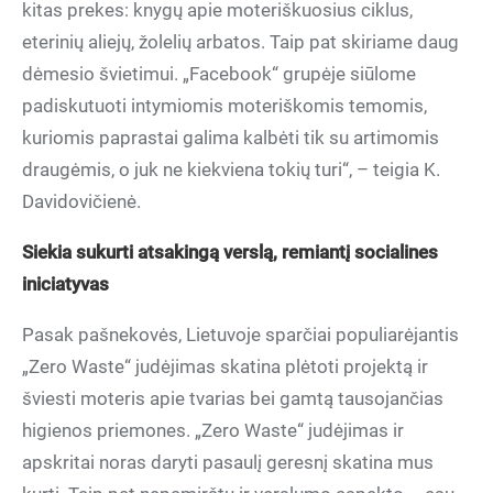
kitas prekes: knygų apie moteriškuosius ciklus,
eterinių aliejų, žolelių arbatos. Taip pat skiriame daug
dėmesio švietimui. „Facebook“ grupėje siūlome
padiskutuoti intymiomis moteriškomis temomis,
kuriomis paprastai galima kalbėti tik su artimomis
draugėmis, o juk ne kiekviena tokių turi“, – teigia K.
Davidovičienė.
Siekia sukurti atsakingą verslą, remiantį socialines
iniciatyvas
Pasak pašnekovės, Lietuvoje sparčiai populiarėjantis
„Zero Waste“ judėjimas skatina plėtoti projektą ir
šviesti moteris apie tvarias bei gamtą tausojančias
higienos priemones. „Zero Waste“ judėjimas ir
apskritai noras daryti pasaulį geresnį skatina mus