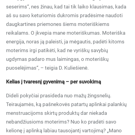
seserims“, nes žinau, kad tai tik laiko klausimas, kada
aš su savo keturiomis dukromis pradėsime naudoti
daugkartines priemones šiems moteriškiems
reikalams. O įkvepia mane moteriškumas. Moteriška
energija, noras ją paleisti, ja mėgautis, padėti kitoms
moterims irgi patikėti, kad ne vyriškų savybių
ugdymas padaro mus laimingas, o moteriškų
puoselėjimas“, – teigia D. Kuliešienė.
Kelias į tvaresnį gyvenimą – per suvokimą
Dideli pokyčiai prasideda nuo mažų žingsnelių.
Teiraujamės, ką pašnekovės patartų aplinkai palankių
menstruacijoms skirtų produktų dar niekada
nebandžiusioms moterims? Nuo ko pradėti savo
kelionę į aplinką labiau tausojantį vartojimą? „Mano