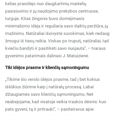
kelias prasidėjo nuo daugkartinių maišelių
pasisiuvimo ir jų naudojimo prekybos centruose,
turguje. Kitas žingsnis buvo domėjimasis
minimalizmo idėja ir reguliaria savo daiktų peržiūra, jų
mažinimu. Natūraliai išsivystė suvokimas, kiek nedaug
žmogui iš tiesų reikia. Viskas po truputį, natūraliai, tad
kviečiu bandyti ir pasitikėti savo nuojauta“, – tvaraus
gyvenimo patarimais dalinasi J. Matuizienė.
Tiki idėjos prasme ir klienčių sąmoningumu
„Tikime šio verslo idėjos prasme, tad į bet kokius
iššūkius žiūrime kaip į natūralų procesą. Labai
džiaugiamės savo klienčių sąmoningumu. Net
neabejojame, kad visatoje veikia traukos dėsnis: kuo
pats gyveni, tą ir pritrauki“, – pasiteiravus apie