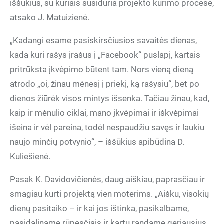
iššūkius, su kuriais susiduria projekto kūrimo procese,
atsako J. Matuizienė.
„Kadangi esame pasiskirsčiusios savaitės dienas,
kada kuri rašys įrašus į „Facebook“ puslapį, kartais
pritrūksta įkvėpimo būtent tam. Nors vieną dieną
atrodo „oi, žinau mėnesį į priekį, ką rašysiu“, bet po
dienos žiūrėk visos mintys išsenka. Tačiau žinau, kad,
kaip ir mėnulio ciklai, mano įkvėpimai ir iškvėpimai
išeina ir vėl pareina, todėl nespaudžiu savęs ir laukiu
naujo minčių potvynio“, – iššūkius apibūdina D.
Kuliešienė.
Pasak K. Davidovičienės, daug aiškiau, paprasčiau ir
smagiau kurti projektą vien moterims. „Aišku, visokių
dienų pasitaiko – ir kai jos ištinka, pasikalbame,
pasidaliname rūpesčiais ir kartu randame geriausius