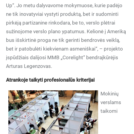
Up“. Jo metu dalyvavome mokymuose, kurie padėjo
ne tik inovatyviai vystyti produktą, bet ir sudominti
pirkėją partizanine rinkodara, be to, verslo plėtrai
sužinojome verslo plano ypatumus. Kelionė į Ameriką
bus išskirtinė proga ne tik gerinti bendrovės veiklą,
bet ir patobulėti kiekvienam asmeniškai“, – projekto
įspūdžiais dalijosi MMB „Corelight“ bendraįkūrėjis
Arturas Legenzovas.
Atrankoje taikyti profesionalūs kriterijai
Mokinių
verslams
taikomi