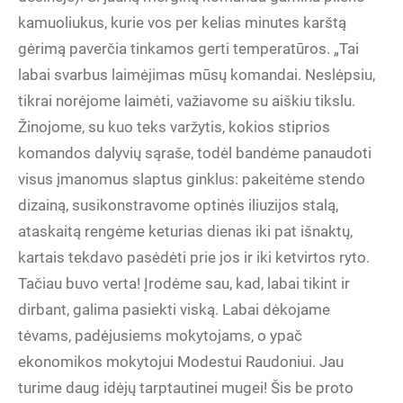
kamuoliukus, kurie vos per kelias minutes karštą
gėrimą paverčia tinkamos gerti temperatūros. „Tai
labai svarbus laimėjimas mūsų komandai. Neslėpsiu,
tikrai norėjome laimėti, važiavome su aiškiu tikslu.
Žinojome, su kuo teks varžytis, kokios stiprios
komandos dalyvių sąraše, todėl bandėme panaudoti
visus įmanomus slaptus ginklus: pakeitėme stendo
dizainą, susikonstravome optinės iliuzijos stalą,
ataskaitą rengėme keturias dienas iki pat išnaktų,
kartais tekdavo pasėdėti prie jos ir iki ketvirtos ryto.
Tačiau buvo verta! Įrodėme sau, kad, labai tikint ir
dirbant, galima pasiekti viską. Labai dėkojame
tėvams, padėjusiems mokytojams, o ypač
ekonomikos mokytojui Modestui Raudoniui. Jau
turime daug idėjų tarptautinei mugei! Šis be proto