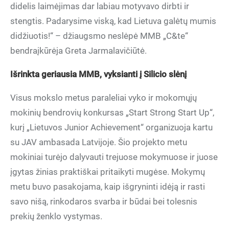
didelis laimėjimas dar labiau motyvavo dirbti ir
stengtis. Padarysime viską, kad Lietuva galėtų mumis
didžiuotis!“ – džiaugsmo neslėpė MMB „C&te“
bendraįkūrėja Greta Jarmalavičiūtė.
Išrinkta geriausia MMB, vyksianti į Silicio slėnį
Visus mokslo metus paraleliai vyko ir mokomųjų
mokinių bendrovių konkursas „Start Strong Start Up“,
kurį „Lietuvos Junior Achievement“ organizuoja kartu
su JAV ambasada Latvijoje. Šio projekto metu
mokiniai turėjo dalyvauti trejuose mokymuose ir juose
įgytas žinias praktiškai pritaikyti mugėse. Mokymų
metu buvo pasakojama, kaip išgryninti idėją ir rasti
savo nišą, rinkodaros svarba ir būdai bei tolesnis
prekių ženklo vystymas.