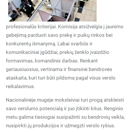
profesionalūs kriterijai. Komisija atsižvelgia į jaunimo
gebėjimą parduoti savo prekę ir puikų rinkos bei
konkurentų išmanymą. Labai svarbūs ir
komunikaciniai įgūdžiai, prekių ženklo įvaizdžio
formavimas, komandinis darbas. Renkant
geriausiuosius, vertinama ir finansinė bendrovės
ataskaita, kuri turi būti pildoma pagal visus verslo
reikalavimus.
Nacionalinėje mugėje moksleiviai turi progą atskleisti
savo verslumo potencialą ir juo įtikinti kitus. Renginio
metu galima tiesiogiai susipažinti su bendrovių veikla,
nusipirkti jų produkcijos ir užmegzti verslo ryšius.