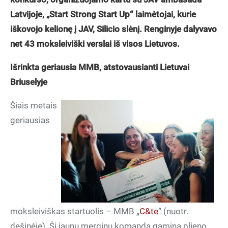
Latvijoje, „Start Strong Start Up“ laimėtojai, kurie
iškovojo kelionę į JAV, Silicio slėnį. Renginyje dalyvavo
net 43 moksleiviški verslai iš visos Lietuvos.
Išrinkta geriausia MMB, atstovausianti Lietuvai
Briuselyje
Šiais metais
geriausias
moksleiviškas startuolis – MMB „
C&te
“ (nuotr.
dešinėje). Ši jaunų merginų komanda gamina plieno