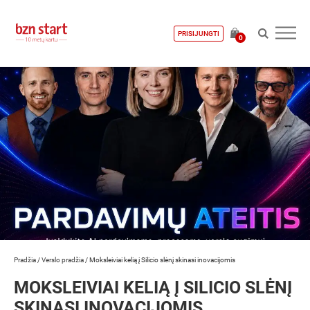
PRISIJUNGTI
0
Pradžia
/
Verslo pradžia
/
Moksleiviai kelią į Silicio slėnį skinasi inovacijomis
MOKSLEIVIAI KELIĄ Į SILICIO SLĖNĮ
SKINASI INOVACIJOMIS