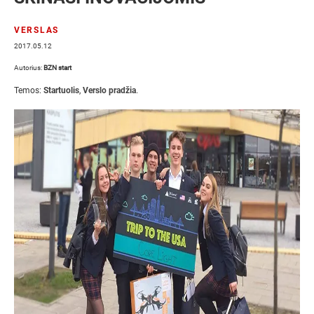
VERSLAS
2017.05.12
Autorius:
BZN start
Temos:
Startuolis
,
Verslo pradžia
.