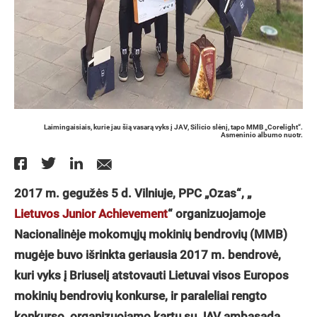
Laimingaisiais, kurie jau šią vasarą vyks į JAV, Silicio slėnį, tapo MMB „Corelight“.
Asmeninio albumo nuotr.
2017 m. gegužės 5 d. Vilniuje, PPC „Ozas“, „
Lietuvos Junior Achievement
“ organizuojamoje
Nacionalinėje mokomųjų mokinių bendrovių (MMB)
mugėje buvo išrinkta geriausia 2017 m. bendrovė,
kuri vyks į Briuselį atstovauti Lietuvai visos Europos
mokinių bendrovių konkurse, ir paraleliai rengto
konkurso, organizuojamo kartu su JAV ambasada