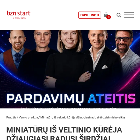
PRISIJUNGTI
0
Pradžia
/
Verslo pradžia
/
Miniatūrų iš veltinio kūrėja džiaugiasi radusi širdžiai mielą veiklą
MINIATŪRŲ IŠ VELTINIO KŪRĖJA
DŽIAUGIASI RADUSI ŠIRDŽIAI