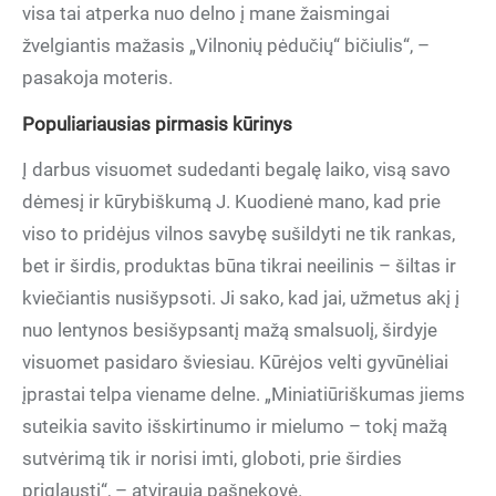
visa tai atperka nuo delno į mane žaismingai
žvelgiantis mažasis „Vilnonių pėdučių“ bičiulis“, –
pasakoja moteris.
Populiariausias pirmasis kūrinys
Į darbus visuomet sudedanti begalę laiko, visą savo
dėmesį ir kūrybiškumą J. Kuodienė mano, kad prie
viso to pridėjus vilnos savybę sušildyti ne tik rankas,
bet ir širdis, produktas būna tikrai neeilinis – šiltas ir
kviečiantis nusišypsoti. Ji sako, kad jai, užmetus akį į
nuo lentynos besišypsantį mažą smalsuolį, širdyje
visuomet pasidaro šviesiau. Kūrėjos velti gyvūnėliai
įprastai telpa viename delne. „Miniatiūriškumas jiems
suteikia savito išskirtinumo ir mielumo – tokį mažą
sutvėrimą tik ir norisi imti, globoti, prie širdies
priglausti“, – atvirauja pašnekovė.