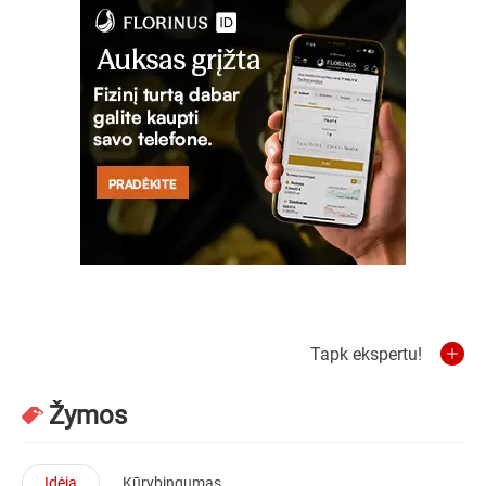
Tapk ekspertu!
Žymos
Idėja
Kūrybingumas