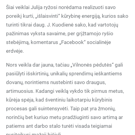
Šiai veiklai Julija ryžosi norėdama realizuoti savo
poreikį kurti, „išlaisvinti“ kūrybinę energiją, kurios sako
turinti tikrai daug. J. Kuodienė sako, kad vartotojų
pažinimas vyksta savaime, per grįžtamojo ryšio
stebėjimą, komentarus „Facebook“ socialinėje
erdvėje.
Nors veikla dar jauna, tačiau „Vilnonės pėdutės“ gali
pasiūlyti išskirtinių, unikalių sprendimų ieškantiems
dovanų, norintiems nustebinti savo draugus,
artimuosius. Kadangi veiklą vykdo tik pirmus metus,
kūrėja spėja, kad šventiniu laikotarpiu kūrybinis
procesas gali suintensyvėti. Taip pat yra žmonių,
norinčių bet kuriuo metu pradžiuginti savo artimą ar
patiems ant darbo stalo turėti visada teigiamai
nusiteikusį mažąjį bičiulį.