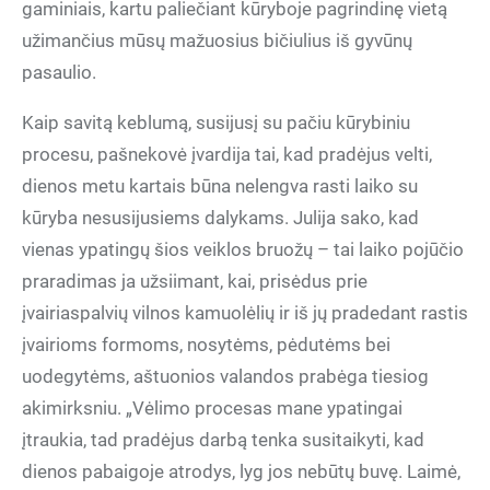
gaminiais, kartu paliečiant kūryboje pagrindinę vietą
užimančius mūsų mažuosius bičiulius iš gyvūnų
pasaulio.
Kaip savitą keblumą, susijusį su pačiu kūrybiniu
procesu, pašnekovė įvardija tai, kad pradėjus velti,
dienos metu kartais būna nelengva rasti laiko su
kūryba nesusijusiems dalykams. Julija sako, kad
vienas ypatingų šios veiklos bruožų – tai laiko pojūčio
praradimas ja užsiimant, kai, prisėdus prie
įvairiaspalvių vilnos kamuolėlių ir iš jų pradedant rastis
įvairioms formoms, nosytėms, pėdutėms bei
uodegytėms, aštuonios valandos prabėga tiesiog
akimirksniu. „Vėlimo procesas mane ypatingai
įtraukia, tad pradėjus darbą tenka susitaikyti, kad
dienos pabaigoje atrodys, lyg jos nebūtų buvę. Laimė,