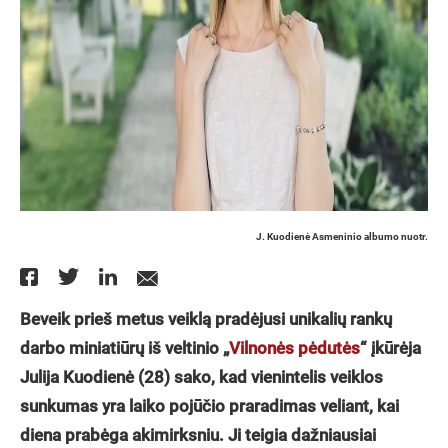
J. Kuodienė Asmeninio albumo nuotr.
Beveik prieš metus veiklą pradėjusi unikalių rankų
darbo miniatiūrų iš veltinio „
Vilnonės pėdutės
“ įkūrėja
Julija Kuodienė (28) sako, kad vienintelis veiklos
sunkumas yra laiko pojūčio praradimas veliant, kai
diena prabėga akimirksniu. Ji teigia dažniausiai