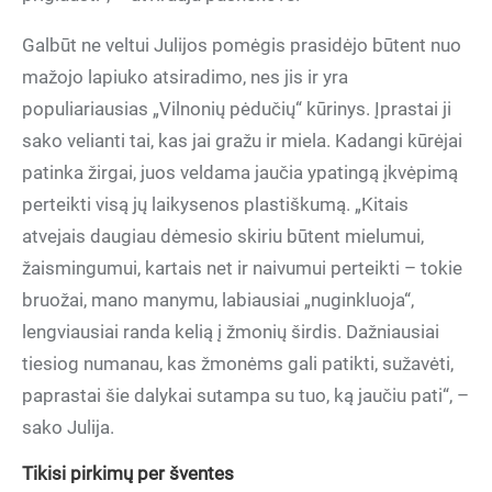
Galbūt ne veltui Julijos pomėgis prasidėjo būtent nuo
mažojo lapiuko atsiradimo, nes jis ir yra
populiariausias „Vilnonių pėdučių“ kūrinys. Įprastai ji
sako velianti tai, kas jai gražu ir miela. Kadangi kūrėjai
patinka žirgai, juos veldama jaučia ypatingą įkvėpimą
perteikti visą jų laikysenos plastiškumą. „Kitais
atvejais daugiau dėmesio skiriu būtent mielumui,
žaismingumui, kartais net ir naivumui perteikti – tokie
bruožai, mano manymu, labiausiai „nuginkluoja“,
lengviausiai randa kelią į žmonių širdis. Dažniausiai
tiesiog numanau, kas žmonėms gali patikti, sužavėti,
paprastai šie dalykai sutampa su tuo, ką jaučiu pati“, –
sako Julija.
Tikisi pirkimų per šventes