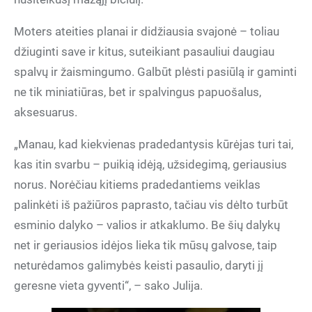
Moters ateities planai ir didžiausia svajonė – toliau
džiuginti save ir kitus, suteikiant pasauliui daugiau
spalvų ir žaismingumo. Galbūt plėsti pasiūlą ir gaminti
ne tik miniatiūras, bet ir spalvingus papuošalus,
aksesuarus.
„Manau, kad kiekvienas pradedantysis kūrėjas turi tai,
kas itin svarbu – puikią idėją, užsidegimą, geriausius
norus. Norėčiau kitiems pradedantiems veiklas
palinkėti iš pažiūros paprasto, tačiau vis dėlto turbūt
esminio dalyko – valios ir atkaklumo. Be šių dalykų
net ir geriausios idėjos lieka tik mūsų galvose, taip
neturėdamos galimybės keisti pasaulio, daryti jį
geresne vieta gyventi“, – sako Julija.