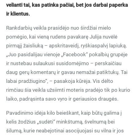
velianti tai, kas patinka pačiai, bet jos darbai paperka
ir klientus.
Rankdarbių veikla prasidėjo nuo širdžiai mielo
pomėgio, kai vieną rudens pavakarę Julija nuvėlė
pirmąjį žaisliuką – apskritaveidį, ryškiaspalvį lapiuką.
„Juo pasidalijau vienoje „Facebook“ pokalbių grupėje
ir nustebau sulaukusi susidomėjimo – perskaičiau
daug gerų komentarų ir gavau nemažai patiktukų. Tai
labai pradžiugino“, – pasakoja kūrėja. Vis dėlto
rimčiau šia veikla užsiimti moteris pradėjo tik po kurio
laiko, padrąsinta savo vyro ir geriausios draugės.
Pavadinimo idėja kilo beieškant, kaip būtų galima į
kelis žodžius „sudėti“ minkštumą, švelnumą bei
šilumą, kurie neabejotinai asocijuojasi su vilna ir jos