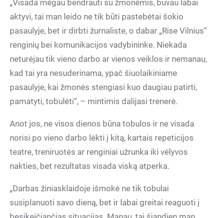
„Visada mėgau bendrauti su žmonėmis, buvau labai
aktyvi, tai man leido ne tik būti pastebėtai šokio
pasaulyje, bet ir dirbti žurnaliste, o dabar „Rise Vilnius“
renginių bei komunikacijos vadybininke. Niekada
neturėjau tik vieno darbo ar vienos veiklos ir nemanau,
kad tai yra nesuderinama, ypač šiuolaikiniame
pasaulyje, kai žmonės stengiasi kuo daugiau patirti,
pamatyti, tobulėti“, – mintimis dalijasi trenerė.
Anot jos, ne visos dienos būna tobulos ir ne visada
norisi po vieno darbo lėkti į kitą, kartais repeticijos
teatre, treniruotės ar renginiai užrunka iki vėlyvos
nakties, bet rezultatas visada viską atperka.
„Darbas žiniasklaidoje išmokė ne tik tobulai
susiplanuoti savo dieną, bet ir labai greitai reaguoti į
besikeičiančias situacijas. Manau, tai šiandien man