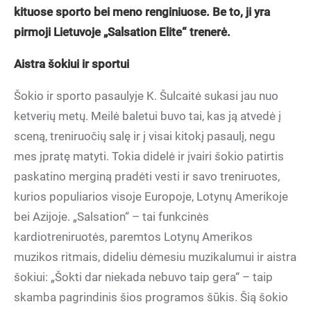
kituose sporto bei meno renginiuose. Be to, ji yra
pirmoji Lietuvoje „Salsation Elite“ trenerė.
Aistra šokiui ir sportui
Šokio ir sporto pasaulyje K. Šulcaitė sukasi jau nuo
ketverių metų. Meilė baletui buvo tai, kas ją atvedė į
sceną, treniruočių salę ir į visai kitokį pasaulį, negu
mes įpratę matyti. Tokia didelė ir įvairi šokio patirtis
paskatino merginą pradėti vesti ir savo treniruotes,
kurios populiarios visoje Europoje, Lotynų Amerikoje
bei Azijoje. „Salsation“ – tai funkcinės
kardiotreniruotės, paremtos Lotynų Amerikos
muzikos ritmais, dideliu dėmesiu muzikalumui ir aistra
šokiui: „Šokti dar niekada nebuvo taip gera“ – taip
skamba pagrindinis šios programos šūkis. Šią šokio