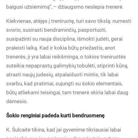
baigusi užsiėmimą“, – džiaugsmo neslepia trenerė.
Kiekvienas, atėjęs į treniruotę, turi savo tikslą: numesti
svorio, susirasti bendraminčių, pasportuoti,
susipažinti su nauja disciplina, išmokti judėti, gerai
praleisti laiką. Kad ir kokia būtų priežastis, anot
trenerės, ji yra labai reikšminga, o tokios treniruotės
suteikia nepaprastų galimybių tobulėti, stiprinti kūną,
atrasti naujų judesių, atpalaiduoti mintis, tik labai
svarbu, kad pratimai, sujungti su šokio elementais,
būtų atliekami teisingai, tam trenerė skiria labai daug
dėmesio.
Šokio renginiai padeda kurti bendruomenę
K. Šulcaitė tikina, kad jai gyvenime tikriausiai labai