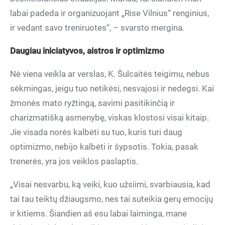
labai padeda ir organizuojant „Rise Vilnius“ renginius,
ir vedant savo treniruotes“, – svarsto mergina.
Daugiau iniciatyvos, aistros ir optimizmo
Nė viena veikla ar verslas, K. Šulcaitės teigimu, nebus
sėkmingas, jeigu tuo netikėsi, nesvajosi ir nedegsi. Kai
žmonės mato ryžtingą, savimi pasitikinčią ir
charizmatišką asmenybę, viskas klostosi visai kitaip.
Jie visada norės kalbėti su tuo, kuris turi daug
optimizmo, nebijo kalbėti ir šypsotis. Tokia, pasak
trenerės, yra jos veiklos paslaptis.
„Visai nesvarbu, ką veiki, kuo užsiimi, svarbiausia, kad
tai tau teiktų džiaugsmo, nes tai suteikia gerų emocijų
ir kitiems. Šiandien aš esu labai laiminga, mane