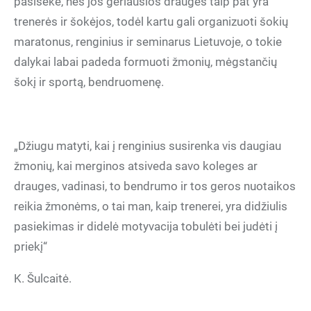
pasisekė, nes jos geriausios draugės taip pat yra
trenerės ir šokėjos, todėl kartu gali organizuoti šokių
maratonus, renginius ir seminarus Lietuvoje, o tokie
dalykai labai padeda formuoti žmonių, mėgstančių
šokį ir sportą, bendruomenę.
„Džiugu matyti, kai į renginius susirenka vis daugiau
žmonių, kai merginos atsiveda savo koleges ar
drauges, vadinasi, to bendrumo ir tos geros nuotaikos
reikia žmonėms, o tai man, kaip trenerei, yra didžiulis
pasiekimas ir didelė motyvacija tobulėti bei judėti į
priekį“
K. Šulcaitė.