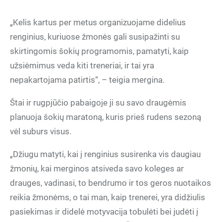
„Kelis kartus per metus organizuojame didelius
renginius, kuriuose žmonės gali susipažinti su
skirtingomis šokių programomis, pamatyti, kaip
užsiėmimus veda kiti treneriai, ir tai yra
nepakartojama patirtis“, – teigia mergina.
Štai ir rugpjūčio pabaigoje ji su savo draugėmis
planuoja šokių maratoną, kuris prieš rudens sezoną
vėl suburs visus.
„Džiugu matyti, kai į renginius susirenka vis daugiau
žmonių, kai merginos atsiveda savo koleges ar
drauges, vadinasi, to bendrumo ir tos geros nuotaikos
reikia žmonėms, o tai man, kaip trenerei, yra didžiulis
pasiekimas ir didelė motyvacija tobulėti bei judėti į