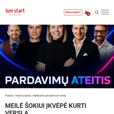
PRISIJUNGTI
0
Pradžia
/
Verslo pradžia
/
Meilė šokiui įkvėpė kurti verslą
MEILĖ ŠOKIUI ĮKVĖPĖ KURTI
VERSLĄ