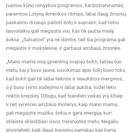
Įvairios kūno rengybos programos, kardiotreniruotės,
paremtos Lotynų Amerikos ritmais, labai daug žmonių
paskatino iš naujo pažinti šokį ir suprasti, kad tokiu
laisvalaikiu gali mėgautis visi, kas tik jaučia meilę
šokiui. „Salsation“ yra ne išimtis, tad šia programa gali
mėgautis ir moksleiviai, ir garbaus amžiaus žmonės.
„Mano mama visą gyvenimą svajojo šokti, tačiau tuo
metu, kai ji buvo jauna, suvokimas apie šokį buvo toks,
kad šokti gali tik labai lieknos ir neaukštos merginos,
o ji buvo tvirto sudėjimo ir labai aukšta, todėl teko
rinktis krepšinį. Džiugu, kad šiandien viskas yra kitaip
ir net vyresnio amžiaus moterys, kaip mano mama,
gali mėgautis muzika, šokiu ir gera energija, kuri
skleiste skleidžiasi visos treniruotės metu. Negaliu
atsistebėti, kiek daug šypsenų pamatau kas kartą