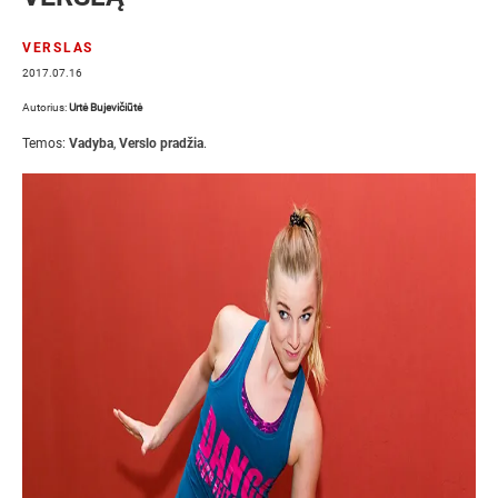
VERSLAS
2017.07.16
Autorius:
Urtė Bujevičiūtė
Temos:
Vadyba
,
Verslo pradžia
.