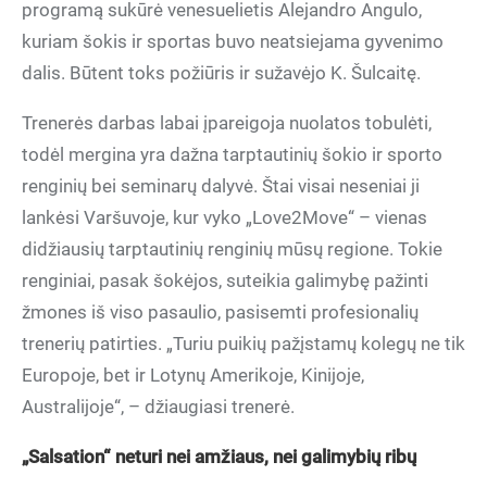
programą sukūrė venesuelietis Alejandro Angulo,
kuriam šokis ir sportas buvo neatsiejama gyvenimo
dalis. Būtent toks požiūris ir sužavėjo K. Šulcaitę.
Trenerės darbas labai įpareigoja nuolatos tobulėti,
todėl mergina yra dažna tarptautinių šokio ir sporto
renginių bei seminarų dalyvė. Štai visai neseniai ji
lankėsi Varšuvoje, kur vyko „Love2Move“ – vienas
didžiausių tarptautinių renginių mūsų regione. Tokie
renginiai, pasak šokėjos, suteikia galimybę pažinti
žmones iš viso pasaulio, pasisemti profesionalių
trenerių patirties. „Turiu puikių pažįstamų kolegų ne tik
Europoje, bet ir Lotynų Amerikoje, Kinijoje,
Australijoje“, – džiaugiasi trenerė.
„Salsation“ neturi nei amžiaus, nei galimybių ribų