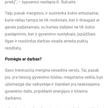
priekį“, – šypsenos neslepia K. Šulcaitė.
Taip, pasak merginos, ir susirenka šokio entuziastai,
kurie vėliau tampa ne tik mokiniais, bet ir draugais ar
gerais pažįstamais, su kuriais dalijiesi ne tik šokio
paslaptimis, bet ir gyvenimo nuotykiais, įspūdžiais.
Ilgas ir nuoširdus darbas visada atneša puikių
rezultatų.
Pomėgis ar darbas?
Savo treniruočių mergina nevadina verslu. Tai, pasak
jos, yra tiesiog gyvenimo būdas, mėgstama veikla, kuri
užsimezgė dar vaikystėje ir šiandien yra neatsiejama
gyvenimo dalis, pripildanti energijos ir kitiems
darbams.