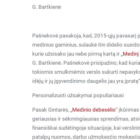
G. Bartkienė
Pašnekovė pasakoja, kad, 2015-ųjų pavasarį pr
medinius gaminius, sulaukė itin didelio susid
kurie užsisako jau nebe pirmą kartą ir „
Medinį
G. Bartkienė. Pašnekovė prisipažino, kad kuria
tokiomis smulkmėmis verslo sukurti nepavyks. 
idėjų ir jų įgyvendinimo daugelis jau yra įpratę
Personalizuoti užsakymai populiariausi
Pasak Gintarės, „
Medinio debesėlio
“ įkūrimas
geriausias ir sėkmingiausias sprendimas, ats
finansiškai sudėtingoje situacijoje, kai versl
patalpų nuomos, darbo užmokesčio mokesčiai