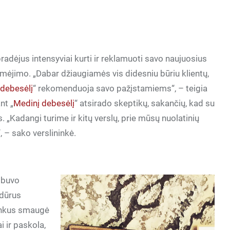
adėjus intensyviai kurti ir reklamuoti savo naujuosius
omėjimo. „Dabar džiaugiamės vis didesniu būriu klientų,
 debesėlį
“ rekomenduoja savo pažįstamiems“, – teigia
nt „
Medinį debesėlį
“ atsirado skeptikų, sakančių, kad su
„Kadangi turime ir kitų verslų, prie mūsų nuolatinių
“, – sako verslininkė.
 buvo
idūrus
ininkus smaugė
 ir paskola,