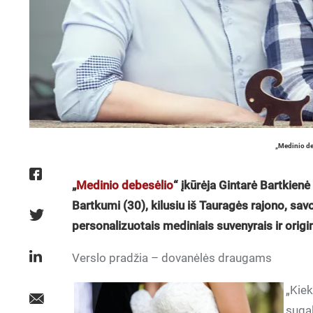
„Medinio de
„
Medinio debesėlio
“ įkūrėja Gintarė Bartkienė
Bartkumi (30), kilusiu iš Tauragės rajono, sa
personalizuotais mediniais suvenyrais ir origi
Verslo pradžia – dovanėlės draugams
„Kie
suga