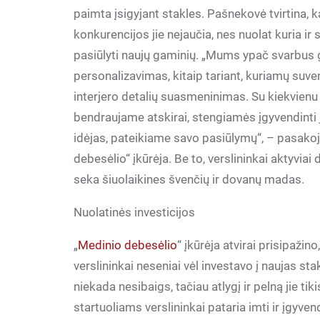
paimta įsigyjant stakles. Pašnekovė tvirtina, 
konkurencijos jie nejaučia, nes nuolat kuria ir 
pasiūlyti naujų gaminių. „Mums ypač svarbus
personalizavimas, kitaip tariant, kuriamų suven
interjero detalių suasmeninimas. Su kiekvien
bendraujame atskirai, stengiamės įgyvendinti
idėjas, pateikiame savo pasiūlymų“, – pasako
debesėlio“ įkūrėja. Be to, verslininkai aktyviai
seka šiuolaikines švenčių ir dovanų madas.
Nuolatinės investicijos
„
Medinio debesėlio
“ įkūrėja atvirai prisipažin
verslininkai neseniai vėl investavo į naujas st
niekada nesibaigs, tačiau atlygį ir pelną jie tik
startuoliams verslininkai pataria imti ir įgyv