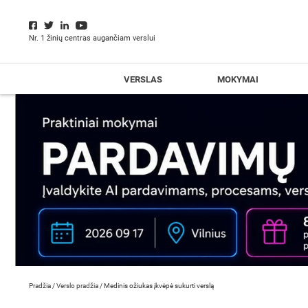
Nr. 1 žinių centras augančiam verslui
VERSLAS
MOKYMAI
Pradžia
/
Verslo pradžia
/
Medinis ožiukas įkvėpė sukurti verslą