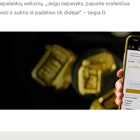
nepalankių veiksnių. „Jeigu nepavyks, pajusite svylančius
ti ir suktis iš padėties tik didėja!“ – teigia G.