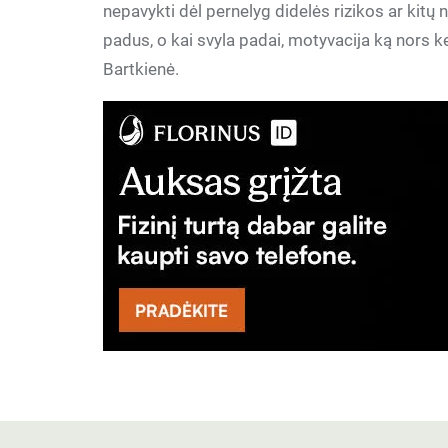
nepavykti dėl pernelyg didelės rizikos ar kitų 
padus, o kai svyla padai, motyvacija ką nors keis
Bartkienė.