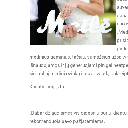
suve
dabar
nuo 
„Medi
prisi
padėt
medinius gaminius, tačiau, sumažėjus užsakym
išnaudojamos ir jų generuojami pinigai neatper
simbolinį medinį ožiuką ir savo verslą pakreipt
Klientai sugrįžta
„Dabar džiaugiamės vis didesniu būriu klientų,
rekomenduoja savo pažįstamiems.“