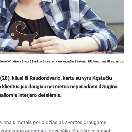
besėlio“ įkūrėja Gintarė Bartkienė kartu su vyru Kęstučiu Bartkumi. BFL/Andriaus Ufarto nuotr.
 (28), kilusi iš Raudondvario, kartu su vyru Kęstučiu
vo klientus jau daugiau nei metus nepailsdami džiugina
naliomis interjero detalėmis.
kvienais metais per didžiąsias šventes draugams
lvodavome pagaminti dovanėlių. Staklėmis išpjauti