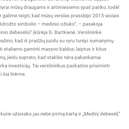
nyrai mūsų draugams ir artimiesiems ypač patiko, todėl
 galime teigti, kad mūsų verslas prasidėjo 2015-aisiais
išdrožto simbolio – medinio ožiuko“, – pasakoja
nio debesėlio“ įkūrėja G. Bartkienė. Verslininkė
pažino, kad iš pradžių juodu su vyru turėjo sumanymų
i staliams gaminti masyvo baldus, laiptus ir kitus
ų, jiedu suprato, kad staklės nėra pakankamai
ka investicijų. Tai verslininkus paskatino prisiminti
i šia linkme.
 kurie užsisako jau nebe pirmą kartą ir „Medinį debesėlį“