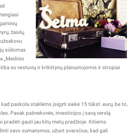
kad
stengiasi
 gaminių
yrų, žaislų,
u užsakovu
 jų siūlomas
ja „Medinio
 dirba su vestuvių ir krikštynų planuotojomis ir stropiai
o, kad paskola staklėms įsigyti siekė 15 tūkst. eurų, be to,
akles. Pasak pašnekovės, investicijos į savą verslą
isi pradėti gauti jau kitų metų pradžioje. Kitiems
endinti savo sumanymus, užuot svarsčius, kad gali