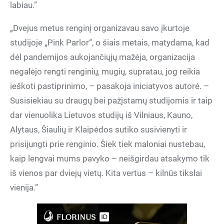
labiau.”
„Dvejus metus renginį organizavau savo įkurtoje
studijoje „Pink Parlor“, o šiais metais, matydama, kad
dėl pandemijos aukojančiųjų mažėja, organizacija
negalėjo rengti renginių, mugių, supratau, jog reikia
ieškoti pastiprinimo, – pasakoja iniciatyvos autorė. –
Susisiekiau su draugų bei pažįstamų studijomis ir taip
dar vienuolika Lietuvos studijų iš Vilniaus, Kauno,
Alytaus, Šiaulių ir Klaipėdos sutiko susivienyti ir
prisijungti prie renginio. Šiek tiek maloniai nustebau,
kaip lengvai mums pavyko – neišgirdau atsakymo tik
iš vienos par dviejų vietų. Kita vertus – kilnūs tikslai
vienija.”