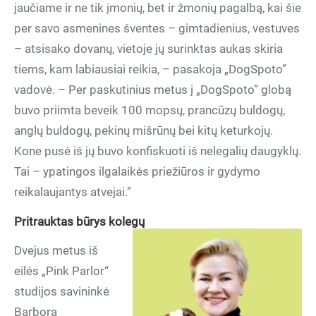
jaučiame ir ne tik įmonių, bet ir žmonių pagalbą, kai šie
per savo asmenines šventes – gimtadienius, vestuves
– atsisako dovanų, vietoje jų surinktas aukas skiria
tiems, kam labiausiai reikia, – pasakoja „DogSpoto”
vadovė. – Per paskutinius metus į „DogSpoto” globą
buvo priimta beveik 100 mopsų, prancūzų buldogų,
anglų buldogų, pekinų mišrūnų bei kitų keturkojų.
Kone pusė iš jų buvo konfiskuoti iš nelegalių daugyklų.
Tai – ypatingos ilgalaikės priežiūros ir gydymo
reikalaujantys atvejai.”
Pritrauktas būrys kolegų
Dvejus metus iš
eilės „Pink Parlor“
studijos savininkė
Barbora