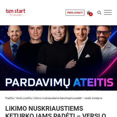
PRISIJUNGTI
0
Pradžia
/
Verslo pradžia
/
Likimo nuskriaustiems keturkojams padėti – verslo iniciatyva
LIKIMO NUSKRIAUSTIEMS
KETURKOJAMS PADĖTI – VERSLO