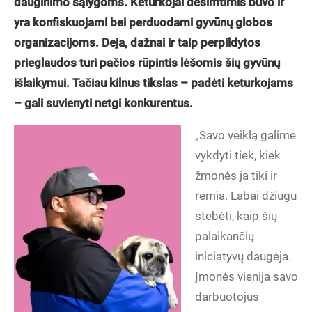
dauginimo sąlygoms. Keturkojai dešimtimis buvo ir
yra konfiskuojami bei perduodami gyvūnų globos
organizacijoms. Deja, dažnai ir taip perpildytos
prieglaudos turi pačios rūpintis lėšomis šių gyvūnų
išlaikymui. Tačiau kilnus tikslas – padėti keturkojams
– gali suvienyti netgi konkurentus.
„Savo veiklą galime
vykdyti tiek, kiek
žmonės ja tiki ir
remia. Labai džiugu
stebėti, kaip šių
palaikančių
iniciatyvų daugėja.
Įmonės vienija savo
darbuotojus