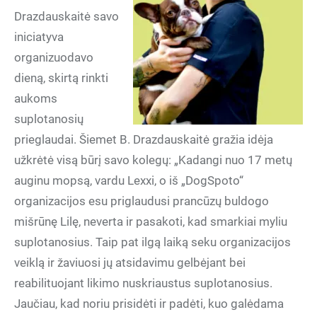
Drazdauskaitė savo
iniciatyva
organizuodavo
dieną, skirtą rinkti
aukoms
suplotanosių
prieglaudai. Šiemet B. Drazdauskaitė gražia idėja
užkrėtė visą būrį savo kolegų: „Kadangi nuo 17 metų
auginu mopsą, vardu Lexxi, o iš „DogSpoto“
organizacijos esu priglaudusi prancūzų buldogo
mišrūnę Lilę, neverta ir pasakoti, kad smarkiai myliu
suplotanosius. Taip pat ilgą laiką seku organizacijos
veiklą ir žaviuosi jų atsidavimu gelbėjant bei
reabilituojant likimo nuskriaustus suplotanosius.
Jaučiau, kad noriu prisidėti ir padėti, kuo galėdama