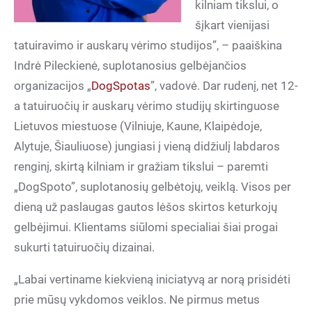
kilniam tikslui, o
šįkart vienijasi
tatuiravimo ir auskarų vėrimo studijos”, – paaiškina
Indrė Pileckienė, suplotanosius gelbėjančios
organizacijos „
DogSpotas
”, vadovė. Dar rudenį, net 12-
a tatuiruočių ir auskarų vėrimo studijų skirtinguose
Lietuvos miestuose (Vilniuje, Kaune, Klaipėdoje,
Alytuje, Šiauliuose) jungiasi į vieną didžiulį labdaros
renginį, skirtą kilniam ir gražiam tikslui – paremti
„DogSpoto”, suplotanosių gelbėtojų, veiklą. Visos per
dieną už paslaugas gautos lėšos skirtos keturkojų
gelbėjimui. Klientams siūlomi specialiai šiai progai
sukurti tatuiruočių dizainai.
„Labai vertiname kiekvieną iniciatyvą ar norą prisidėti
prie mūsų vykdomos veiklos. Ne pirmus metus