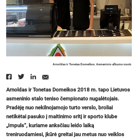
Arnoldas ir Tonetas Domeikos. Asmeninio albumo nuotr.
Arnoldas ir Tonetas Domeikos 2018 m. tapo Lietuvos
asmeninio stalo teniso čempionato nugalėtojais.
Pradėję nuo nekilnojamojo turto verslo, broliai
netikėtai pasuko į maitinimo sritį ir sporto klube
„Impuls“, kuriame anksčiau leido laiką
treniruodamiesi, įkūrė greitai jau metus nuo veiklos