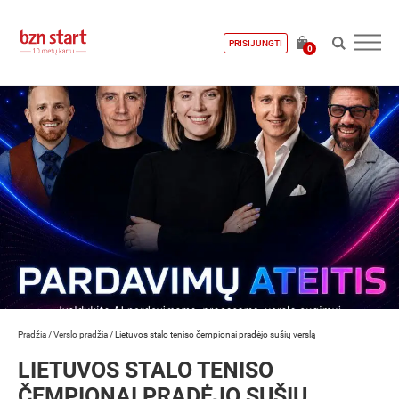
PRISIJUNGTI
0
Pradžia
/
Verslo pradžia
/
Lietuvos stalo teniso čempionai pradėjo sušių verslą
LIETUVOS STALO TENISO
ČEMPIONAI PRADĖJO SUŠIŲ