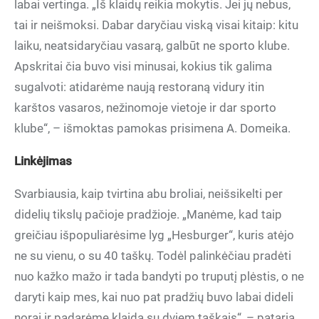
labai vertinga. „Iš klaidų reikia mokytis. Jei jų nebus,
tai ir neišmoksi. Dabar daryčiau viską visai kitaip: kitu
laiku, neatsidaryčiau vasarą, galbūt ne sporto klube.
Apskritai čia buvo visi minusai, kokius tik galima
sugalvoti: atidarėme naują restoraną vidury itin
karštos vasaros, nežinomoje vietoje ir dar sporto
klube“, – išmoktas pamokas prisimena A. Domeika.
Linkėjimas
Svarbiausia, kaip tvirtina abu broliai, neišsikelti per
didelių tikslų pačioje pradžioje. „Manėme, kad taip
greičiau išpopuliarėsime lyg „Hesburger“, kuris atėjo
ne su vienu, o su 40 taškų. Todėl palinkėčiau pradėti
nuo kažko mažo ir tada bandyti po truputį plėstis, o ne
daryti kaip mes, kai nuo pat pradžių buvo labai dideli
norai ir padarėme klaidą su dviem taškais“, – pataria