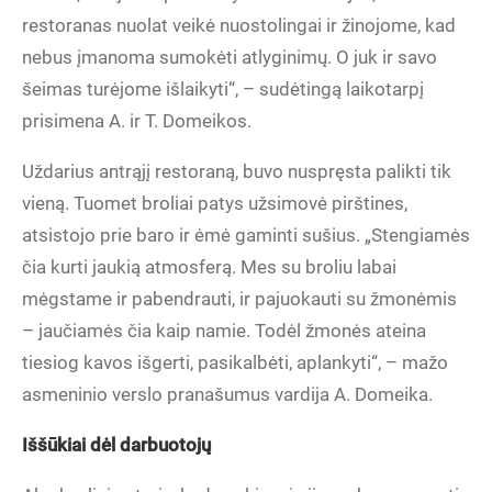
restoranas nuolat veikė nuostolingai ir žinojome, kad
nebus įmanoma sumokėti atlyginimų. O juk ir savo
šeimas turėjome išlaikyti“, – sudėtingą laikotarpį
prisimena A. ir T. Domeikos.
Uždarius antrąjį restoraną, buvo nuspręsta palikti tik
vieną. Tuomet broliai patys užsimovė pirštines,
atsistojo prie baro ir ėmė gaminti sušius. „Stengiamės
čia kurti jaukią atmosferą. Mes su broliu labai
mėgstame ir pabendrauti, ir pajuokauti su žmonėmis
– jaučiamės čia kaip namie. Todėl žmonės ateina
tiesiog kavos išgerti, pasikalbėti, aplankyti“, – mažo
asmeninio verslo pranašumus vardija A. Domeika.
Iššūkiai dėl darbuotojų