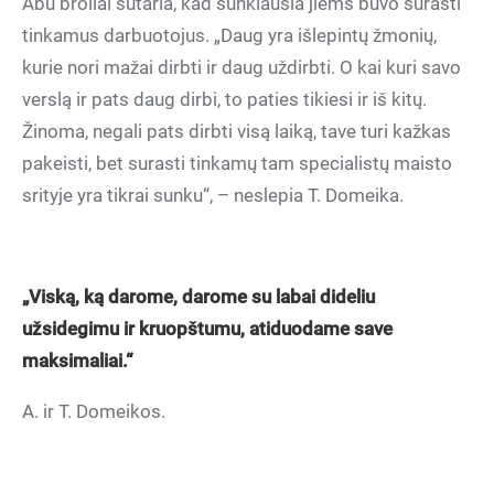
Abu broliai sutaria, kad sunkiausia jiems buvo surasti
tinkamus darbuotojus. „Daug yra išlepintų žmonių,
kurie nori mažai dirbti ir daug uždirbti. O kai kuri savo
verslą ir pats daug dirbi, to paties tikiesi ir iš kitų.
Žinoma, negali pats dirbti visą laiką, tave turi kažkas
pakeisti, bet surasti tinkamų tam specialistų maisto
srityje yra tikrai sunku“, – neslepia T. Domeika.
„Viską, ką darome, darome su labai dideliu
užsidegimu ir kruopštumu, atiduodame save
maksimaliai.“
A. ir T. Domeikos.