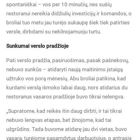
spontaniškai – vos per 10 minučių, nes sušių
restoranui nereikia didžiulių investicijų ir komandos, o
broliai tuo metu jau turėjo sukaupę šiek tiek patirties
versle, dirbdami su nekilnojamuoju turtu.
Sunkumai verslo pradžioje
Pati verslo pradžia, pasiruošimas, pasak pašnekovų,
nebuvo sunkūs – atidaryti naują maitinimo įstaigą
užtruko vos porą mėnesių. Abu broliai patikina, kad
kurdami verslą išmoko labai daug, nors atidarius du
restoranus vasaros pradžioje buvo tikrai nelengva.
„Supratome, kad reikės itin daug dirbti, ir tai tikrai
nebuvo lengvas etapas, bet žinojome, kad tai
užgrūdins. Tada buvome atidarę jau dvi vietas, buvo
vasara, turėjome pasamdytus darbuotojus, o antrasis