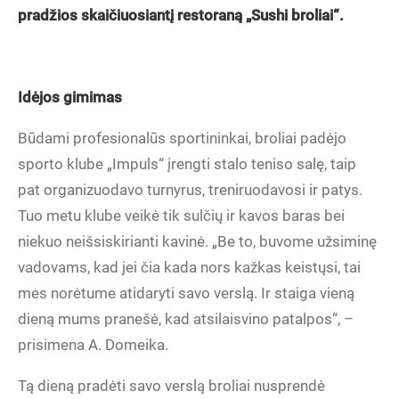
pradžios skaičiuosiantį restoraną „Sushi broliai“.
Idėjos gimimas
Būdami profesionalūs sportininkai, broliai padėjo
sporto klube „Impuls“ įrengti stalo teniso salę, taip
pat organizuodavo turnyrus, treniruodavosi ir patys.
Tuo metu klube veikė tik sulčių ir kavos baras bei
niekuo neišsiskirianti kavinė. „Be to, buvome užsiminę
vadovams, kad jei čia kada nors kažkas keistųsi, tai
mes norėtume atidaryti savo verslą. Ir staiga vieną
dieną mums pranešė, kad atsilaisvino patalpos“, –
prisimena A. Domeika.
Tą dieną pradėti savo verslą broliai nusprendė