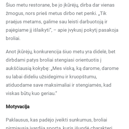
Šiuo metu restorane, be jo įkūrėjų, dirba dar vienas
žmogus, nors prieš metus dirbo net penki. „Tik
praėjus metams, galime sau leisti darbuotoją ir
pajėgiame jį išlaikyti“, – apie įvykusį pokytį pasakoja
broliai.
Anot įkūrėjų, konkurencija šiuo metu yra didelė, bet
dirbdami patys broliai stengiasi orientuotis į
aukščiausią kokybę: „Mes viską, ką darome, darome
su labai dideliu užsidegimu ir kruopštumu,
atiduodame save maksimaliai ir stengiamės, kad
viskas būtų kuo geriau.“
Motyvacija
Paklausus, kas padėjo įveikti sunkumus, broliai
pirmiausia įvardija sportą, kuris išugdė charakterį.