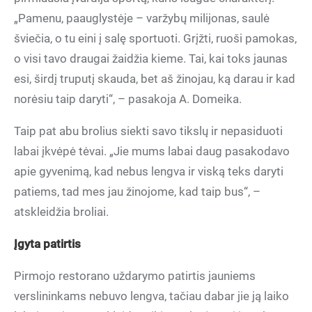
„Pamenu, paauglystėje – varžybų milijonas, saulė
šviečia, o tu eini į salę sportuoti. Grįžti, ruoši pamokas,
o visi tavo draugai žaidžia kieme. Tai, kai toks jaunas
esi, širdį truputį skauda, bet aš žinojau, ką darau ir kad
norėsiu taip daryti“, – pasakoja A. Domeika.
Taip pat abu brolius siekti savo tikslų ir nepasiduoti
labai įkvėpė tėvai. „Jie mums labai daug pasakodavo
apie gyvenimą, kad nebus lengva ir viską teks daryti
patiems, tad mes jau žinojome, kad taip bus“, –
atskleidžia broliai.
Įgyta patirtis
Pirmojo restorano uždarymo patirtis jauniems
verslininkams nebuvo lengva, tačiau dabar jie ją laiko